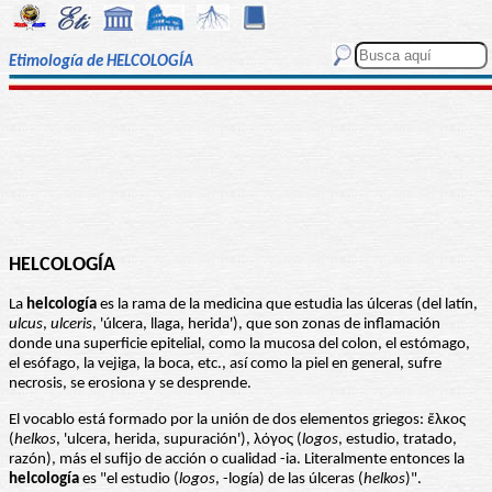
Etimología de HELCOLOGÍA
HELCOLOGÍA
La
helcología
es la rama de la medicina que estudia las úlceras (del latín,
ulcus
,
ulceris
, 'úlcera, llaga, herida'), que son zonas de inflamación
donde una superficie epitelial, como la mucosa del colon, el estómago,
el esófago, la vejiga, la boca, etc., así como la piel en general, sufre
necrosis, se erosiona y se desprende.
El vocablo está formado por la unión de dos elementos griegos: ἕλκος
(
helkos
, 'ulcera, herida, supuración'), λόγος (
logos
, estudio, tratado,
razón), más el sufijo de acción o cualidad -ia. Literalmente entonces la
helcología
es "el estudio (
logos
, -logía) de las úlceras (
helkos
)".