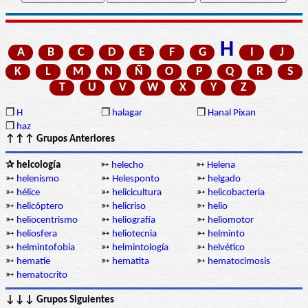
H
A
B
C
D
E
F
G
I
J
K
L
M
N
Ñ
O
P
Q
R
S
T
U
V
W
X
Y
Z
❒
H
❒
halagar
❒
Hanal Pixan
❒
haz
↑↑↑ Grupos Anteriores
✰ helcología
➳
helecho
➳
Helena
➳
helenismo
➳
Helesponto
➳
helgado
➳
hélice
➳
helicicultura
➳
helicobacteria
➳
helicóptero
➳
helicriso
➳
helio
➳
heliocentrismo
➳
heliografía
➳
heliomotor
➳
heliosfera
➳
heliotecnia
➳
helminto
➳
helmintofobia
➳
helmintología
➳
helvético
➳
hematíe
➳
hematita
➳
hematocimosis
➳
hematocrito
↓↓↓ Grupos Siguientes