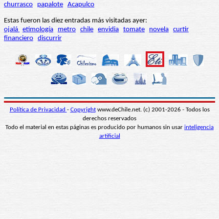
churrasco
papalote
Acapulco
Estas fueron las diez entradas más visitadas ayer:
ojalá
etimología
metro
chile
envidia
tomate
novela
curtir
financiero
discurrir
Política de Privacidad
-
Copyright
www.deChile.net. (c) 2001-2026 - Todos los
derechos reservados
Todo el material en estas páginas es producido por humanos sin usar
inteligencia
artificial