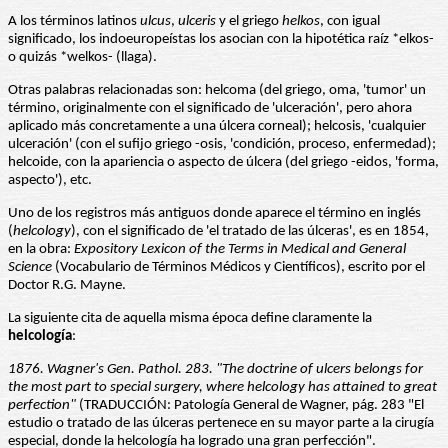
A los términos latinos
ulcus
,
ulceris
y el griego
helkos
, con igual
significado, los indoeuropeístas los asocian con la hipotética raíz *elkos-
o quizás *welkos- (llaga).
Otras palabras relacionadas son: helcoma (del griego, oma, 'tumor' un
término, originalmente con el significado de 'ulceración', pero ahora
aplicado más concretamente a una úlcera corneal); helcosis, 'cualquier
ulceración' (con el sufijo griego -osis, 'condición, proceso, enfermedad);
helcoide, con la apariencia o aspecto de úlcera (del griego -eidos, 'forma,
aspecto'), etc.
Uno de los registros más antiguos donde aparece el término en inglés
(
helcology
), con el significado de 'el tratado de las úlceras', es en 1854,
en la obra:
Expository Lexicon of the Terms
in Medical and General
Science
(Vocabulario de Términos Médicos y Científicos), escrito por el
Doctor R.G. Mayne.
La siguiente cita de aquella misma época define claramente la
helcología
:
1876. Wagner's Gen. Pathol. 283. "The doctrine of ulcers belongs for
the most part to special surgery, where helcology has attained to great
perfection"
(TRADUCCIÓN: Patología General de Wagner, pág. 283 "El
estudio o tratado de las úlceras pertenece en su mayor parte a la cirugía
especial, donde la helcología ha logrado una gran perfección".