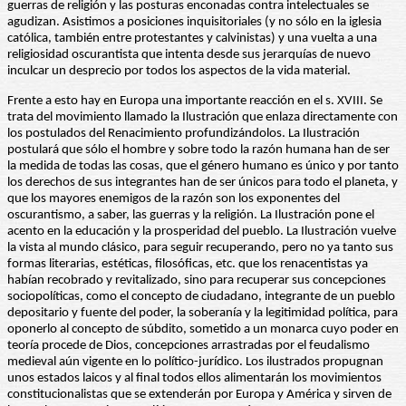
guerras de religión y las posturas enconadas contra intelectuales se
agudizan. Asistimos a posiciones inquisitoriales (y no sólo en la iglesia
católica, también entre protestantes y calvinistas) y una vuelta a una
religiosidad oscurantista que intenta desde sus jerarquías de nuevo
inculcar un desprecio por todos los aspectos de la vida material.
Frente a esto hay en Europa una importante reacción en el s. XVIII. Se
trata del movimiento llamado la Ilustración que enlaza directamente con
los postulados del Renacimiento profundizándolos. La Ilustración
postulará que sólo el hombre y sobre todo la razón humana han de ser
la medida de todas las cosas, que el género humano es único y por tanto
los derechos de sus integrantes han de ser únicos para todo el planeta, y
que los mayores enemigos de la razón son los exponentes del
oscurantismo, a saber, las guerras y la religión. La Ilustración pone el
acento en la educación y la prosperidad del pueblo. La Ilustración vuelve
la vista al mundo clásico, para seguir recuperando, pero no ya tanto sus
formas literarias, estéticas, filosóficas, etc. que los renacentistas ya
habían recobrado y revitalizado, sino para recuperar sus concepciones
sociopolíticas, como el concepto de ciudadano, integrante de un pueblo
depositario y fuente del poder, la soberanía y la legitimidad política, para
oponerlo al concepto de súbdito, sometido a un monarca cuyo poder en
teoría procede de Dios, concepciones arrastradas por el feudalismo
medieval aún vigente en lo político-jurídico. Los ilustrados propugnan
unos estados laicos y al final todos ellos alimentarán los movimientos
constitucionalistas que se extenderán por Europa y América y sirven de