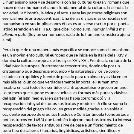
El humanismo nace y se desarrolla con las culturas griega y romana que
hacen del ser humano el canon fundamental de la cultura, la ciencia, la
sociedad, la filosofía, la ética y el arte. Hasta las posturas religiosas son
esencialmente antropocéntricas. Una de las divisas más conocidas del
humanismo en sus implicaciones éticas es un verso escrito por el poeta
latino Terencio en el s. II a.C. que dice:
Homo sum, humani nihil a me
alienum puto
(Soy un ser humano, nada de lo humano considero ajeno
a mí).
Pero lo que de una manera más específica se conoce como Humanismo
es un movimiento cultural europeo que se inicia en la Italia del s. XIV y
domina la cultura europea de los siglos XV y XVI. Frente a la cultura de la
Edad Media europea, fuertemente teocentrista, dominada por un
cristianismo que desprecia el cuerpo y la naturaleza y los ve como
estados corruptibles y fuente de pecado para un alma cuya vida en un
más allá es lo único que verdaderamente importa, el Humanismo
recobra en casi todos los sentidos el antropocentrismo grecorromano.
Lo primero que supone es una vuelta a las formas más puras y clásicas
del latín (el latín medieval en parte las había corrompido) y la
recuperación integral de todos sus textos y modelos. A ello se suma la
recuperación del griego clásico, en gran medida gracias a la venida al
occidente europeo de eruditos huidos de Constantinopla (conquistada
por los turcos en 1453) que también trajeron muchos textos. La intensa
recuperación de textos antiguos sirve de base a un florecimiento de
todo tipo de saberes (literarios, lingüísticos, artísticos, científicos y