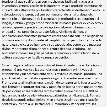
técnicos…) que se difunden con mucha más facilidad gracias a la
invención y generalización de la imprenta, y va a producir las figuras de
intelectuales altamente polifacéticos características del Renacimiento. La
valoración de la razón, del cuerpo humano, de la naturaleza, etc.
permitirán un despegue de la ciencia, y la profunda recuperación del
lenguaje latino y griego proporcionarán las bases para el léxico exacto y
unívoco que ésta precisa. La concepción del género humano como
entidad única también es característica. Al mismo tiempo, el
neoplatonismo filosófico permitirá casar todo esto con una religiosidad
cristiana aún muy dominante: el neoplatonismo permite interpretar la
naturaleza y el cuerpo humano y sus capacidades como obra maestra
divina, y por tanto digna de ser el centro de toda la cultura. Los
humanistas tienen un gran papel en la creación y consolidación de la
cultura europea y su huella ya nunca se perdió.
Sin embargo la cultura humanista del Renacimiento que en lo religioso
propugnó una vuelta a las esencias más simples y primitivas del
cristianismo y un acercamiento de sus textos a las masas, produjo una
gran libertad interpretativa que dio lugar a diferentes movimientos.
Frente a esto al final hay una reacción de cerrazón en la Iglesia católica
que llamamos contrarreforma, y también en buena parte una cerrazón
de posiciones en las distintas ramas cristianas que desde el s. XVI se
habían separado de ella (luteranos, calvinistas, anglicanos...). Por eso
desde la segunda mitad del XVI y en el XVII asistimos a una reacción
contraria y, frente a la libertad del Humanismo y Renacimiento, las