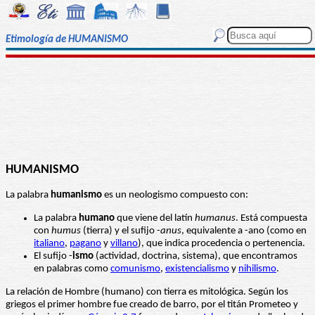
Etimología de HUMANISMO
HUMANISMO
La palabra
humanismo
es un neologismo compuesto con:
La palabra
humano
que viene del latín
humanus
. Está compuesta
con
humus
(tierra) y el sufijo -
anus
, equivalente a -ano (como en
italiano
,
pagano
y
villano
), que indica procedencia o pertenencia.
El sufijo -
ismo
(actividad, doctrina, sistema), que encontramos
en palabras como
comunismo
,
existencialismo
y
nihilismo
.
La relación de Hombre (humano) con tierra es mitológica. Según los
griegos el primer hombre fue creado de barro, por el titán Prometeo y