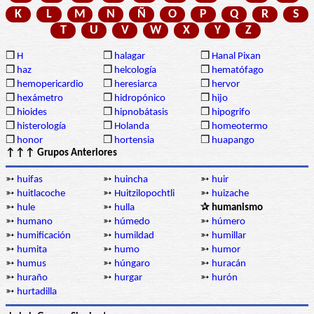
K
L
M
N
Ñ
O
P
Q
R
S
T
U
V
W
X
Y
Z
❒
H
❒
halagar
❒
Hanal Pixan
❒
haz
❒
helcología
❒
hematófago
❒
hemopericardio
❒
heresiarca
❒
hervor
❒
hexámetro
❒
hidropónico
❒
hijo
❒
hioides
❒
hipnobátasis
❒
hipogrifo
❒
histerología
❒
Holanda
❒
homeotermo
❒
honor
❒
hortensia
❒
huapango
↑↑↑ Grupos Anteriores
➳
huifas
➳
huincha
➳
huir
➳
huitlacoche
➳
Huitzilopochtli
➳
huizache
➳
hule
➳
hulla
✰ humanismo
➳
humano
➳
húmedo
➳
húmero
➳
humificación
➳
humildad
➳
humillar
➳
humita
➳
humo
➳
humor
➳
humus
➳
húngaro
➳
huracán
➳
huraño
➳
hurgar
➳
hurón
➳
hurtadilla