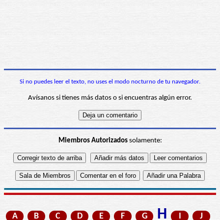
Si no puedes leer el texto, no uses el modo nocturno de tu navegador.
Avísanos si tienes más datos o si encuentras algún error.
Miembros Autorizados
solamente:
H
A
B
C
D
E
F
G
I
J