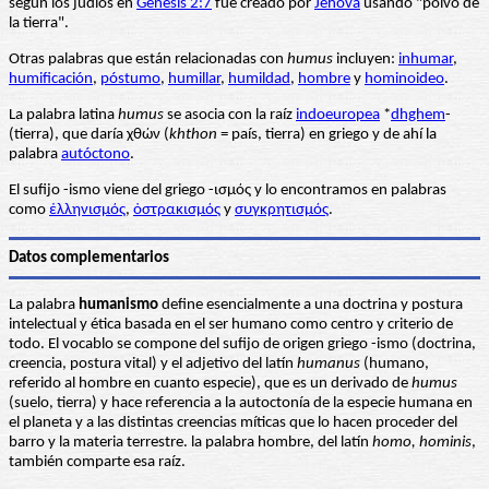
según los judíos en
Génesis 2:7
fue creado por
Jehová
usando "polvo de
la tierra".
Otras palabras que están relacionadas con
humus
incluyen:
inhumar
,
humificación
,
póstumo
,
humillar
,
humildad
,
hombre
y
hominoideo
.
La palabra latina
humus
se asocia con la raíz
indoeuropea
*
dhghem
-
(tierra), que daría χθών (
khthon
= país, tierra) en griego y de ahí la
palabra
autóctono
.
El sufijo -ismo viene del griego -ισμός y lo encontramos en palabras
como
ἑλληνισμός
,
ὀστρακισμός
y
συγκρητισμός
.
Datos complementarios
La palabra
humanismo
define esencialmente a una doctrina y postura
intelectual y ética basada en el ser humano como centro y criterio de
todo. El vocablo se compone del sufijo de origen griego -ismo (doctrina,
creencia, postura vital) y el adjetivo del latín
humanus
(humano,
referido al hombre en cuanto especie), que es un derivado de
humus
(suelo, tierra) y hace referencia a la autoctonía de la especie humana en
el planeta y a las distintas creencias míticas que lo hacen proceder del
barro y la materia terrestre. la palabra hombre, del latín
homo, hominis
,
también comparte esa raíz.