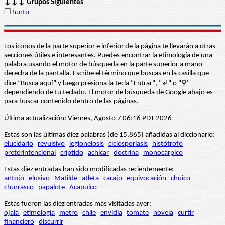
↓↓↓ Grupos Siguientes
❒
hurto
Los iconos de la parte superior e inferior de la página te llevarán a otras
secciones útiles e interesantes. Puedes encontrar la etimología de una
palabra usando el motor de búsqueda en la parte superior a mano
derecha de la pantalla. Escribe el término que buscas en la casilla que
dice “Busca aquí” y luego presiona la tecla "Entrar", "↲" o "⚲"
dependiendo de tu teclado. El motor de búsqueda de Google abajo es
para buscar contenido dentro de las páginas.
Última actualización: Viernes, Agosto 7 06:16 PDT 2026
Estas son las últimas diez palabras (de 15.865) añadidas al diccionario:
elucidario
revulsivo
legionelosis
ciclosporiasis
histótrofo
preterintencional
críptido
achicar
doctrina
monocárpico
Estas diez entradas han sido modificadas recientemente:
antojo
elusivo
Matilde
atleta
carajo
equivocación
chuico
churrasco
papalote
Acapulco
Estas fueron las diez entradas más visitadas ayer:
ojalá
etimología
metro
chile
envidia
tomate
novela
curtir
financiero
discurrir