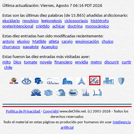
Última actualización: Viernes, Agosto 7 06:16 PDT 2026
Estas son las últimas diez palabras (de 15.865) añadidas al diccionario:
elucidario
revulsivo
legionelosis
ciclosporiasis
histótrofo
preterintencional
críptido
achicar
doctrina
monocárpico
Estas diez entradas han sido modificadas recientemente:
antojo
elusivo
Matilde
atleta
carajo
equivocación
chuico
churrasco
papalote
Acapulco
Estas fueron las diez entradas más visitadas ayer:
mito
Dios
tomate
novela
financiero
envidia
metro
discurrir
curtir
chile
Política de Privacidad
-
Copyright
www.deChile.net. (c) 2001-2026 - Todos los
derechos reservados
Todo el material en estas páginas es producido por humanos sin usar
inteligencia
artificial