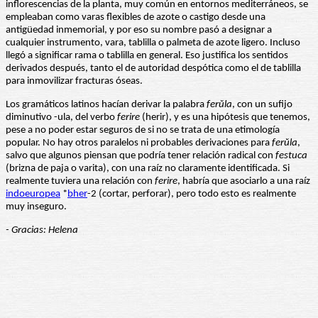
inflorescencias de la planta, muy común en entornos mediterráneos, se
empleaban como varas flexibles de azote o castigo desde una
antigüedad inmemorial, y por eso su nombre pasó a designar a
cualquier instrumento, vara, tablilla o palmeta de azote ligero. Incluso
llegó a significar rama o tablilla en general. Eso justifica los sentidos
derivados después, tanto el de autoridad despótica como el de tablilla
para inmovilizar fracturas óseas.
Los gramáticos latinos hacían derivar la palabra
ferŭla
, con un sufijo
diminutivo -ula, del verbo
ferire
(herir), y es una hipótesis que tenemos,
pese a no poder estar seguros de si no se trata de una etimología
popular. No hay otros paralelos ni probables derivaciones para
ferŭla
,
salvo que algunos piensan que podría tener relación radical con
festuca
(brizna de paja o varita), con una raíz no claramente identificada. Si
realmente tuviera una relación con
ferire
, habría que asociarlo a una raíz
indoeuropea
*
bher
-2 (cortar, perforar), pero todo esto es realmente
muy inseguro.
- Gracias: Helena