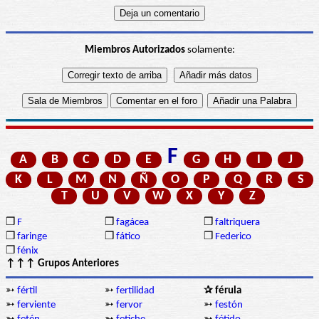
Miembros Autorizados
solamente:
F
A
B
C
D
E
G
H
I
J
K
L
M
N
Ñ
O
P
Q
R
S
T
U
V
W
X
Y
Z
❒
F
❒
fagácea
❒
faltriquera
❒
faringe
❒
fático
❒
Federico
❒
fénix
↑↑↑ Grupos Anteriores
➳
fértil
➳
fertilidad
✰ férula
➳
ferviente
➳
fervor
➳
festón