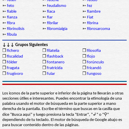
➳
fetén
➳
fetiche
➳
fétido
➳
feto
➳
feudalismo
➳
fez
➳
fiable
➳
fiaca
➳
fiambre
➳
fianza
➳
fiar
➳
Fiat
➳
fibra
➳
fibrilar
➳
fibrina
➳
fibrinolisis
➳
fibromialgia
➳
fibrosarcoma
➳
fíbula
↓↓↓ Grupos Siguientes
❒
fichero
❒
filatelia
❒
filosofía
❒
fiscalidad
❒
flashback
❒
flojo
❒
fólder
❒
fontanero
❒
forúnculo
❒
fragata
❒
fratricida
❒
fricandó
❒
frugívoro
❒
fular
❒
fungoso
Los iconos de la parte superior e inferior de la página te llevarán a otras
secciones útiles e interesantes. Puedes encontrar la etimología de una
palabra usando el motor de búsqueda en la parte superior a mano
derecha de la pantalla. Escribe el término que buscas en la casilla que
dice “Busca aquí” y luego presiona la tecla "Entrar", "↲" o "⚲"
dependiendo de tu teclado. El motor de búsqueda de Google abajo es
para buscar contenido dentro de las páginas.