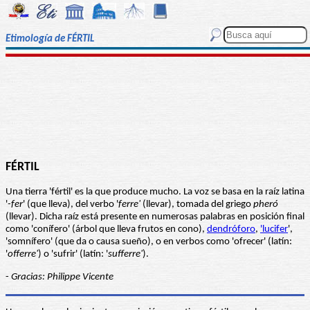
Etimología de FÉRTIL
FÉRTIL
Una tierra 'fértil' es la que produce mucho. La voz se basa en la raíz latina
'
-fer
' (que lleva), del verbo '
ferre'
(llevar), tomada del griego
pheró
(llevar). Dicha raíz está presente en numerosas palabras en posición final
como 'conífero' (árbol que lleva frutos en cono),
dendróforo
,
'lucifer
',
'somnífero' (que da o causa sueño), o en verbos como 'ofrecer' (latín:
'
offerre'
) o 'sufrir' (latín: '
sufferre'
).
-
Gracias: Philippe Vicente