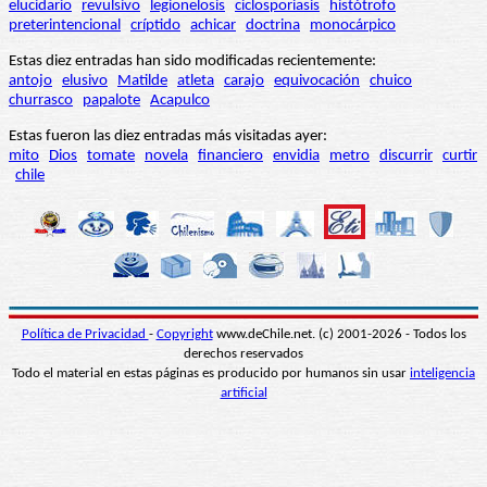
elucidario
revulsivo
legionelosis
ciclosporiasis
histótrofo
preterintencional
críptido
achicar
doctrina
monocárpico
Estas diez entradas han sido modificadas recientemente:
antojo
elusivo
Matilde
atleta
carajo
equivocación
chuico
churrasco
papalote
Acapulco
Estas fueron las diez entradas más visitadas ayer:
mito
Dios
tomate
novela
financiero
envidia
metro
discurrir
curtir
chile
Política de Privacidad
-
Copyright
www.deChile.net. (c) 2001-2026 - Todos los
derechos reservados
Todo el material en estas páginas es producido por humanos sin usar
inteligencia
artificial