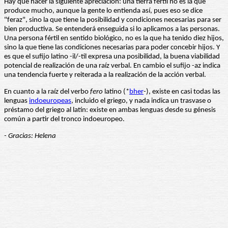
Hay que hacer la siguiente apreciación: una tierra fértil no es la que
produce mucho, aunque la gente lo entienda así, pues eso se dice
"feraz", sino la que tiene la posibilidad y condiciones necesarias para ser
bien productiva. Se entenderá enseguida si lo aplicamos a las personas.
Una persona fértil en sentido biológico, no es la que ha tenido diez hijos,
sino la que tiene las condiciones necesarias para poder concebir hijos. Y
es que el sufijo latino -il/-til expresa una posibilidad, la buena viabilidad
potencial de realización de una raíz verbal. En cambio el sufijo -az indica
una tendencia fuerte y reiterada a la realización de la acción verbal.
En cuanto a la raíz del verbo
fero
latino (*
bher
-), existe en casi todas las
lenguas
indoeuropeas
, incluido el griego, y nada indica un trasvase o
préstamo del griego al latín: existe en ambas lenguas desde su génesis
común a partir del tronco indoeuropeo.
- Gracias: Helena