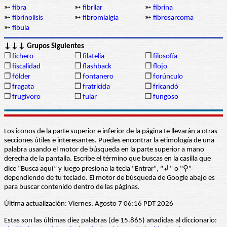
➳
fibra
➳
fibrilar
➳
fibrina
➳
fibrinolisis
➳
fibromialgia
➳
fibrosarcoma
➳
fíbula
↓↓↓ Grupos Siguientes
❒
fichero
❒
filatelia
❒
filosofía
❒
fiscalidad
❒
flashback
❒
flojo
❒
fólder
❒
fontanero
❒
forúnculo
❒
fragata
❒
fratricida
❒
fricandó
❒
frugívoro
❒
fular
❒
fungoso
Los iconos de la parte superior e inferior de la página te llevarán a otras
secciones útiles e interesantes. Puedes encontrar la etimología de una
palabra usando el motor de búsqueda en la parte superior a mano
derecha de la pantalla. Escribe el término que buscas en la casilla que
dice “Busca aquí” y luego presiona la tecla "Entrar", "↲" o "⚲"
dependiendo de tu teclado. El motor de búsqueda de Google abajo es
para buscar contenido dentro de las páginas.
Última actualización: Viernes, Agosto 7 06:16 PDT 2026
Estas son las últimas diez palabras (de 15.865) añadidas al diccionario: