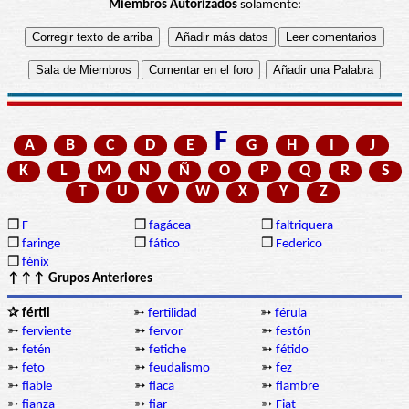
Miembros Autorizados
solamente:
F
A
B
C
D
E
G
H
I
J
K
L
M
N
Ñ
O
P
Q
R
S
T
U
V
W
X
Y
Z
❒
F
❒
fagácea
❒
faltriquera
❒
faringe
❒
fático
❒
Federico
❒
fénix
↑↑↑ Grupos Anteriores
✰ fértil
➳
fertilidad
➳
férula
➳
ferviente
➳
fervor
➳
festón
➳
fetén
➳
fetiche
➳
fétido
➳
feto
➳
feudalismo
➳
fez
➳
fiable
➳
fiaca
➳
fiambre
➳
fianza
➳
fiar
➳
Fiat