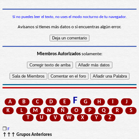
Si no puedes leer el texto, no uses el modo nocturno de tu navegador.
Avísanos si tienes más datos o si encuentras algún error.
Miembros Autorizados
solamente:
F
A
B
C
D
E
G
H
I
J
K
L
M
N
Ñ
O
P
Q
R
S
T
U
V
W
X
Y
Z
❒
F
↑↑↑ Grupos Anteriores