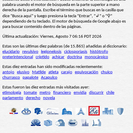
palabra usando el motor de búsqueda en la parte superior a mano
derecha de la pantalla. Escribe el término que buscas en la casilla que
dice “Busca aquí” y luego presiona la tecla "Entrar", "↲" o "⚲"
dependiendo de tu teclado. El motor de búsqueda de Google abajo es
para buscar contenido dentro de las páginas.
Última actualización: Viernes, Agosto 7 06:16 PDT 2026
Estas son las últimas diez palabras (de 15.865) añadidas al diccionario:
elucidario
revulsivo
legionelosis
ciclosporiasis
histótrofo
preterintencional
críptido
achicar
doctrina
monocárpico
Estas diez entradas han sido modificadas recientemente:
antojo
elusivo
Matilde
atleta
carajo
equivocación
chuico
churrasco
papalote
Acapulco
Estas fueron las diez entradas más visitadas ayer:
etimología
tomate
metro
financiero
envidia
discurrir
chile
parlamento
derecho
novela