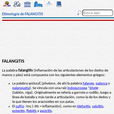
Etimología de FALANGITIS
FALANGITIS
La palabra
falangitis
(inflamación de las articulaciones de los dedos de
manos y pies) está compuesta con los siguientes elementos griegos:
La palabra φάλαγξ (
phalanx
, de ahí la palabra
falange
,
palanca
y
palanqueta
). Se vincula con una raíz
indoeuropea
*
bhelg
-
(tablón, viga). Originalmente se refería a garrote o rodillo, luego a
línea de batalla y más tarde a articulación, como la de los dedos y
la que tienen los aracnoides en sus patas.
El
sufijo
-ίτις (
-itis
= inflamación), como en
blefaritis
,
celulitis
,
enteritis
,
flebitis
y
gastritis
.