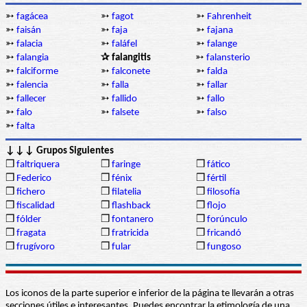
➳
fagácea
➳
fagot
➳
Fahrenheit
➳
faisán
➳
faja
➳
fajana
➳
falacia
➳
faláfel
➳
falange
➳
falangia
✰ falangitis
➳
falansterio
➳
falciforme
➳
falconete
➳
falda
➳
falencia
➳
falla
➳
fallar
➳
fallecer
➳
fallido
➳
fallo
➳
falo
➳
falsete
➳
falso
➳
falta
↓↓↓ Grupos Siguientes
❒
faltriquera
❒
faringe
❒
fático
❒
Federico
❒
fénix
❒
fértil
❒
fichero
❒
filatelia
❒
filosofía
❒
fiscalidad
❒
flashback
❒
flojo
❒
fólder
❒
fontanero
❒
forúnculo
❒
fragata
❒
fratricida
❒
fricandó
❒
frugívoro
❒
fular
❒
fungoso
Los iconos de la parte superior e inferior de la página te llevarán a otras
secciones útiles e interesantes. Puedes encontrar la etimología de una