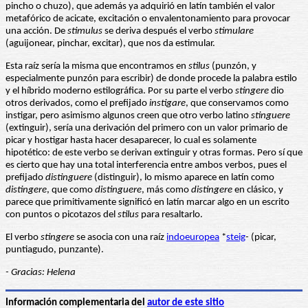
pincho o chuzo), que además ya adquirió en latín también el valor
metafórico de acicate, excitación o envalentonamiento para provocar
una acción. De
stimulus
se deriva después el verbo
stimulare
(aguijonear, pinchar, excitar), que nos da estimular.
Esta raíz sería la misma que encontramos en
stilus
(punzón, y
especialmente punzón para escribir) de donde procede la palabra estilo
y el híbrido moderno estilográfica. Por su parte el verbo
stingere
dio
otros derivados, como el prefijado
instigare
, que conservamos como
instigar, pero asimismo algunos creen que otro verbo latino
stinguere
(extinguir), sería una derivación del primero con un valor primario de
picar y hostigar hasta hacer desaparecer, lo cual es solamente
hipotético: de este verbo se derivan extinguir y otras formas. Pero sí que
es cierto que hay una total interferencia entre ambos verbos, pues el
prefijado
distinguere
(distinguir), lo mismo aparece en latín como
distingere
, que como
distinguere
, más como
distingere
en clásico, y
parece que primitivamente significó en latín marcar algo en un escrito
con puntos o picotazos del
stilus
para resaltarlo.
El verbo
stingere
se asocia con una raíz
indoeuropea
*
steig
- (picar,
puntiagudo, punzante).
- Gracias: Helena
Información complementaria del
autor de este sitio