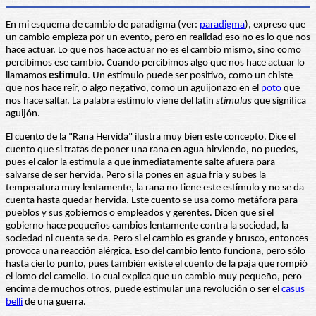
En mi esquema de cambio de paradigma (ver:
paradigma
), expreso que
un cambio empieza por un evento, pero en realidad eso no es lo que nos
hace actuar. Lo que nos hace actuar no es el cambio mismo, sino como
percibimos ese cambio. Cuando percibimos algo que nos hace actuar lo
llamamos
estímulo
. Un estímulo puede ser positivo, como un chiste
que nos hace reír, o algo negativo, como un aguijonazo en el
poto
que
nos hace saltar. La palabra estímulo viene del latín
stimulus
que significa
aguijón.
El cuento de la "Rana Hervida" ilustra muy bien este concepto. Dice el
cuento que si tratas de poner una rana en agua hirviendo, no puedes,
pues el calor la estimula a que inmediatamente salte afuera para
salvarse de ser hervida. Pero si la pones en agua fría y subes la
temperatura muy lentamente, la rana no tiene este estímulo y no se da
cuenta hasta quedar hervida. Este cuento se usa como metáfora para
pueblos y sus gobiernos o empleados y gerentes. Dicen que si el
gobierno hace pequeños cambios lentamente contra la sociedad, la
sociedad ni cuenta se da. Pero si el cambio es grande y brusco, entonces
provoca una reacción alérgica. Eso del cambio lento funciona, pero sólo
hasta cierto punto, pues también existe el cuento de la paja que rompió
el lomo del camello. Lo cual explica que un cambio muy pequeño, pero
encima de muchos otros, puede estimular una revolución o ser el
casus
belli
de una guerra.