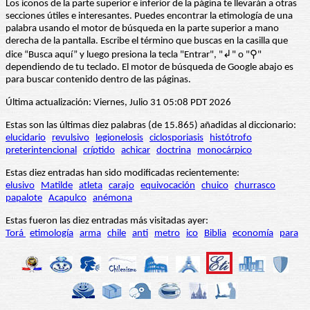
Los iconos de la parte superior e inferior de la página te llevarán a otras
secciones útiles e interesantes. Puedes encontrar la etimología de una
palabra usando el motor de búsqueda en la parte superior a mano
derecha de la pantalla. Escribe el término que buscas en la casilla que
dice “Busca aquí” y luego presiona la tecla "Entrar", "↲" o "⚲"
dependiendo de tu teclado. El motor de búsqueda de Google abajo es
para buscar contenido dentro de las páginas.
Última actualización: Viernes, Julio 31 05:08 PDT 2026
Estas son las últimas diez palabras (de 15.865) añadidas al diccionario:
elucidario
revulsivo
legionelosis
ciclosporiasis
histótrofo
preterintencional
críptido
achicar
doctrina
monocárpico
Estas diez entradas han sido modificadas recientemente:
elusivo
Matilde
atleta
carajo
equivocación
chuico
churrasco
papalote
Acapulco
anémona
Estas fueron las diez entradas más visitadas ayer:
Torá
etimología
arma
chile
anti
metro
ico
Biblia
economía
para