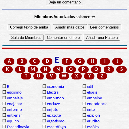
Miembros Autorizados
solamente:
E
A
B
C
D
F
G
H
I
J
K
L
M
N
Ñ
O
P
Q
R
S
T
U
V
W
X
Y
Z
❒
E
❒
economía
❒
edil
❒
egoísmo
❒
Electra
❒
elipsis
❒
embalaje
❒
embutido
❒
empeine
❒
enajenar
❒
enclave
❒
endodoncia
❒
enfermo
❒
enjuto
❒
ente
❒
entrenar
❒
epazote
❒
epiplón
❒
equino
❒
ergotismo
❒
erudito
❒
Escandinavia
❒
escatófago
❒
escólex