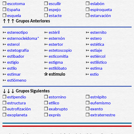
❒
escotoma
❒
escullir
❒
eslabón
❒
España
❒
espejo
❒
espiroqueta
❒
esquela
❒
estacte
❒
estarvación
↑↑↑ Grupos Anteriores
➳
estereotipo
➳
estéril
➳
esternito
➳
esternocleidoma*
➳
esternón
➳
estero
➳
esterol
➳
estertor
➳
estética
➳
estetografía
➳
estetoscopio
➳
estiaje
➳
estibador
➳
esticomitia
➳
estiércol
➳
estigio
➳
estigma
➳
estilístico
➳
estilo
➳
estilóbato
➳
estima
➳
estimar
✰ estímulo
➳
estío
➳
estiómeno
↓↓↓ Grupos Siguientes
❒
estipendio
❒
estornino
❒
estrépito
❒
estructura
❒
etílico
❒
eufemismo
❒
eutrofización
❒
exabrupto
❒
exento
❒
exoplaneta
❒
exprés
❒
extraterrestre