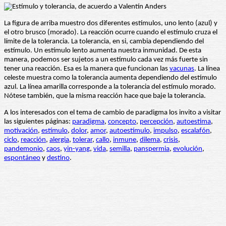
La figura de arriba muestro dos diferentes estímulos, uno lento (azul) y
el otro brusco (morado). La reacción ocurre cuando el estímulo cruza el
límite de la tolerancia. La tolerancia, en si, cambia dependiendo del
estímulo. Un estímulo lento aumenta nuestra inmunidad. De esta
manera, podemos ser sujetos a un estímulo cada vez más fuerte sin
tener una reacción. Esa es la manera que funcionan las
vacunas
. La línea
celeste muestra como la tolerancia aumenta dependiendo del estímulo
azul. La línea amarilla corresponde a la tolerancia del estímulo morado.
Nótese también, que la misma reacción hace que baje la tolerancia.
A los interesados con el tema de cambio de paradigma los invito a visitar
las siguientes páginas:
paradigma
,
concepto
,
percepción
,
autoestima
,
motivación
,
estímulo
,
dolor
,
amor
,
autoestímulo
,
impulso
,
escalafón
,
ciclo
,
reacción
,
alergia
,
tolerar
,
callo
,
inmune
,
dilema
,
crisis
,
pandemonio
,
caos
,
yin-yang
,
vida
,
semilla
,
panspermia
,
evolución
,
espontáneo
y
destino
.