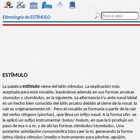
Etimología de ESTÍMULO
ESTÍMULO
La palabra
estímulo
viene del latín
stimulus
. La explicación más
aceptada para este vocablo, basándose además en sus formas arcaicas
stumulus
y
stumbulus
, es la siguiente. La alternancia i/u ante nasal labial
es un hecho bien conocido del latín arcaico debido al cierre de la vocal: la
raíz es originariamente sti-. Pero el vocablo se formaría a partir de la raíz
del verbo
stingere
(pinchar), que lleva un infijo nasal. A la forma stin- se
le aplicó un sufijo instrumental -bulus/-bulum, en que la b produjo un
paso de esa n a m, y de ahí las formas
stimbulus/stumbulus
. Una
posterior asimilación consonántica hizo caer la m, generando la forma
latina clásica
stimulus
(medio o instrumento para pinchar, aguijón,