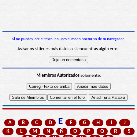
Si no puedes leer el texto, no uses el modo nocturno de tu navegador.
Avísanos si tienes más datos o si encuentras algún error.
Miembros Autorizados
solamente:
E
A
B
C
D
F
G
H
I
J
K
L
M
N
Ñ
O
P
Q
R
S