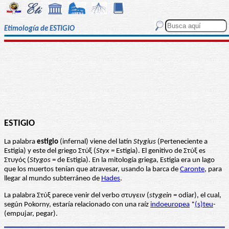
Etimología de ESTIGIO
ESTIGIO
La palabra
estigio
(infernal) viene del latín
Stygius
(Perteneciente a
Estigia) y este del griego Στύξ (
Styx =
Estigia). El genitivo de Στύξ es
Στυγός (
Stygos
= de Estigia). En la mitología griega, Estigia era un lago
que los muertos tenían que atravesar, usando la barca de
Caronte
, para
llegar al mundo subterráneo de
Hades
.
La palabra Στύξ parece venir del verbo στυγειν (
stygein
= odiar), el cual,
según Pokorny, estaría relacionado con una raíz
indoeuropea
*
(s)teu
-
(empujar, pegar).