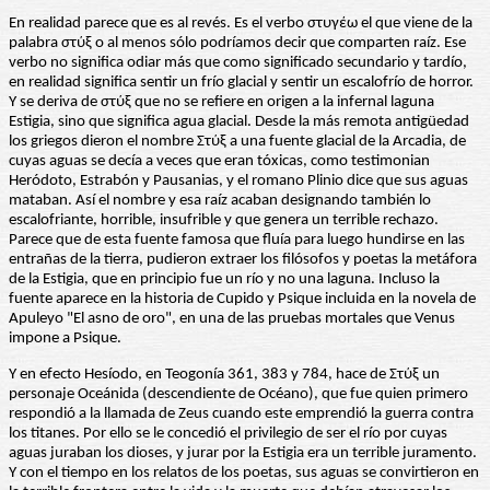
En realidad parece que es al revés. Es el verbo στυγέω el que viene de la
palabra στύξ o al menos sólo podríamos decir que comparten raíz. Ese
verbo no significa odiar más que como significado secundario y tardío,
en realidad significa sentir un frío glacial y sentir un escalofrío de horror.
Y se deriva de στύξ que no se refiere en origen a la infernal laguna
Estigia, sino que significa agua glacial. Desde la más remota antigüedad
los griegos dieron el nombre Στύξ a una fuente glacial de la Arcadia, de
cuyas aguas se decía a veces que eran tóxicas, como testimonian
Heródoto, Estrabón y Pausanias, y el romano Plinio dice que sus aguas
mataban. Así el nombre y esa raíz acaban designando también lo
escalofriante, horrible, insufrible y que genera un terrible rechazo.
Parece que de esta fuente famosa que fluía para luego hundirse en las
entrañas de la tierra, pudieron extraer los filósofos y poetas la metáfora
de la Estigia, que en principio fue un río y no una laguna. Incluso la
fuente aparece en la historia de Cupido y Psique incluida en la novela de
Apuleyo "El asno de oro", en una de las pruebas mortales que Venus
impone a Psique.
Y en efecto Hesíodo, en Teogonía 361, 383 y 784, hace de Στύξ un
personaje Oceánida (descendiente de Océano), que fue quien primero
respondió a la llamada de Zeus cuando este emprendió la guerra contra
los titanes. Por ello se le concedió el privilegio de ser el río por cuyas
aguas juraban los dioses, y jurar por la Estigia era un terrible juramento.
Y con el tiempo en los relatos de los poetas, sus aguas se convirtieron en