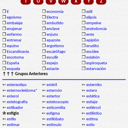
T
U
V
W
X
Y
Z
❒
E
❒
economía
❒
edil
❒
egoísmo
❒
Electra
❒
elipsis
❒
embalaje
❒
embutido
❒
empeine
❒
enajenar
❒
enclave
❒
endodoncia
❒
enfermo
❒
enjuto
❒
ente
❒
entrenar
❒
epazote
❒
epiplón
❒
equino
❒
ergotismo
❒
erudito
❒
Escandinavia
❒
escatófago
❒
escólex
❒
escotoma
❒
escullir
❒
eslabón
❒
España
❒
espejo
❒
espiroqueta
❒
esquela
❒
estacte
❒
estarvación
↑↑↑ Grupos Anteriores
➳
estereotipo
➳
estéril
➳
esternito
➳
esternocleidoma*
➳
esternón
➳
estero
➳
esterol
➳
estertor
➳
estética
➳
estetografía
➳
estetoscopio
➳
estiaje
➳
estibador
➳
esticomitia
➳
estiércol
✰ estigio
➳
estigma
➳
estilístico
➳
estilo
➳
estilóbato
➳
estima
➳
estimar
➳
estímulo
➳
estío