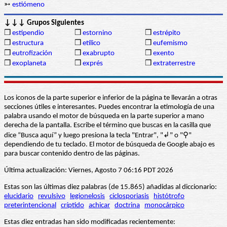
➳
estiómeno
↓↓↓ Grupos Siguientes
❒
estipendio
❒
estornino
❒
estrépito
❒
estructura
❒
etílico
❒
eufemismo
❒
eutrofización
❒
exabrupto
❒
exento
❒
exoplaneta
❒
exprés
❒
extraterrestre
Los iconos de la parte superior e inferior de la página te llevarán a otras
secciones útiles e interesantes. Puedes encontrar la etimología de una
palabra usando el motor de búsqueda en la parte superior a mano
derecha de la pantalla. Escribe el término que buscas en la casilla que
dice “Busca aquí” y luego presiona la tecla "Entrar", "↲" o "⚲"
dependiendo de tu teclado. El motor de búsqueda de Google abajo es
para buscar contenido dentro de las páginas.
Última actualización: Viernes, Agosto 7 06:16 PDT 2026
Estas son las últimas diez palabras (de 15.865) añadidas al diccionario:
elucidario
revulsivo
legionelosis
ciclosporiasis
histótrofo
preterintencional
críptido
achicar
doctrina
monocárpico
Estas diez entradas han sido modificadas recientemente: