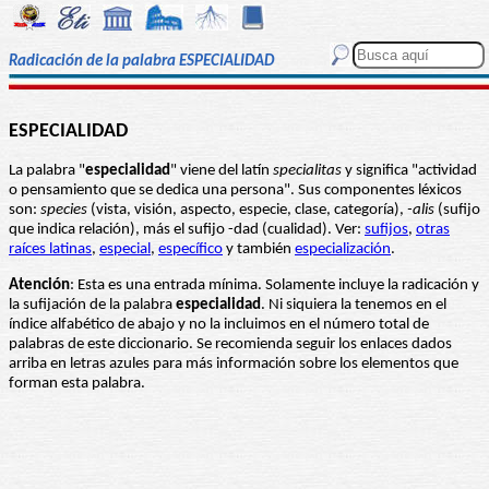
Radicación de la palabra ESPECIALIDAD
ESPECIALIDAD
La palabra "
especialidad
" viene del latín
specialitas
y significa "actividad
o pensamiento que se dedica una persona". Sus componentes léxicos
son:
species
(vista, visión, aspecto, especie, clase, categoría),
-alis
(sufijo
que indica relación), más el sufijo -dad (cualidad). Ver:
sufijos
,
otras
raíces latinas
,
especial
,
específico
y también
especialización
.
Atención
: Esta es una entrada mínima. Solamente incluye la radicación y
la sufijación de la palabra
especialidad
. Ni siquiera la tenemos en el
índice alfabético de abajo y no la incluimos en el número total de
palabras de este diccionario. Se recomienda seguir los enlaces dados
arriba en letras azules para más información sobre los elementos que
forman esta palabra.