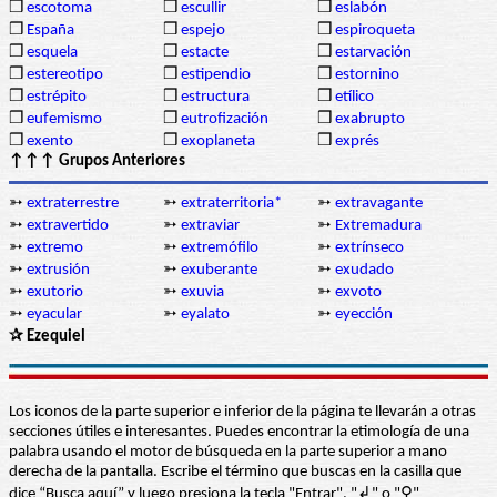
❒
escotoma
❒
escullir
❒
eslabón
❒
España
❒
espejo
❒
espiroqueta
❒
esquela
❒
estacte
❒
estarvación
❒
estereotipo
❒
estipendio
❒
estornino
❒
estrépito
❒
estructura
❒
etílico
❒
eufemismo
❒
eutrofización
❒
exabrupto
❒
exento
❒
exoplaneta
❒
exprés
↑↑↑ Grupos Anteriores
➳
extraterrestre
➳
extraterritoria*
➳
extravagante
➳
extravertido
➳
extraviar
➳
Extremadura
➳
extremo
➳
extremófilo
➳
extrínseco
➳
extrusión
➳
exuberante
➳
exudado
➳
exutorio
➳
exuvia
➳
exvoto
➳
eyacular
➳
eyalato
➳
eyección
✰ Ezequiel
Los iconos de la parte superior e inferior de la página te llevarán a otras
secciones útiles e interesantes. Puedes encontrar la etimología de una
palabra usando el motor de búsqueda en la parte superior a mano
derecha de la pantalla. Escribe el término que buscas en la casilla que
dice “Busca aquí” y luego presiona la tecla "Entrar", "↲" o "⚲"