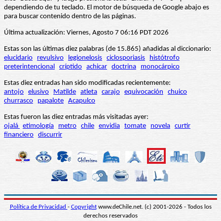
dependiendo de tu teclado. El motor de búsqueda de Google abajo es
para buscar contenido dentro de las páginas.
Última actualización: Viernes, Agosto 7 06:16 PDT 2026
Estas son las últimas diez palabras (de 15.865) añadidas al diccionario:
elucidario
revulsivo
legionelosis
ciclosporiasis
histótrofo
preterintencional
críptido
achicar
doctrina
monocárpico
Estas diez entradas han sido modificadas recientemente:
antojo
elusivo
Matilde
atleta
carajo
equivocación
chuico
churrasco
papalote
Acapulco
Estas fueron las diez entradas más visitadas ayer:
ojalá
etimología
metro
chile
envidia
tomate
novela
curtir
financiero
discurrir
Política de Privacidad
-
Copyright
www.deChile.net. (c) 2001-2026 - Todos los
derechos reservados