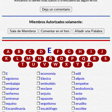
Avísanos si tienes más datos o si encuentras algún error.
Miembros Autorizados solamente:
E
A
B
C
D
F
G
H
I
J
K
L
M
N
Ñ
O
P
Q
R
S
T
U
V
W
X
Y
Z
❒
E
❒
economía
❒
edil
❒
egoísmo
❒
Electra
❒
elipsis
❒
embalaje
❒
embutido
❒
empeine
❒
enajenar
❒
enclave
❒
endodoncia
❒
enfermo
❒
enjuto
❒
ente
❒
entrenar
❒
epazote
❒
epiplón
❒
equino
❒
ergotismo
❒
erudito
❒
Escandinavia
❒
escatófago
❒
escólex