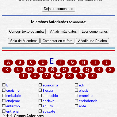
Miembros Autorizados
solamente:
E
A
B
C
D
F
G
H
I
J
K
L
M
N
Ñ
O
P
Q
R
S
T
U
V
W
X
Y
Z
❒
E
❒
economía
❒
edil
❒
egoísmo
❒
Electra
❒
elipsis
❒
embalaje
❒
embutido
❒
empeine
❒
enajenar
❒
enclave
❒
endodoncia
❒
enfermo
❒
enjuto
❒
ente
❒
entrenar
❒
epazote
↑↑↑ Grupos Anteriores