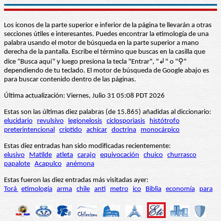
Los iconos de la parte superior e inferior de la página te llevarán a otras
secciones útiles e interesantes. Puedes encontrar la etimología de una
palabra usando el motor de búsqueda en la parte superior a mano
derecha de la pantalla. Escribe el término que buscas en la casilla que
dice “Busca aquí” y luego presiona la tecla "Entrar", "↲" o "⚲"
dependiendo de tu teclado. El motor de búsqueda de Google abajo es
para buscar contenido dentro de las páginas.
Última actualización: Viernes, Julio 31 05:08 PDT 2026
Estas son las últimas diez palabras (de 15.865) añadidas al diccionario:
elucidario
revulsivo
legionelosis
ciclosporiasis
histótrofo
preterintencional
críptido
achicar
doctrina
monocárpico
Estas diez entradas han sido modificadas recientemente:
elusivo
Matilde
atleta
carajo
equivocación
chuico
churrasco
papalote
Acapulco
anémona
Estas fueron las diez entradas más visitadas ayer:
Torá
etimología
arma
chile
anti
metro
ico
Biblia
economía
para