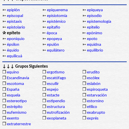
➳
epiplón
➳
epiquerema
➳
epiqueya
➳
episcopal
➳
episiotomía
➳
episodio
➳
epistaxis
➳
epistémico
➳
epistemología
➳
epistolario
➳
epitafio
➳
epitelio
✰ epíteto
➳
época
➳
epónimo
➳
eponiquio
➳
epopeya
➳
epoto
➳
épsilon
➳
epulón
➳
equidna
➳
équido
➳
equilátero
➳
equilibrio
➳
equilicuá
↓↓↓ Grupos Siguientes
❒
equino
❒
ergotismo
❒
erudito
❒
Escandinavia
❒
escatófago
❒
escólex
❒
escotoma
❒
escullir
❒
eslabón
❒
España
❒
espejo
❒
espiroqueta
❒
esquela
❒
estacte
❒
estarvación
❒
estereotipo
❒
estipendio
❒
estornino
❒
estrépito
❒
estructura
❒
etílico
❒
eufemismo
❒
eutrofización
❒
exabrupto
❒
exento
❒
exoplaneta
❒
exprés
❒
extraterrestre