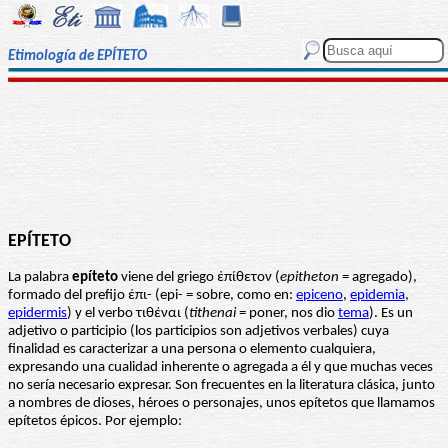
Etimología de EPÍTETO
EPÍTETO
La palabra
epíteto
viene del griego ἐπίθετον (
epitheton
= agregado),
formado del prefijo ἐπι- (epi- = sobre, como en:
epiceno
,
epidemia
,
epidermis
) y el verbo τιθέναι (
tithenai
= poner, nos dio
tema
). Es un
adjetivo o participio (los participios son adjetivos verbales) cuya
finalidad es caracterizar a una persona o elemento cualquiera,
expresando una cualidad inherente o agregada a él y que muchas veces
no sería necesario expresar. Son frecuentes en la literatura clásica, junto
a nombres de dioses, héroes o personajes, unos epítetos que llamamos
epítetos épicos. Por ejemplo: