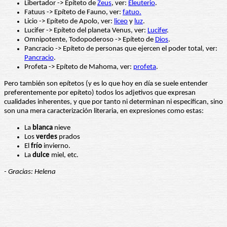
Libertador -> Epíteto de
Zeus
, ver:
Eleuterio
.
Fatuus -> Epíteto de Fauno, ver:
fatuo.
Licio -> Epíteto de Apolo, ver:
liceo
y
luz
.
Lucifer -> Epíteto del planeta Venus, ver:
Lucifer
.
Omnipotente, Todopoderoso -> Epíteto de
Dios
.
Pancracio -> Epíteto de personas que ejercen el poder total, ver:
Pancracio
.
Profeta -> Epíteto de Mahoma, ver:
profeta
.
Pero también son epítetos (y es lo que hoy en día se suele entender
preferentemente por epíteto) todos los adjetivos que expresan
cualidades inherentes, y que por tanto ni determinan ni especifican, sino
son una mera caracterización literaria, en expresiones como estas:
La
blanca
nieve
Los
verdes
prados
El
frío
invierno.
La
dulce
miel, etc.
- Gracias: Helena