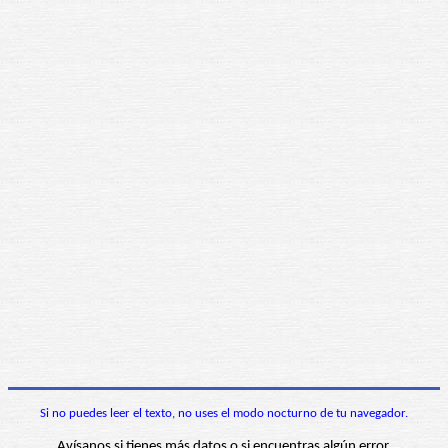
Si no puedes leer el texto, no uses el modo nocturno de tu navegador.
Avísanos si tienes más datos o si encuentras algún error.