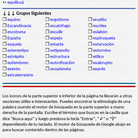
➳
equilicuá
↓↓↓ Grupos Siguientes
❒
equino
❒
ergotismo
❒
erudito
❒
Escandinavia
❒
escatófago
❒
escólex
❒
escotoma
❒
escullir
❒
eslabón
❒
España
❒
espejo
❒
espiroqueta
❒
esquela
❒
estacte
❒
estarvación
❒
estereotipo
❒
estipendio
❒
estornino
❒
estrépito
❒
estructura
❒
etílico
❒
eufemismo
❒
eutrofización
❒
exabrupto
❒
exento
❒
exoplaneta
❒
exprés
❒
extraterrestre
Los iconos de la parte superior e inferior de la página te llevarán a otras
secciones útiles e interesantes. Puedes encontrar la etimología de una
palabra usando el motor de búsqueda en la parte superior a mano
derecha de la pantalla. Escribe el término que buscas en la casilla que
dice “Busca aquí” y luego presiona la tecla "Entrar", "↲" o "⚲"
dependiendo de tu teclado. El motor de búsqueda de Google abajo es
para buscar contenido dentro de las páginas.