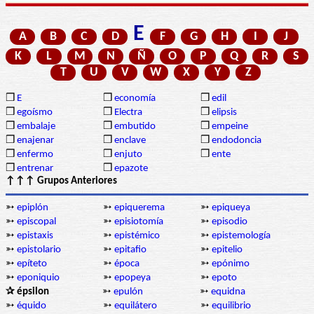
E
A
B
C
D
F
G
H
I
J
K
L
M
N
Ñ
O
P
Q
R
S
T
U
V
W
X
Y
Z
❒
E
❒
economía
❒
edil
❒
egoísmo
❒
Electra
❒
elipsis
❒
embalaje
❒
embutido
❒
empeine
❒
enajenar
❒
enclave
❒
endodoncia
❒
enfermo
❒
enjuto
❒
ente
❒
entrenar
❒
epazote
↑↑↑ Grupos Anteriores
➳
epiplón
➳
epiquerema
➳
epiqueya
➳
episcopal
➳
episiotomía
➳
episodio
➳
epistaxis
➳
epistémico
➳
epistemología
➳
epistolario
➳
epitafio
➳
epitelio
➳
epíteto
➳
época
➳
epónimo
➳
eponiquio
➳
epopeya
➳
epoto
✰ épsilon
➳
epulón
➳
equidna
➳
équido
➳
equilátero
➳
equilibrio