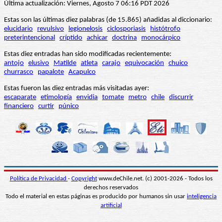
Última actualización: Viernes, Agosto 7 06:16 PDT 2026
Estas son las últimas diez palabras (de 15.865) añadidas al diccionario:
elucidario
revulsivo
legionelosis
ciclosporiasis
histótrofo
preterintencional
críptido
achicar
doctrina
monocárpico
Estas diez entradas han sido modificadas recientemente:
antojo
elusivo
Matilde
atleta
carajo
equivocación
chuico
churrasco
papalote
Acapulco
Estas fueron las diez entradas más visitadas ayer:
escaparate
etimología
envidia
tomate
metro
chile
discurrir
financiero
curtir
púnico
Política de Privacidad
-
Copyright
www.deChile.net. (c) 2001-2026 - Todos los
derechos reservados
Todo el material en estas páginas es producido por humanos sin usar
inteligencia
artificial