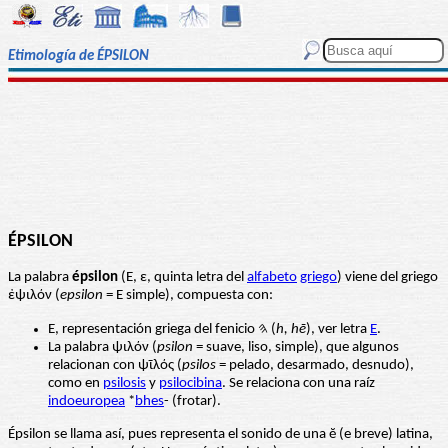
Etimología de ÉPSILON
ÉPSILON
La palabra
épsilon
(Ε, ε, quinta letra del
alfabeto
griego
) viene del griego
ἐψιλόν (
epsilon
= E simple), compuesta con:
Ε, representación griega del fenicio 𐤄‎ (
h, hē
), ver letra
E
.
La palabra ψιλόν (
psilon
= suave, liso, simple), que algunos
relacionan con ψῑλός (
psilos
= pelado, desarmado, desnudo),
como en
psilosis
y
psilocibina
. Se relaciona con una raíz
indoeuropea
*
bhes
- (frotar).
Épsilon se llama así, pues representa el sonido de una ĕ (e breve) latina,