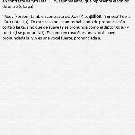
en contraste de ητα (eta, Η, η, séptima letra) que representa el sonido
de una ē (e larga).
Ψιλόν (-psilon) también contrasta ύψιλον (Υ, υ, í
psilon
, "i griega") de la
ἰῶτα (iota, Ι, ι). En este caso no estamos hablando de pronunciación
corta o larga, sino que de suave (Υ se pronuncia como el diptongo iu) y
fuerte (Ι se pronuncia i). Es como en ruso Я, es una vocal suave
pronunciada ia, y А es una vocal fuerte, pronunciada a.