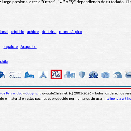
í” y luego presiona la tecla "Entrar", "↲" o "⚲" dependiendo de tu teclado.
ional
críptido
achicar
doctrina
monocárpico
papalote
Acapulco
chile
ca de Privacidad
-
Copyright
www.deChile.net. (c) 2001-2026 - Todos los derechos res
do el material en estas páginas es producido por humanos sin usar
inteligencia artific