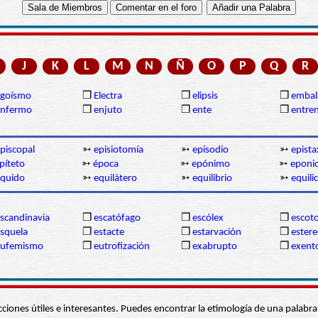
J
K
L
M
N
Ñ
O
P
Q
R
egoísmo
❒
Electra
❒
elipsis
❒
embal
enfermo
❒
enjuto
❒
ente
❒
entre
piscopal
➳
episiotomía
➳
episodio
➳
epista
píteto
➳
época
➳
epónimo
➳
eponi
quido
➳
equilátero
➳
equilibrio
➳
equili
scandinavia
❒
escatófago
❒
escólex
❒
escot
squela
❒
estacte
❒
estarvación
❒
estere
eufemismo
❒
eutrofización
❒
exabrupto
❒
exent
s secciones útiles e interesantes. Puedes encontrar la etimología de una pal