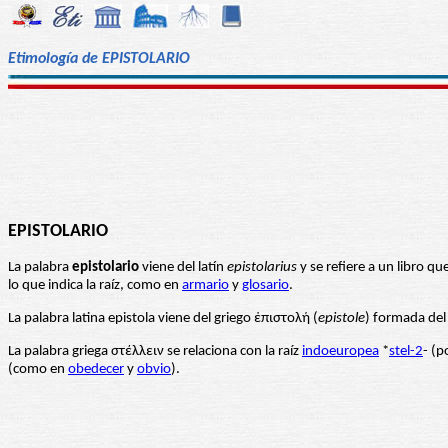
Etimología de EPISTOLARIO
EPISTOLARIO
La palabra
epistolario
viene del latín
epistolarius
y se refiere a un libro q
lo que indica la raíz, como en
armario
y
glosario
.
La palabra latina epistola viene del griego ἐπιστολή (
epistole
) formada del
La palabra griega στέλλειν se relaciona con la raíz
indoeuropea
*
stel-2
- (p
(como en
obedecer
y
obvio
).