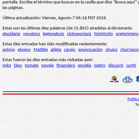
pantalla. Escribe el término que buscas en la casilla que dice “Busca aqu
las páginas.
Última actualización: Viernes, Agosto 7 06:16 PDT 2026
Estas son las últimas diez palabras (de 15.865) añadidas al diccionario:
elucidario
revulsivo
legionelosis
ciclosporiasis
histótrofo
preterintenc
Estas diez entradas han sido modificadas recientemente:
antojo
elusivo
Matilde
atleta
carajo
equivocación
chuico
churrasco
Estas fueron las diez entradas más visitadas ayer:
mito
Dios
tomate
novela
financiero
envidia
metro
discurrir
curtir
Políti
To