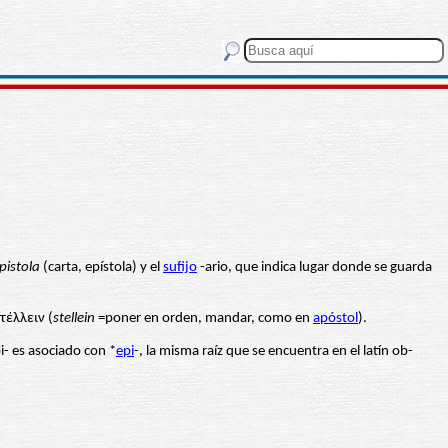
pistola
(carta, epístola) y el
sufijo
-ario, que indica lugar donde se guarda
στέλλειν (
stellein
=poner en orden, mandar, como en
apóstol
).
epi- es asociado con *
epi
-, la misma raíz que se encuentra en el latín ob-