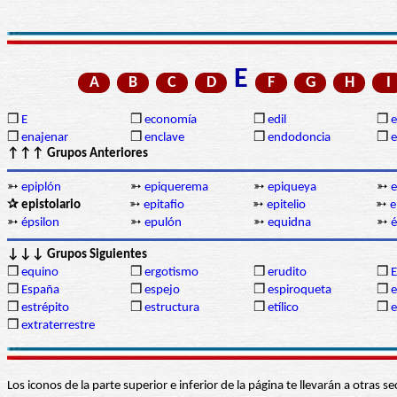
E
A
B
C
D
F
G
H
I
❒
E
❒
economía
❒
edil
❒
❒
enajenar
❒
enclave
❒
endodoncia
❒
↑↑↑ Grupos Anteriores
➳
epiplón
➳
epiquerema
➳
epiqueya
➳
e
✰ epistolario
➳
epitafio
➳
epitelio
➳
e
➳
épsilon
➳
epulón
➳
equidna
➳
é
↓↓↓ Grupos Siguientes
❒
equino
❒
ergotismo
❒
erudito
❒
E
❒
España
❒
espejo
❒
espiroqueta
❒
e
❒
estrépito
❒
estructura
❒
etílico
❒
❒
extraterrestre
Los iconos de la parte superior e inferior de la página te llevarán a otra