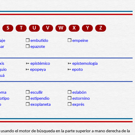
S
T
U
V
W
X
Y
Z
aje
❒
embutido
❒
empeine
nar
❒
epazote
xis
➳
epistémico
➳
epistemología
quio
➳
epopeya
➳
epoto
cuá
oma
❒
escullir
❒
eslabón
otipo
❒
estipendio
❒
estornino
o
❒
exoplaneta
❒
exprés
abra usando el motor de búsqueda en la parte superior a mano derecha de la