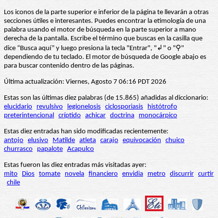
Los iconos de la parte superior e inferior de la página te llevarán a otras
secciones útiles e interesantes. Puedes encontrar la etimología de una
palabra usando el motor de búsqueda en la parte superior a mano
derecha de la pantalla. Escribe el término que buscas en la casilla que
dice “Busca aquí” y luego presiona la tecla "Entrar", "↲" o "⚲"
dependiendo de tu teclado. El motor de búsqueda de Google abajo es
para buscar contenido dentro de las páginas.
Última actualización: Viernes, Agosto 7 06:16 PDT 2026
Estas son las últimas diez palabras (de 15.865) añadidas al diccionario:
elucidario
revulsivo
legionelosis
ciclosporiasis
histótrofo
preterintencional
críptido
achicar
doctrina
monocárpico
Estas diez entradas han sido modificadas recientemente:
antojo
elusivo
Matilde
atleta
carajo
equivocación
chuico
churrasco
papalote
Acapulco
Estas fueron las diez entradas más visitadas ayer:
mito
Dios
tomate
novela
financiero
envidia
metro
discurrir
curtir
chile