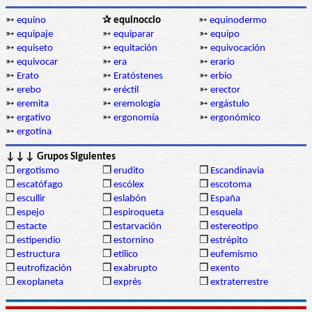
➳
equino
✰ equinoccio
➳
equinodermo
➳
equipaje
➳
equiparar
➳
equipo
➳
equiseto
➳
equitación
➳
equivocación
➳
equivocar
➳
era
➳
erario
➳
Erato
➳
Eratóstenes
➳
erbio
➳
erebo
➳
eréctil
➳
erector
➳
eremita
➳
eremología
➳
ergástulo
➳
ergativo
➳
ergonomía
➳
ergonómico
➳
ergotina
↓↓↓ Grupos Siguientes
❒
ergotismo
❒
erudito
❒
Escandinavia
❒
escatófago
❒
escólex
❒
escotoma
❒
escullir
❒
eslabón
❒
España
❒
espejo
❒
espiroqueta
❒
esquela
❒
estacte
❒
estarvación
❒
estereotipo
❒
estipendio
❒
estornino
❒
estrépito
❒
estructura
❒
etílico
❒
eufemismo
❒
eutrofización
❒
exabrupto
❒
exento
❒
exoplaneta
❒
exprés
❒
extraterrestre