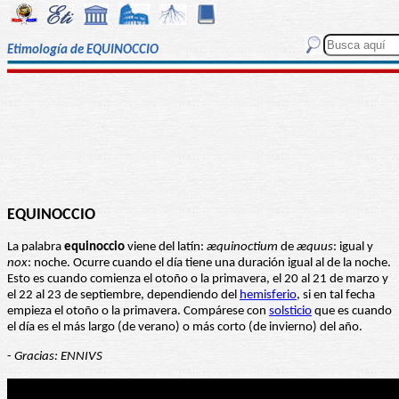
Etimología de EQUINOCCIO
EQUINOCCIO
La palabra
equinoccio
viene del latín:
æquinoctium
de
æquus
: igual y
nox
: noche. Ocurre cuando el día tiene una duración igual al de la noche.
Esto es cuando comienza el otoño o la primavera, el 20 al 21 de marzo y
el 22 al 23 de septiembre, dependiendo del
hemisferio
, si en tal fecha
empieza el otoño o la primavera. Compárese con
solsticio
que es cuando
el día es el más largo (de verano) o más corto (de invierno) del año.
-
Gracias: ENNIVS