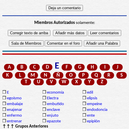
Miembros Autorizados
solamente:
E
A
B
C
D
F
G
H
I
J
K
L
M
N
Ñ
O
P
Q
R
S
T
U
V
W
X
Y
Z
❒
E
❒
economía
❒
edil
❒
egoísmo
❒
Electra
❒
elipsis
❒
embalaje
❒
embutido
❒
empeine
❒
enajenar
❒
enclave
❒
endodoncia
❒
enfermo
❒
enjuto
❒
ente
❒
entrenar
❒
epazote
❒
epiplón
↑↑↑ Grupos Anteriores