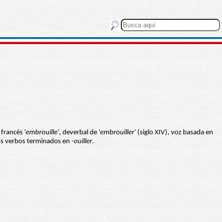
francés '
embrouille'
, deverbal de '
embrouiller'
(siglo XIV), voz basada en
os verbos terminados en -
ouiller
.