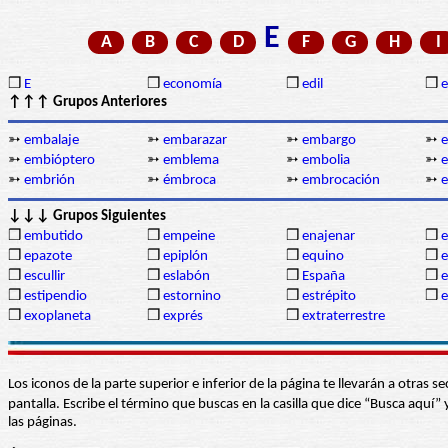
E
A
B
C
D
F
G
H
I
❒
E
❒
economía
❒
edil
❒
↑↑↑ Grupos Anteriores
➳
embalaje
➳
embarazar
➳
embargo
➳
➳
embióptero
➳
emblema
➳
embolia
➳
➳
embrión
➳
émbroca
➳
embrocación
➳
↓↓↓ Grupos Siguientes
❒
embutido
❒
empeine
❒
enajenar
❒
e
❒
epazote
❒
epiplón
❒
equino
❒
e
❒
escullir
❒
eslabón
❒
España
❒
e
❒
estipendio
❒
estornino
❒
estrépito
❒
e
❒
exoplaneta
❒
exprés
❒
extraterrestre
Los iconos de la parte superior e inferior de la página te llevarán a otra
pantalla. Escribe el término que buscas en la casilla que dice “Busca aqu
las páginas.