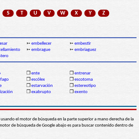
S
T
U
V
W
X
Y
Z
esar
➳
embellecer
➳
embestir
ellamiento
➳
embrague
➳
embriaguez
tero
o
❒
ente
❒
entrenar
ófago
❒
escólex
❒
escotoma
e
❒
estarvación
❒
estereotipo
ización
❒
exabrupto
❒
exento
abra usando el motor de búsqueda en la parte superior a mano derecha de la
 El motor de búsqueda de Google abajo es para buscar contenido dentro de