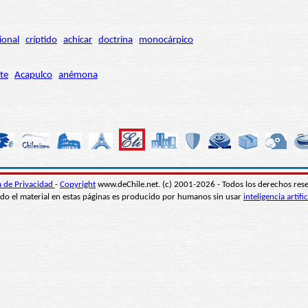
ional
críptido
achicar
doctrina
monocárpico
te
Acapulco
anémona
ca de Privacidad
-
Copyright
www.deChile.net. (c) 2001-2026 - Todos los derechos res
do el material en estas páginas es producido por humanos sin usar
inteligencia artific