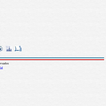
ervados
ial