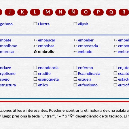
J
K
L
M
N
Ñ
O
P
Q
R
egoísmo
❒
Electra
❒
elipsis
embate
➳
embaucar
➳
embeber
➳
embel
embolismo
➳
embolsar
➳
emboscada
➳
embot
embrocar
✰ embrollo
➳
embudo
➳
embus
nclave
❒
endodoncia
❒
enfermo
❒
enjut
rgotismo
❒
erudito
❒
Escandinavia
❒
escat
spejo
❒
espiroqueta
❒
esquela
❒
estact
structura
❒
etílico
❒
eufemismo
❒
eutrof
s secciones útiles e interesantes. Puedes encontrar la etimología de una pal
í” y luego presiona la tecla "Entrar", "↲" o "⚲" dependiendo de tu teclado.