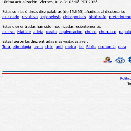
Última actualización: Viernes, Julio 31 05:08 PDT 2026
Estas son las últimas diez palabras (de 15.865) añadidas al diccionario:
elucidario
revulsivo
legionelosis
ciclosporiasis
histótrofo
preterintenc
Estas diez entradas han sido modificadas recientemente:
elusivo
Matilde
atleta
carajo
equivocación
chuico
churrasco
papalo
Estas fueron las diez entradas más visitadas ayer:
Torá
etimología
arma
chile
anti
metro
ico
Biblia
economía
para
Políti
To