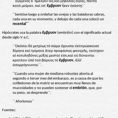
´´ἑζόμενος δ᾽ ἤμελγεν ὄις καὶ μηκάδας αἶγας, πάντα
κατὰ μοῖραν, καὶ ὑπ᾽
ἔμβρυον
ἧκεν ἑκάστῃ´´
´´Sentóse luego a ordeñar las ovejas y las baladoras cabras,
cada una en su momento, y debajo de cada una colocó un
recental´´
Ηipócrates usa la palabra
ἔμβρυον
(embrión) con el significado actual
desde siglo V a.C.
´´Ὁκόσαι δέ μετρίως τό σῶμα ἒχουσαι ἐκτιτρώσκουσι
δίμηνα καί τρίμηνα ἂτερ προφάσιος φανερῆς, ταύτῃσιν
αἱ κοτυληδόνες μύξης μεσταί εἰσι,καί οὐ δύνανται
κρατέειν ὑπό τοῦ βάρεος τό
ἒμβρυον
, ἂλλ'
ἀπορρήγνυνται´´.
´´Cuando una mujer de mediana robustez aborta al
segundo o tercer mes del embarazo, es a causa de que los
cotiledones de la matriz se encuentran muy llenos de
mucosidades y no pueden sostener el
embrión
, que, por
su peso, se desprende´´.
´´ Aforismos´´
Fuentes: