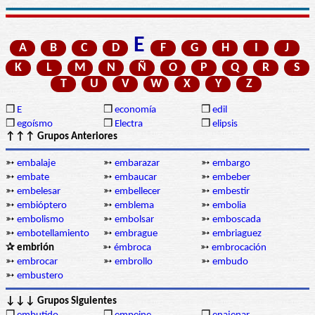
E
A
B
C
D
F
G
H
I
J
K
L
M
N
Ñ
O
P
Q
R
S
T
U
V
W
X
Y
Z
❒
E
❒
economía
❒
edil
❒
egoísmo
❒
Electra
❒
elipsis
↑↑↑ Grupos Anteriores
➳
embalaje
➳
embarazar
➳
embargo
➳
embate
➳
embaucar
➳
embeber
➳
embelesar
➳
embellecer
➳
embestir
➳
embióptero
➳
emblema
➳
embolia
➳
embolismo
➳
embolsar
➳
emboscada
➳
embotellamiento
➳
embrague
➳
embriaguez
✰ embrión
➳
émbroca
➳
embrocación
➳
embrocar
➳
embrollo
➳
embudo
➳
embustero
↓↓↓ Grupos Siguientes