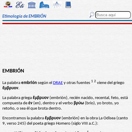
Etimología de EMBRIÓN
EMBRIÓN
1
2
La palabra
embrión
según el
DRAE
y otras fuentes
viene del griego
ἔμβρυον
.
La palabra griega
ἔμβρυον
(embrión), recién nacido, recental, feto, está
compuesta de
ἐν
(en), dentro y el verbo
βρύω
(brio), yo broto, yo
retoño, o sea él que brota dentro.
Encontramos la palabra
ἔμβρυον
(embrión) en la obra La Odisea (canto
9, verso 245) del poeta griego Homero (siglo VIII a.C.):