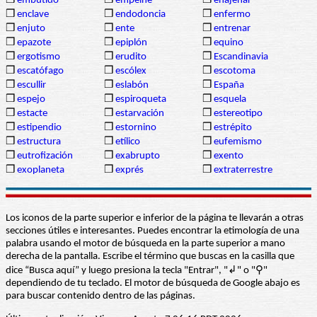
❒
embutido
❒
empeine
❒
enajenar
❒
enclave
❒
endodoncia
❒
enfermo
❒
enjuto
❒
ente
❒
entrenar
❒
epazote
❒
epiplón
❒
equino
❒
ergotismo
❒
erudito
❒
Escandinavia
❒
escatófago
❒
escólex
❒
escotoma
❒
escullir
❒
eslabón
❒
España
❒
espejo
❒
espiroqueta
❒
esquela
❒
estacte
❒
estarvación
❒
estereotipo
❒
estipendio
❒
estornino
❒
estrépito
❒
estructura
❒
etílico
❒
eufemismo
❒
eutrofización
❒
exabrupto
❒
exento
❒
exoplaneta
❒
exprés
❒
extraterrestre
Los iconos de la parte superior e inferior de la página te llevarán a otras
secciones útiles e interesantes. Puedes encontrar la etimología de una
palabra usando el motor de búsqueda en la parte superior a mano
derecha de la pantalla. Escribe el término que buscas en la casilla que
dice “Busca aquí” y luego presiona la tecla "Entrar", "↲" o "⚲"
dependiendo de tu teclado. El motor de búsqueda de Google abajo es
para buscar contenido dentro de las páginas.