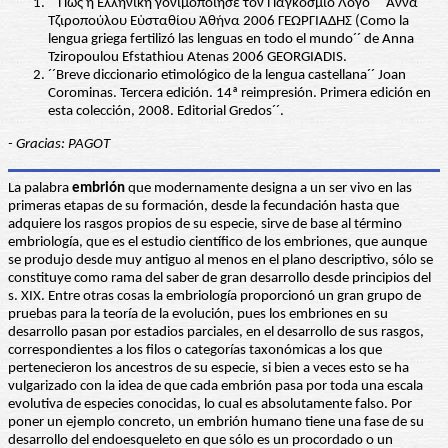
´´Πῶς ἡ Ἑλληνική γονιμοποίησε τόν Παγκόσμιο Λόγο ´´ Ἂννα
Τζιροπούλου Εὐσταθίου Ἀθήνα 2006 ΓΕΩΡΓΙΑΔΗΣ (Como la
lengua griega fertilizó las lenguas en todo el mundo´´ de Anna
Tziropoulou Efstathiou Atenas 2006 GEORGIADIS.
´´Breve diccionario etimológico de la lengua castellana´´ Joan
Corominas. Tercera edición. 14ª reimpresión. Primera edición en
esta colección, 2008. Editorial Gredos´´.
- Gracias: PAGOT
La palabra
embrión
que modernamente designa a un ser vivo en las
primeras etapas de su formación, desde la fecundación hasta que
adquiere los rasgos propios de su especie, sirve de base al término
embriología, que es el estudio científico de los embriones, que aunque
se produjo desde muy antiguo al menos en el plano descriptivo, sólo se
constituye como rama del saber de gran desarrollo desde principios del
s. XIX. Entre otras cosas la embriología proporcionó un gran grupo de
pruebas para la teoría de la evolución, pues los embriones en su
desarrollo pasan por estadios parciales, en el desarrollo de sus rasgos,
correspondientes a los filos o categorías taxonómicas a los que
pertenecieron los ancestros de su especie, si bien a veces esto se ha
vulgarizado con la idea de que cada embrión pasa por toda una escala
evolutiva de especies conocidas, lo cual es absolutamente falso. Por
poner un ejemplo concreto, un embrión humano tiene una fase de su
desarrollo del endoesqueleto en que sólo es un procordado o un