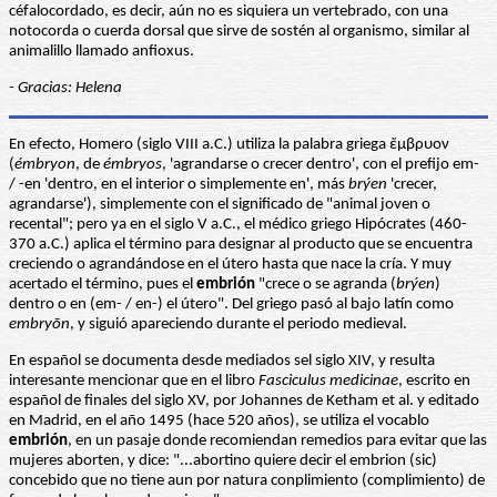
céfalocordado, es decir, aún no es siquiera un vertebrado, con una
notocorda o cuerda dorsal que sirve de sostén al organismo, similar al
animalillo llamado anfioxus.
- Gracias: Helena
En efecto, Homero (siglo VIII a.C.) utiliza la palabra griega ἔμβρυον
(
émbryon
, de
émbryos
, 'agrandarse o crecer dentro', con el prefijo em-
/ -en 'dentro, en el interior o simplemente en', más
brýen
'crecer,
agrandarse'), simplemente con el significado de "animal joven o
recental"; pero ya en el siglo V a.C., el médico griego Hipócrates (460-
370 a.C.) aplica el término para designar al producto que se encuentra
creciendo o agrandándose en el útero hasta que nace la cría. Y muy
acertado el término, pues el
embrión
"crece o se agranda (
brýen
)
dentro o en (em- / en-) el útero". Del griego pasó al bajo latín como
embryōn
, y siguió apareciendo durante el periodo medieval.
En español se documenta desde mediados sel siglo XIV, y resulta
interesante mencionar que en el libro
Fasciculus medicinae
, escrito en
español de finales del siglo XV, por Johannes de Ketham et al. y editado
en Madrid, en el año 1495 (hace 520 años), se utiliza el vocablo
embrión
, en un pasaje donde recomiendan remedios para evitar que las
mujeres aborten, y dice: "...abortino quiere decir el embrion (sic)
concebido que no tiene aun por natura conplimiento (complimiento) de