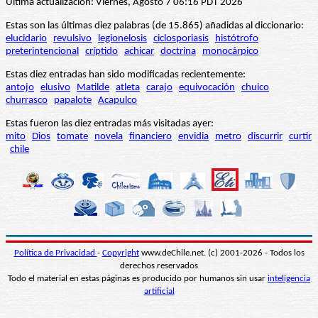
Última actualización: Viernes, Agosto 7 06:16 PDT 2026
Estas son las últimas diez palabras (de 15.865) añadidas al diccionario:
elucidario
revulsivo
legionelosis
ciclosporiasis
histótrofo
preterintencional
críptido
achicar
doctrina
monocárpico
Estas diez entradas han sido modificadas recientemente:
antojo
elusivo
Matilde
atleta
carajo
equivocación
chuico
churrasco
papalote
Acapulco
Estas fueron las diez entradas más visitadas ayer:
mito
Dios
tomate
novela
financiero
envidia
metro
discurrir
curtir
chile
Política de Privacidad
-
Copyright
www.deChile.net. (c) 2001-2026 - Todos los
derechos reservados
Todo el material en estas páginas es producido por humanos sin usar
inteligencia
artificial