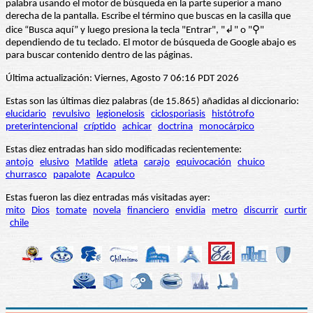
palabra usando el motor de búsqueda en la parte superior a mano
derecha de la pantalla. Escribe el término que buscas en la casilla que
dice “Busca aquí” y luego presiona la tecla "Entrar", "↲" o "⚲"
dependiendo de tu teclado. El motor de búsqueda de Google abajo es
para buscar contenido dentro de las páginas.
Última actualización: Viernes, Agosto 7 06:16 PDT 2026
Estas son las últimas diez palabras (de 15.865) añadidas al diccionario:
elucidario
revulsivo
legionelosis
ciclosporiasis
histótrofo
preterintencional
críptido
achicar
doctrina
monocárpico
Estas diez entradas han sido modificadas recientemente:
antojo
elusivo
Matilde
atleta
carajo
equivocación
chuico
churrasco
papalote
Acapulco
Estas fueron las diez entradas más visitadas ayer:
mito
Dios
tomate
novela
financiero
envidia
metro
discurrir
curtir
chile