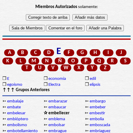
Miembros Autorizados
solamente:
E
A
B
C
D
F
G
H
I
J
K
L
M
N
Ñ
O
P
Q
R
S
T
U
V
W
X
Y
Z
❒
E
❒
economía
❒
edil
❒
egoísmo
❒
Electra
❒
elipsis
↑↑↑ Grupos Anteriores
➳
embalaje
➳
embarazar
➳
embargo
➳
embate
➳
embaucar
➳
embeber
➳
embelesar
✰ embellecer
➳
embestir
➳
embióptero
➳
emblema
➳
embolia
➳
embolismo
➳
embolsar
➳
emboscada
➳
embotellamiento
➳
embrague
➳
embriaguez