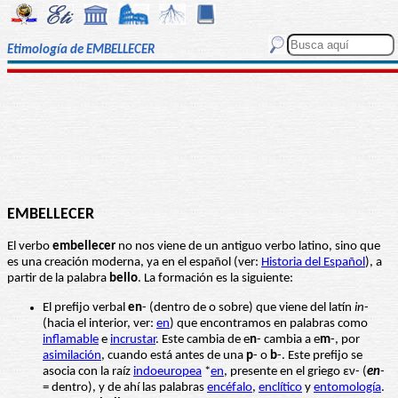
Etimología de EMBELLECER
EMBELLECER
El verbo
embellecer
no nos viene de un antiguo verbo latino, sino que
es una creación moderna, ya en el español (ver:
Historia del Español
), a
partir de la palabra
bello
. La formación es la siguiente:
El prefijo verbal
en
- (dentro de o sobre) que viene del latín
in
-
(hacia el interior, ver:
en
) que encontramos en palabras como
inflamable
e
incrustar
. Este cambia de e
n
- cambia a e
m
-, por
asimilación
, cuando está antes de una
p
- o
b
-. Este prefijo se
asocia con la raíz
indoeuropea
*
en
, presente en el griego εν- (
en
-
= dentro), y de ahí las palabras
encéfalo
,
enclítico
y
entomología
.