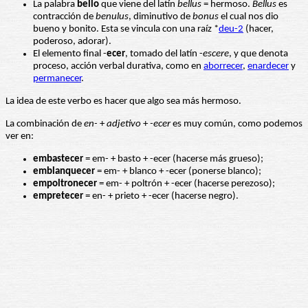
La palabra
bello
que viene del latín
bellus
= hermoso.
Bellus
es
contracción de
benulus
, diminutivo de
bonus
el cual nos dio
bueno y bonito. Esta se vincula con una raíz *
deu-2
(hacer,
poderoso, adorar).
El elemento final -
ecer
, tomado del latín -
escere
, y que denota
proceso, acción verbal durativa, como en
aborrecer
,
enardecer
y
permanecer
.
La idea de este verbo es hacer que algo sea más hermoso.
La combinación de
en-
+
adjetivo
+
-ecer
es muy común, como podemos
ver en:
embastecer
= em- + basto + -ecer (hacerse más grueso);
emblanquecer
= em- + blanco + -ecer (ponerse blanco);
empoltronecer
= em- + poltrón + -ecer (hacerse perezoso);
empretecer
= en- + prieto + -ecer (hacerse negro).