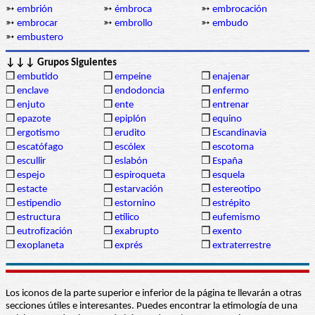
➳
embrión
➳
émbroca
➳
embrocación
➳
embrocar
➳
embrollo
➳
embudo
➳
embustero
↓↓↓ Grupos Siguientes
❒
embutido
❒
empeine
❒
enajenar
❒
enclave
❒
endodoncia
❒
enfermo
❒
enjuto
❒
ente
❒
entrenar
❒
epazote
❒
epiplón
❒
equino
❒
ergotismo
❒
erudito
❒
Escandinavia
❒
escatófago
❒
escólex
❒
escotoma
❒
escullir
❒
eslabón
❒
España
❒
espejo
❒
espiroqueta
❒
esquela
❒
estacte
❒
estarvación
❒
estereotipo
❒
estipendio
❒
estornino
❒
estrépito
❒
estructura
❒
etílico
❒
eufemismo
❒
eutrofización
❒
exabrupto
❒
exento
❒
exoplaneta
❒
exprés
❒
extraterrestre
Los iconos de la parte superior e inferior de la página te llevarán a otras
secciones útiles e interesantes. Puedes encontrar la etimología de una