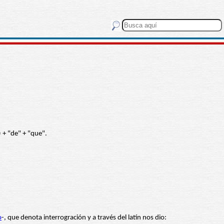
 + "de" + "que".
o
-, que denota interrogración y a través del latín nos dio: