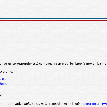
uando no corresponde) está compuesta con el sufijo -ismo (como en leísmo)
o prefijo:
leitar
.
hesa
.
o).
 del interrogativo
quis
,
quae
,
quid
. Estos vienen de la raíz
indoeuropea
*
kw