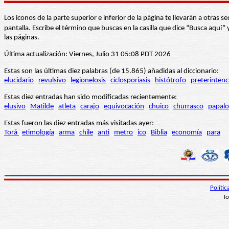
Los iconos de la parte superior e inferior de la página te llevarán a otra
pantalla. Escribe el término que buscas en la casilla que dice “Busca aqu
las páginas.
Última actualización: Viernes, Julio 31 05:08 PDT 2026
Estas son las últimas diez palabras (de 15.865) añadidas al diccionario:
elucidario
revulsivo
legionelosis
ciclosporiasis
histótrofo
preterintenc
Estas diez entradas han sido modificadas recientemente:
elusivo
Matilde
atleta
carajo
equivocación
chuico
churrasco
papalo
Estas fueron las diez entradas más visitadas ayer:
Torá
etimología
arma
chile
anti
metro
ico
Biblia
economía
para
Políti
To