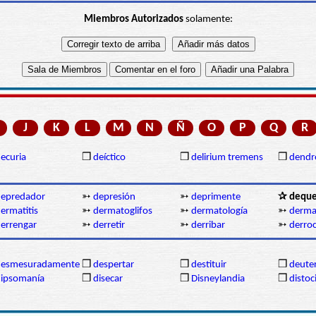
Miembros Autorizados
solamente:
J
K
L
M
N
Ñ
O
P
Q
R
ecuria
❒
deíctico
❒
delirium tremens
❒
dendr
depredador
➳
depresión
➳
deprimente
✰ dequ
ermatitis
➳
dermatoglifos
➳
dermatología
➳
derm
errengar
➳
derretir
➳
derribar
➳
derro
desmesuradamente
❒
despertar
❒
destituir
❒
deute
ipsomanía
❒
disecar
❒
Disneylandia
❒
distoc