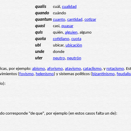
qualis
cuál,
cualidad
quando
cuándo
quantum
cuanto
,
cantidad
,
cotizar
quasi
casi,
quasar
quis
quién,
alguien
, alguno
quota
cotidiano
,
cuota
ubi
ubicar,
ubicación
unde
donde
uter
neutro
,
neutrón
ficas, por ejemplo:
abismo
,
aforismo
,
atavismo
,
cataclismo
, y
rotacismo
. Es
vimientos (
fovismo
,
helenismo
) y sistemas políticos (
bizantinismo
,
feudali
do):
ndo corresponde "de que", por ejemplo (en estos casos falta un de):