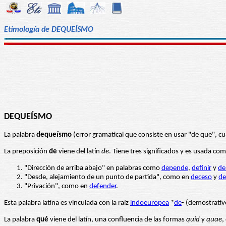
Etimología de DEQUEÍSMO
DEQUEÍSMO
La palabra
dequeísmo
(error gramatical que consiste en usar "de que", c
La preposición
de
viene del latín
de
. Tiene tres significados y es usada com
"Dirección de arriba abajo" en palabras como
depende
,
definir
y
de
"Desde, alejamiento de un punto de partida", como en
deceso
y
de
"Privación", como en
defender
.
Esta palabra latina es vinculada con la raíz
indoeuropea
*
de
- (demostrativ
La palabra
qué
viene del latín, una confluencia de las formas
quid
y
quae
,