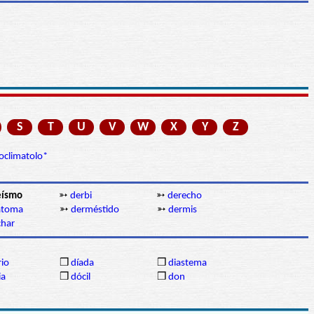
S
T
U
V
W
X
Y
Z
oclimatolo*
eísmo
➳
derbi
➳
derecho
atoma
➳
derméstido
➳
dermis
char
rio
❒
díada
❒
diastema
ia
❒
dócil
❒
don