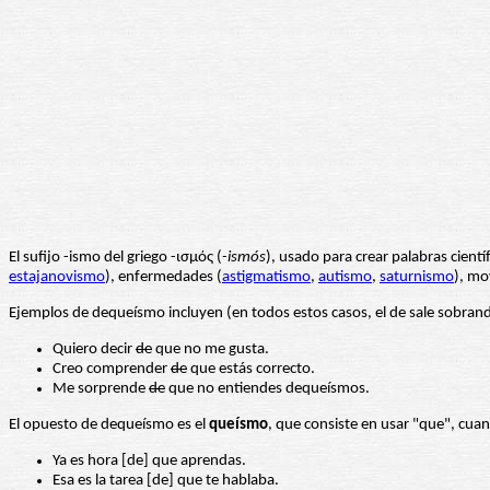
El sufijo -ismo del griego -ισμός (
-ismós
), usado para crear palabras cientí
estajanovismo
), enfermedades (
astigmatismo
,
autismo
,
saturnismo
), mo
Ejemplos de dequeísmo incluyen (en todos estos casos, el de sale sobran
Quiero decir
de
que no me gusta.
Creo comprender
de
que estás correcto.
Me sorprende
de
que no entiendes dequeísmos.
El opuesto de dequeísmo es el
queísmo
, que consiste en usar "que", cua
Ya es hora [de] que aprendas.
Esa es la tarea [de] que te hablaba.