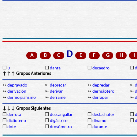
D
A
B
C
E
F
G
H
I
❒
D
❒
danta
❒
decaedro
❒
d
↑↑↑ Grupos Anteriores
➳
depravado
➳
deprecar
➳
depreciar
➳
➳
derivación
➳
derivar
➳
dermáptero
➳
d
➳
dermografismo
➳
derrame
➳
derrapar
➳
d
↓↓↓ Grupos Siguientes
❒
derrota
❒
descangallar
❒
desfachatez
❒
❒
dictioteno
❒
digástrico
❒
dínamo
❒
d
❒
dote
❒
drosómetro
❒
durante