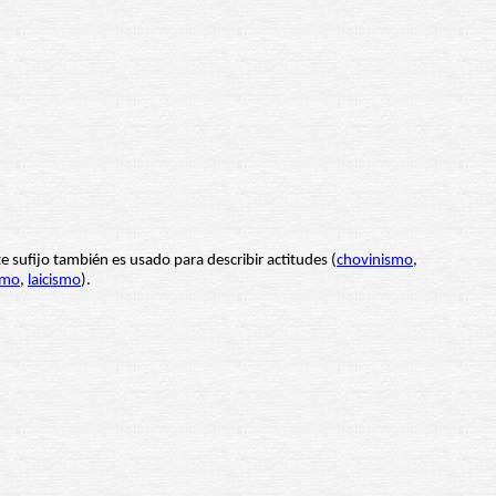
te sufijo también es usado para describir actitudes (
chovinismo
,
smo
,
laicismo
).