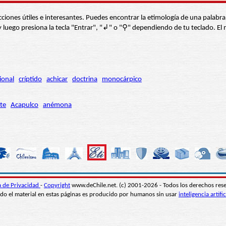
s secciones útiles e interesantes. Puedes encontrar la etimología de una pal
í” y luego presiona la tecla "Entrar", "↲" o "⚲" dependiendo de tu teclado.
ional
críptido
achicar
doctrina
monocárpico
te
Acapulco
anémona
ca de Privacidad
-
Copyright
www.deChile.net. (c) 2001-2026 - Todos los derechos res
do el material en estas páginas es producido por humanos sin usar
inteligencia artific