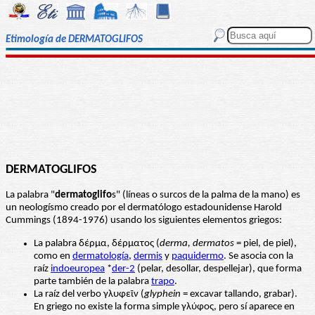
Etimología de DERMATOGLIFOS
DERMATOGLIFOS
La palabra "
dermatoglifo
s" (líneas o surcos de la palma de la mano) es
un neologísmo creado por el dermatólogo estadounidense Harold
Cummings (1894-1976) usando los siguientes elementos griegos:
La palabra δέρμα, δέρματος (
derma, dermatos
= piel, de piel),
como en
dermatología
,
dermis
y
paquidermo
. Se asocia con la
raíz
indoeuropea
*
der-2
(pelar, desollar, despellejar), que forma
parte también de la palabra
trapo
.
La raíz del verbo γλυφεῖν (
glyphein
= excavar tallando, grabar).
En griego no existe la forma simple γλύφος, pero sí aparece en