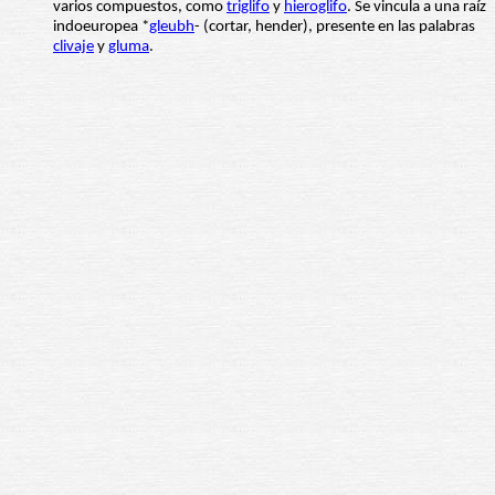
varios compuestos, como
triglifo
y
hieroglifo
. Se vincula a una raíz
indoeuropea *
gleubh
- (cortar, hender), presente en las palabras
clivaje
y
gluma
.