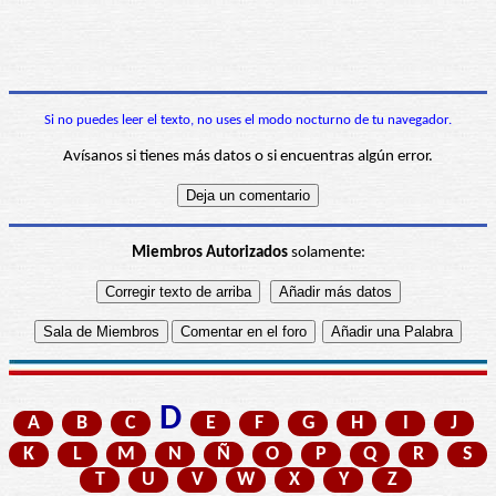
Si no puedes leer el texto, no uses el modo nocturno de tu navegador.
Avísanos si tienes más datos o si encuentras algún error.
Miembros Autorizados
solamente:
D
A
B
C
E
F
G
H
I
J
K
L
M
N
Ñ
O
P
Q
R
S
T
U
V
W
X
Y
Z