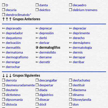
❒
D
❒
danta
❒
decaedro
❒
decuria
❒
deíctico
❒
delirium tremens
❒
dendroclimatolo*
↑↑↑ Grupos Anteriores
➳
depravado
➳
deprecar
➳
depreciar
➳
depredador
➳
depresión
➳
deprimente
➳
dequeísmo
➳
derbi
➳
derecho
➳
derivación
➳
derivar
➳
dermáptero
➳
dermatitis
✰ dermatoglifos
➳
dermatología
➳
dermatoma
➳
derméstido
➳
dermis
➳
dermografismo
➳
derrame
➳
derrapar
➳
derrengar
➳
derretir
➳
derribar
➳
derrochar
↓↓↓ Grupos Siguientes
❒
derrota
❒
descangallar
❒
desfachatez
❒
desmesuradamente
❒
despertar
❒
destituir
❒
deuterio
❒
díada
❒
diastema
❒
dictioteno
❒
digástrico
❒
dínamo
❒
dipsomanía
❒
disecar
❒
Disneylandia
❒
distocia
❒
dócil
❒
don