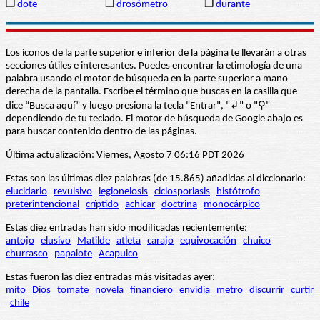
❒
dote
❒
drosómetro
❒
durante
Los iconos de la parte superior e inferior de la página te llevarán a otras
secciones útiles e interesantes. Puedes encontrar la etimología de una
palabra usando el motor de búsqueda en la parte superior a mano
derecha de la pantalla. Escribe el término que buscas en la casilla que
dice “Busca aquí” y luego presiona la tecla "Entrar", "↲" o "⚲"
dependiendo de tu teclado. El motor de búsqueda de Google abajo es
para buscar contenido dentro de las páginas.
Última actualización: Viernes, Agosto 7 06:16 PDT 2026
Estas son las últimas diez palabras (de 15.865) añadidas al diccionario:
elucidario
revulsivo
legionelosis
ciclosporiasis
histótrofo
preterintencional
críptido
achicar
doctrina
monocárpico
Estas diez entradas han sido modificadas recientemente:
antojo
elusivo
Matilde
atleta
carajo
equivocación
chuico
churrasco
papalote
Acapulco
Estas fueron las diez entradas más visitadas ayer:
mito
Dios
tomate
novela
financiero
envidia
metro
discurrir
curtir
chile