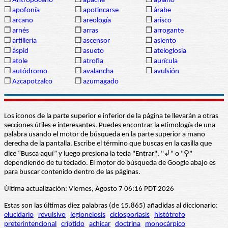
❒
Antropoceno
❒
apache
❒
apiario
❒
apofonía
❒
apotincarse
❒
árabe
❒
arcano
❒
areología
❒
arisco
❒
arnés
❒
arras
❒
arrogante
❒
artillería
❒
ascensor
❒
asiento
❒
áspid
❒
asueto
❒
ateloglosia
❒
atole
❒
atrofia
❒
aurícula
❒
autódromo
❒
avalancha
❒
avulsión
❒
Azcapotzalco
❒
azumagado
Los iconos de la parte superior e inferior de la página te llevarán a otras
secciones útiles e interesantes. Puedes encontrar la etimología de una
palabra usando el motor de búsqueda en la parte superior a mano
derecha de la pantalla. Escribe el término que buscas en la casilla que
dice “Busca aquí” y luego presiona la tecla "Entrar", "↲" o "⚲"
dependiendo de tu teclado. El motor de búsqueda de Google abajo es
para buscar contenido dentro de las páginas.
Última actualización: Viernes, Agosto 7 06:16 PDT 2026
Estas son las últimas diez palabras (de 15.865) añadidas al diccionario:
elucidario
revulsivo
legionelosis
ciclosporiasis
histótrofo
preterintencional
críptido
achicar
doctrina
monocárpico