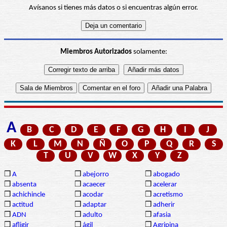
Avísanos si tienes más datos o si encuentras algún error.
Miembros Autorizados
solamente:
A
B
C
D
E
F
G
H
I
J
K
L
M
N
Ñ
O
P
Q
R
S
T
U
V
W
X
Y
Z
❒
A
❒
abejorro
❒
abogado
❒
absenta
❒
acaecer
❒
acelerar
❒
achichincle
❒
acodar
❒
acretismo
❒
actitud
❒
adaptar
❒
adherir
❒
ADN
❒
adulto
❒
afasia
❒
afligir
❒
ágil
❒
Agripina