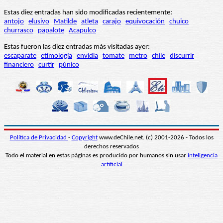
Estas diez entradas han sido modificadas recientemente:
antojo
elusivo
Matilde
atleta
carajo
equivocación
chuico
churrasco
papalote
Acapulco
Estas fueron las diez entradas más visitadas ayer:
escaparate
etimología
envidia
tomate
metro
chile
discurrir
financiero
curtir
púnico
Política de Privacidad
-
Copyright
www.deChile.net. (c) 2001-2026 - Todos los
derechos reservados
Todo el material en estas páginas es producido por humanos sin usar
inteligencia
artificial