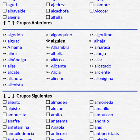
❒
agutí
❒
ajedrez
❒
alambre
❒
albayalde
❒
alcachofa
❒
Alcocer
❒
alegría
❒
alfalfa
↑↑↑ Grupos Anteriores
➳
algodón
➳
algonquino
➳
algoritmo
➳
alguacil
✰ alguien
➳
alhaja
➳
Alhama
➳
Alhambra
➳
alharaca
➳
alhelí
➳
alheña
➳
alhoja
➳
alhóndiga
➳
aliáceo
➳
aliar
➳
alias
➳
Alicante
➳
alicatado
➳
alicate
➳
Alicia
➳
aliciente
➳
alícuota
➳
alienar
➳
alienígena
➳
alienista
↓↓↓ Grupos Siguientes
❒
aliento
❒
almadén
❒
almoneda
❒
alpiste
❒
aluche
❒
amarillo
❒
ambuesta
❒
amito
❒
ampuloso
❒
anafre
❒
anatema
❒
andrajo
❒
anfetamina
❒
Angola
❒
anís
❒
anquilodoncia
❒
anticresis
❒
antiperístasis