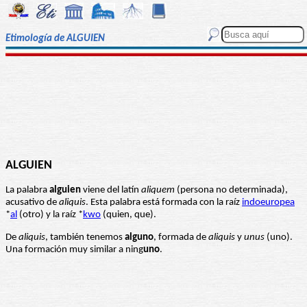
Etimología de ALGUIEN
ALGUIEN
La palabra
alguien
viene del latín
aliquem
(persona no determinada),
acusativo de
aliquis
. Esta palabra está formada con la raíz
indoeuropea
*
al
(otro) y la raíz *
kwo
(quien, que).
De
aliquis
, también tenemos
alguno
, formada de
aliquis
y
unus
(uno).
Una formación muy similar a ning
uno
.