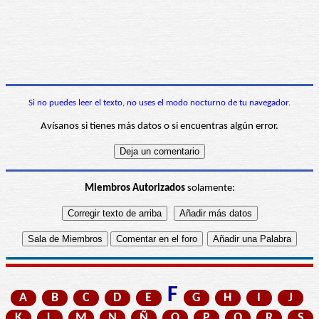
Si no puedes leer el texto, no uses el modo nocturno de tu navegador.
Avísanos si tienes más datos o si encuentras algún error.
Miembros Autorizados
solamente:
F
A
B
C
D
E
G
H
I
J
K
L
M
N
Ñ
O
P
Q
R
S