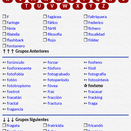
T
U
V
W
X
Y
Z
❒
F
❒
fagácea
❒
faltriquera
❒
faringe
❒
fático
❒
Federico
❒
fénix
❒
fértil
❒
fichero
❒
filatelia
❒
filosofía
❒
fiscalidad
❒
flashback
❒
flojo
❒
fólder
❒
fontanero
↑↑↑ Grupos Anteriores
➳
forúnculo
➳
forzar
➳
fosfeno
➳
fosforescente
➳
fósforo
➳
fósil
➳
fotofobia
➳
fotograbado
➳
fotografía
➳
fotón
➳
fotoperíodo
➳
fotosíntesis
➳
fototropismo
➳
fóvea
✰ fovismo
➳
foxtrot
➳
frac
➳
fracasar
➳
fracatán
➳
fracción
➳
fracking
➳
fractal
➳
fractura
➳
fraga
➳
fragancia
↓↓↓ Grupos Siguientes
❒
fragata
❒
fratricida
❒
fricandó