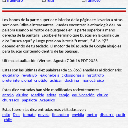
❒
frugívoro
❒
fular
❒
fungoso
Los iconos de la parte superior e inferior de la página te llevarán a otras
secciones útiles e interesantes. Puedes encontrar la etimología de una
palabra usando el motor de búsqueda en la parte superior a mano
derecha de la pantalla. Escribe el término que buscas en la casilla que
dice “Busca aquí” y luego presiona la tecla "Entrar", "↲" o "⚲"
dependiendo de tu teclado. El motor de búsqueda de Google abajo es
para buscar contenido dentro de las páginas.
Última actualización: Viernes, Agosto 7 06:16 PDT 2026
Estas son las últimas diez palabras (de 15.865) añadidas al diccionario:
elucidario
revulsivo
legionelosis
ciclosporiasis
histótrofo
preterintencional
críptido
achicar
doctrina
monocárpico
Estas diez entradas han sido modificadas recientemente:
antojo
elusivo
Matilde
atleta
carajo
equivocación
chuico
churrasco
papalote
Acapulco
Estas fueron las diez entradas más visitadas ayer:
mito
Dios
tomate
novela
financiero
envidia
metro
discurrir
curtir
chile