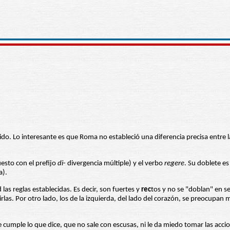
rígido. Lo interesante es que Roma no estableció una diferencia precisa entre 
esto con el prefijo
di
- divergencia múltiple) y el verbo
regere
. Su doblete es
a).
d las reglas establecidas. Es decir, son fuertes y
rec
tos y no se "doblan" en se
tirlas. Por otro lado, los de la izquierda, del lado del corazón, se preocup
umple lo que dice, que no sale con escusas, ni le da miedo tomar las accio