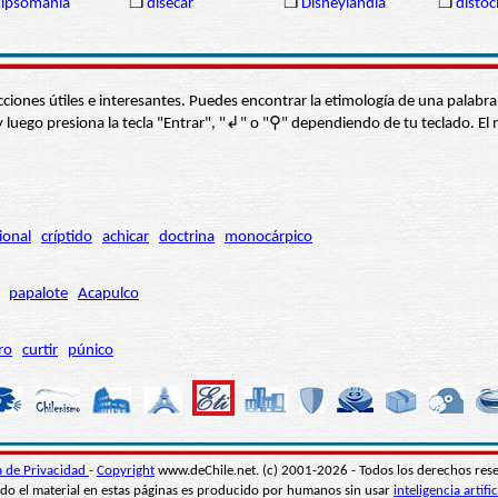
ipsomanía
❒
disecar
❒
Disneylandia
❒
distoc
s secciones útiles e interesantes. Puedes encontrar la etimología de una pal
í” y luego presiona la tecla "Entrar", "↲" o "⚲" dependiendo de tu teclado.
ional
críptido
achicar
doctrina
monocárpico
papalote
Acapulco
ro
curtir
púnico
ca de Privacidad
-
Copyright
www.deChile.net. (c) 2001-2026 - Todos los derechos res
do el material en estas páginas es producido por humanos sin usar
inteligencia artific