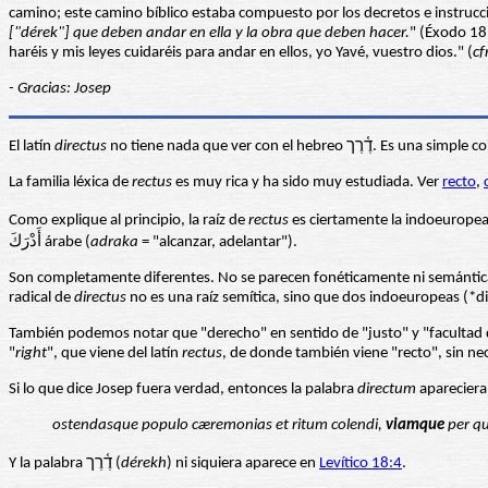
camino; este camino bíblico estaba compuesto por los decretos e instrucc
["dérek"] que deben andar en ella y la obra que deben hacer.
" (Éxodo 18
haréis y mis leyes cuidaréis para andar en ellos, yo Yavé, vuestro dios." (
cf
- Gracias: Josep
El latín
directus
no tiene nada que ver con el hebreo דֶ֫רֶך. 
La familia léxica de
rectus
es muy rica y ha sido muy estudiada. Ver
recto
,
Como explique al principio, la raíz de
rectus
أَدْرَكَ árabe (
adraka
= "alcanzar, adelantar").
Son completamente diferentes. No se parecen fonéticamente ni semántic
radical de
directus
no es una raíz semítica, sino que dos indoeuropeas (*dis
También podemos notar que "derecho" en sentido de "justo" y "facultad de 
"
right
", que viene del latín
rectus
, de donde también viene "recto", sin nec
Si lo que dice Josep fuera verdad, entonces la palabra
directum
apareciera 
ostendasque populo cæremonias et ritum colendi,
viamque
per qu
Y la palabra דֶ֫רֶך (
dérekh
) ni siquiera aparece en
Levítico 18:4
.