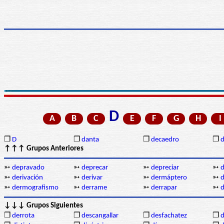
D
A
B
C
E
F
G
H
I
❒
D
❒
danta
❒
decaedro
❒
d
↑↑↑ Grupos Anteriores
➳
depravado
➳
deprecar
➳
depreciar
➳
➳
derivación
➳
derivar
➳
dermáptero
➳
d
➳
dermografismo
➳
derrame
➳
derrapar
➳
d
↓↓↓ Grupos Siguientes
❒
derrota
❒
descangallar
❒
desfachatez
❒