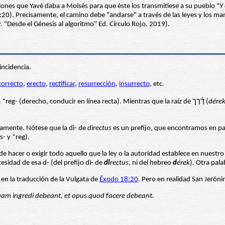
iones que Yavé daba a Moisés para que éste los transmitiese a su pueblo "
Y
:20). Precisamente, el camino debe "andarse" a través de las leyes y los m
r.
"Desde el Génesis al algoritmo" Ed. Círculo Rojo. 2019).
Es una simple coincidencia.
correcto
,
erecto
,
rectificar
,
resurrección
,
insurrecto
, etc.
es ciertamente la indoeuropea *reg- (derecho, conducir en línea recta). Mientras que la raíz de דֶ֫רֶך (
dére
amente. Nótese que la di- de
directus
es un prefijo, que encontramos en p
- y *reg).
hacer o exigir todo aquello que la ley o la autoridad establece en nuestro 
esidad de esa d- (del prefijo di- de
di
rectus
, ni del hebreo
d
érek
). Otra pal
en la traducción de la Vulgata de
Éxodo 18:20
. Pero en realidad San Jerón
am ingredi debeant, et opus quod facere debeant.