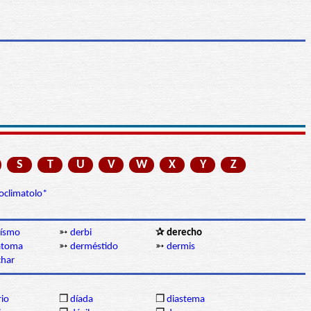
S
T
U
V
W
X
Y
Z
oclimatolo*
ísmo
➳
derbi
✰ derecho
atoma
➳
derméstido
➳
dermis
char
rio
❒
díada
❒
diastema