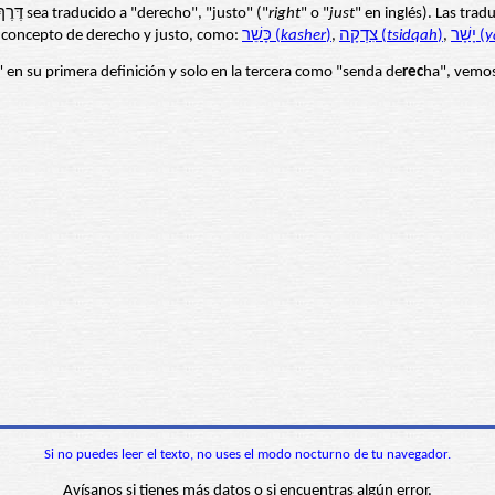
, no veo ningún caso en la Biblia donde דֶּרֶךְ sea traducido a "derecho", "justo" ("
right
" o "
just
" en inglés). Las trad
 al concepto de derecho y justo, como:
כָּשֵׁר (
kasher
)
,
צִדְקָה (
tsidqah
)
,
יָשָׁר (
y
" en su primera definición y solo en la tercera como "senda de
rec
ha", vemos 
Si no puedes leer el texto, no uses el modo nocturno de tu navegador.
Avísanos si tienes más datos o si encuentras algún error.