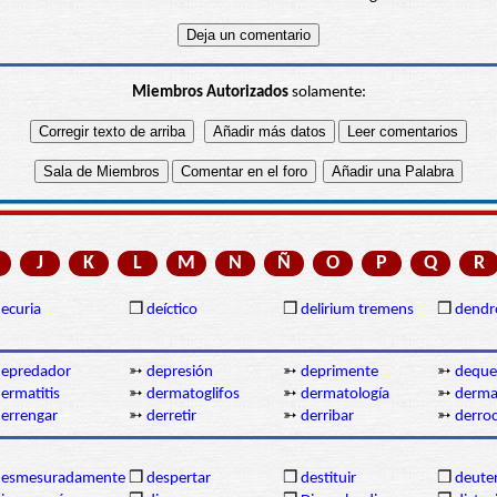
Miembros Autorizados
solamente:
J
K
L
M
N
Ñ
O
P
Q
R
ecuria
❒
deíctico
❒
delirium tremens
❒
dendr
depredador
➳
depresión
➳
deprimente
➳
deque
ermatitis
➳
dermatoglifos
➳
dermatología
➳
derm
errengar
➳
derretir
➳
derribar
➳
derro
desmesuradamente
❒
despertar
❒
destituir
❒
deute