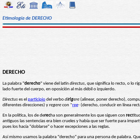
Etimología de DERECHO
DERECHO
La palabra "
derecho
" viene del latín
directus
, que significa lo recto, o lo 
lado fuerte del cuerpo, en oposición al más débil o izquierdo.
Directus
es el
participio
del verbo
di
rig
ere
(alinear, poner derecho), compu
diferentes direcciones) y
regere
con *
reg
- (derecho, conducir en línea rect
En la política, los de de
rec
ha son generalmente los que siguen con
rec
titu
antiguos las sentencias era bien crueles y había que ser fuerte para impar
pues los hacía "doblarse" o hacer excepciones a las reglas.
Así mismo usamos la palabra "derecho" para una persona de palabra. Que c