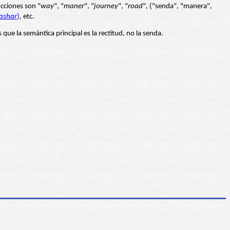
ucciones son "
way
", "
maner
", "
journey
", "
road
", ("senda", "manera",
ashar
)
, etc.
que la semántica principal es la rectitud, no la senda.