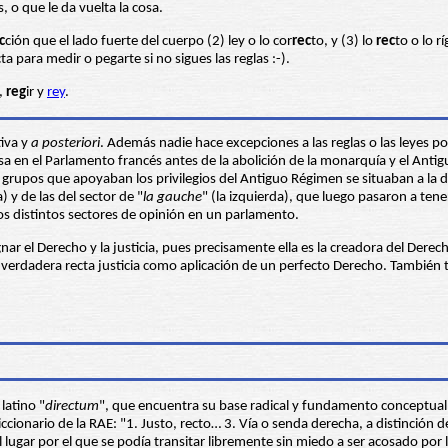
 o que le da vuelta la cosa.
c
ción que el lado fuerte del cuerpo (2) ley o lo cor
rec
to, y (3) lo
rec
to o lo r
a para medir o pegarte si no sigues las reglas :-).
,
reg
ir y
rey
.
tiva y
a posteriori
. Además nadie hace excepciones a las reglas o las leyes por
en el Parlamento francés antes de la abolición de la monarquía y el Antig
upos que apoyaban los privilegios del Antiguo Régimen se situaban a la derech
) y de las del sector de "
la gauche
" (la izquierda), que luego pasaron a tene
los distintos sectores de opinión en un parlamento.
nar el Derecho y la justicia, pues precisamente ella es la creadora del Derec
a verdadera recta justicia como aplicación de un perfecto Derecho. También
latino "
directum
iccionario de la RAE: "1. Justo, recto… 3. Vía o senda derecha, a distinción 
l lugar por el que se podía transitar libremente sin miedo a ser acosado por