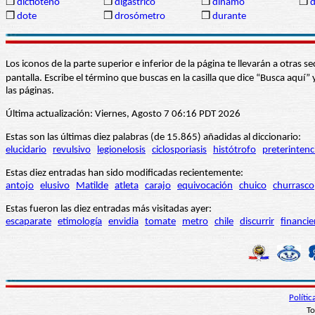
❒
dictioteno
❒
digástrico
❒
dínamo
❒
d
❒
dote
❒
drosómetro
❒
durante
Los iconos de la parte superior e inferior de la página te llevarán a otra
pantalla. Escribe el término que buscas en la casilla que dice “Busca aqu
las páginas.
Última actualización: Viernes, Agosto 7 06:16 PDT 2026
Estas son las últimas diez palabras (de 15.865) añadidas al diccionario:
elucidario
revulsivo
legionelosis
ciclosporiasis
histótrofo
preterintenc
Estas diez entradas han sido modificadas recientemente:
antojo
elusivo
Matilde
atleta
carajo
equivocación
chuico
churrasco
Estas fueron las diez entradas más visitadas ayer:
escaparate
etimología
envidia
tomate
metro
chile
discurrir
financie
Políti
To