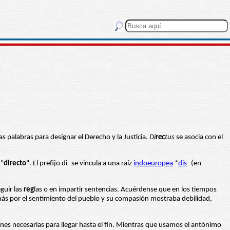
las palabras para designar el Derecho y la Justicia.
Di
rec
tus
se asocia con el
 "
directo
". El prefijo di- se vincula a una raíz
indoeuropea
*
dis
- (en
guir las
reg
las o en impartir sentencias. Acuérdense que en los tiempos
an más por el sentimiento del pueblo y su compasión mostraba debilidad,
nes necesarias para llegar hasta el fin. Mientras que usamos el antónimo