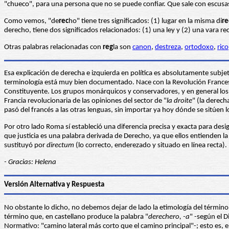
"chueco", para una persona que no se puede confiar. Que sale con escusas,
Como vemos, "de
rec
ho" tiene tres significados: (1) lugar en la misma di
re
derecho, tiene dos significados relacionados: (1) una ley y (2) una vara rect
Otras palabras relacionadas con
reg
la son
canon
,
destreza
,
ortodoxo
,
rico
Esa explicación de derecha e izquierda en política es absolutamente subje
terminología está muy bien documentado. Nace con la Revolución Francesa 
Constituyente. Los grupos monárquicos y conservadores, y en general los gr
Francia revolucionaria de las opiniones del sector de "
la droite
" (la derecha
pasó del francés a las otras lenguas, sin importar ya hoy dónde se sitúen 
Por otro lado Roma sí estableció una diferencia precisa y exacta para desig
que justicia es una palabra derivada de Derecho, ya que ellos entienden l
sustituyó por
directum
(lo correcto, enderezado y situado en línea recta).
- Gracias: Helena
Versión Alternativa y Respuesta
No obstante lo dicho, no debemos dejar de lado la etimología del término 
término que, en castellano produce la palabra "
derechero, -a
" -según el D
Normativo: "camino lateral más corto que el camino principal"-; esto es, e