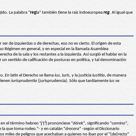
ígido. La palabra "
reg
la" también tiene la raíz indoeuropea
reg
. Al igual que
 ser de izquierdas o de derechas, eso no es cierto. El origen de esta
uo Régimen en general, y en especial en la llamada Asamblea
a de la sala y los restantes a la izquierda. Así surgió el hablar en la
r un sentido de calificación de posturas en política, y tal denominación
ho. En latín el Derecho se llama
ius, iuris
, y la justicia
iustitia
, de manera
 tienen
iurisprudentia
(jurisprudencia). Sólo que tardíamente
ius
se
", que encuentra su base radical y fundamento conceptual en el término hebreo דֶ֫רֶך pronúnciese "
dérek
", significando "
camino
",
de la que toma rodeo."- y en catalán "
drecera
" -según el Diccionario
 los miles de peligros que acechaban a quienes no iban por el "(de)recto"