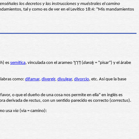
 enséñales los decretos y las instrucciones y muéstrales el camino
andamientos, tal y como es de ver en el Levítico 18:4: "Mis mandamientos
kh
) es
semítica
, vinculada con el arameo דְּרַךְ (
dəraḵ
= "pisar") y el árabe
alabras como:
difamar
,
divergir
,
divulgar
,
divorcio
, etc. Así que la base
favor, o que el dueño de una cosa nos permite en ella" en inglés es
abra derivada de
rectus
, con un sentido parecido es correcto (
correctus
).
imo usa
via
(via = camino):