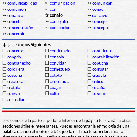
➳
comunicabilidad
➳
comunicación
➳
comunicar
➳
comunión
➳
con
➳
coñac
➳
conativo
✰ conato
➳
cóncavo
➳
concebir
➳
concejalía
➳
concejo
➳
concentración
➳
concepción
➳
concepto
➳
concernir
↓↓↓ Grupos Siguientes
❒
concertar
❒
condenado
❒
confidente
❒
congrio
❒
consola
❒
contabilización
❒
contrahecho
❒
convidar
❒
copucha
❒
cordillera
❒
cornezuelo
❒
corrugar
❒
cosecha
❒
cototo
❒
crápula
❒
creosota
❒
crioterapia
❒
crítico
❒
crótalo
❒
cuajar
❒
cucaña
❒
cuervo
❒
culto
❒
curador
❒
custodiar
Los iconos de la parte superior e inferior de la página te llevarán a otras
secciones útiles e interesantes. Puedes encontrar la etimología de una
palabra usando el motor de búsqueda en la parte superior a mano