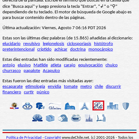
derecha de la pantalla. Escribe el término que buscas en la casilla que
dice “Busca aquí” y luego presiona la tecla "Entrar", "↲" o "⚲"
dependiendo de tu teclado. El motor de búsqueda de Google abajo es
para buscar contenido dentro de las páginas.
Última actualización: Viernes, Agosto 7 06:16 PDT 2026
Estas son las últimas diez palabras (de 15.865) añadidas al diccionario:
elucidario
revulsivo
legionelosis
ciclosporiasis
histótrofo
preterintencional
críptido
achicar
doctrina
monocárpico
Estas diez entradas han sido modificadas recientemente:
antojo
elusivo
Matilde
atleta
carajo
equivocación
chuico
churrasco
papalote
Acapulco
Estas fueron las diez entradas más visitadas ayer:
escaparate
etimología
envidia
tomate
metro
chile
discurrir
financiero
curtir
púnico
Política de Privacidad
-
Copyright
www.deChile.net. (c) 2001-2026 - Todos los