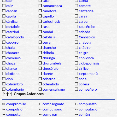
❒
caer
❒
calar
❒
caleta
❒
cáliz
❒
camanchaca
❒
camote
❒
cancán
❒
canéfora
❒
cantárida
❒
capilla
❒
capullo
❒
caray
❒
cárdigan
❒
cariocinesis
❒
carpa
❒
cartabón
❒
caso
❒
cataléctico
❒
catedral
❒
caudal
❒
cebada
❒
cefalópodo
❒
celofisis
❒
Cenozoico
❒
ceporro
❒
cerrar
❒
chabola
❒
challa
❒
chancho
❒
chápiro
❒
chatarra
❒
chibola
❒
chigre
❒
chimuelo
❒
chiringa
❒
chollonca
❒
choza
❒
churumbela
❒
ciclosporiasis
❒
cilanco
❒
cinocéfalo
❒
cirílico
❒
citófono
❒
clarete
❒
cleptomanía
❒
clon
❒
cobarde
❒
coda
❒
cohombro
❒
colémbolo
❒
collera
❒
columbario
❒
comensalismo
❒
compañero
↑↑↑ Grupos Anteriores
➳
compromiso
➳
compsognato
➳
compuesto
➳
compulsión
➳
compulsorio
➳
computación
➳
computar
➳
comulgar
➳
común