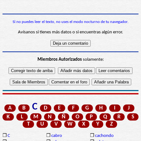
Si no puedes leer el texto, no uses el modo nocturno de tu navegador.
Avísanos si tienes más datos o si encuentras algún error.
Miembros Autorizados
solamente:
C
A
B
D
E
F
G
H
I
J
K
L
M
N
Ñ
O
P
Q
R
S
T
U
V
W
X
Y
Z
❒
C
❒
cabro
❒
cachondo