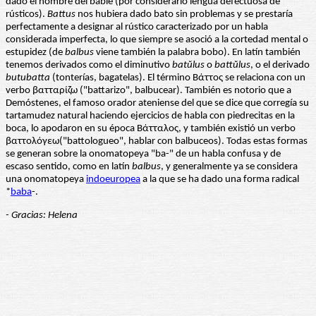
dado el nombre del bable (por considerarlo lengua defectuosa de
rústicos).
Battus
nos hubiera dado bato sin problemas y se prestaría
perfectamente a designar al rústico caracterizado por un habla
considerada imperfecta, lo que siempre se asoció a la cortedad mental o
estupidez (de
balbus
viene también la palabra bobo). En latín también
tenemos derivados como el diminutivo
batŭlus
o
battŭlus
, o el derivado
butubatta
(tonterías, bagatelas). El término Βάττος se relaciona con un
verbo βατταρίζω ("battarizo", balbucear). También es notorio que a
Demóstenes, el famoso orador ateniense del que se dice que corregía su
tartamudez natural haciendo ejercicios de habla con piedrecitas en la
boca, lo apodaron en su época Βάτταλος, y también existió un verbo
βαττολόγεω("battologueo", hablar con balbuceos). Todas estas formas
se generan sobre la onomatopeya "ba-" de un habla confusa y de
escaso sentido, como en latín
balbus
, y generalmente ya se considera
una onomatopeya
indoeuropea
a la que se ha dado una forma radical
*
baba
-.
- Gracias: Helena