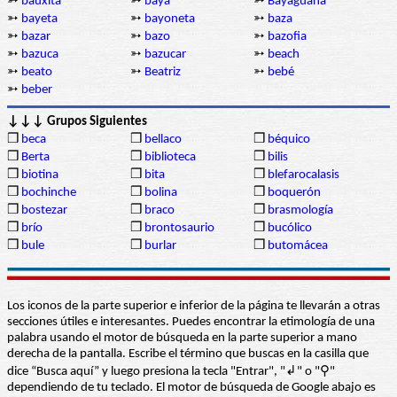
➳
bauxita
➳
baya
➳
Bayaguana
➳
bayeta
➳
bayoneta
➳
baza
➳
bazar
➳
bazo
➳
bazofia
➳
bazuca
➳
bazucar
➳
beach
➳
beato
➳
Beatriz
➳
bebé
➳
beber
↓↓↓ Grupos Siguientes
❒
beca
❒
bellaco
❒
béquico
❒
Berta
❒
biblioteca
❒
bilis
❒
biotina
❒
bita
❒
blefarocalasis
❒
bochinche
❒
bolina
❒
boquerón
❒
bostezar
❒
braco
❒
brasmología
❒
brío
❒
brontosaurio
❒
bucólico
❒
bule
❒
burlar
❒
butomácea
Los iconos de la parte superior e inferior de la página te llevarán a otras
secciones útiles e interesantes. Puedes encontrar la etimología de una
palabra usando el motor de búsqueda en la parte superior a mano
derecha de la pantalla. Escribe el término que buscas en la casilla que
dice “Busca aquí” y luego presiona la tecla "Entrar", "↲" o "⚲"
dependiendo de tu teclado. El motor de búsqueda de Google abajo es