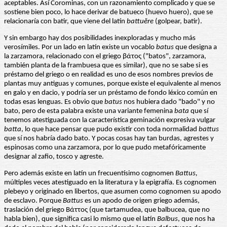
aceptables. Así Corominas, con un razonamiento complicado y que se
sostiene bien poco, lo hace derivar de batueco (huevo huero), que se
relacionaría con batir, que viene del latín
battuĕre
(golpear, batir).
Y sin embargo hay dos posibilidades inexploradas y mucho más
verosímiles. Por un lado en latín existe un vocablo
batus
que designa a
la zarzamora, relacionado con el griego βάτος ("batos", zarzamora,
también planta de la frambuesa que es similar), que no se sabe si es
préstamo del griego o en realidad es uno de esos nombres previos de
plantas muy antiguas y comunes, porque existe el equivalente al menos
en galo y en dacio, y podría ser un préstamo de fondo léxico común en
todas esas lenguas. Es obvio que
batus
nos hubiera dado "bado" y no
bato, pero de esta palabra existe una variante femenina
bata
que sí
tenemos atestiguada con la característica geminación expresiva vulgar
batta
, lo que hace pensar que pudo existir con toda normalidad
battus
que sí nos habría dado bato. Y pocas cosas hay tan burdas, agrestes y
espinosas como una zarzamora, por lo que pudo metafóricamente
designar al zafio, tosco y agreste.
Pero además existe en latín un frecuentísimo cognomen
Battus,
múltiples veces atestiguado en la literatura y la epigrafía. Es cognomen
plebeyo y originado en libertos, que asumen como cognomen su apodo
de esclavo. Porque
Battus
es un apodo de origen griego además,
traslación del griego Βάττος (que tartamudea, que balbucea, que no
habla bien), que significa casi lo mismo que el latín
Balbus
, que nos ha