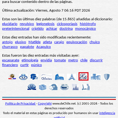
para buscar contenido dentro de las páginas.
Última actualización: Viernes, Agosto 7 06:16 PDT 2026
Estas son las últimas diez palabras (de 15.865) añadidas al diccionario:
elucidario
revulsivo
legionelosis
ciclosporiasis
histótrofo
preterintencional
críptido
achicar
doctrina
monocárpico
Estas diez entradas han sido modificadas recientemente:
antojo
elusivo
Matilde
atleta
carajo
equivocación
chuico
churrasco
papalote
Acapulco
Estas fueron las diez entradas más visitadas ayer:
escaparate
etimología
envidia
tomate
metro
chile
discurrir
financiero
curtir
púnico
Política de Privacidad
-
Copyright
www.deChile.net. (c) 2001-2026 - Todos los
derechos reservados
Todo el material en estas páginas es producido por humanos sin usar
inteligencia
artificial