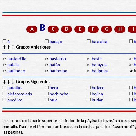
B
A
C
D
E
F
G
H
I
❒
B
❒
badajo
❒
balalaica
❒
↑↑↑ Grupos Anteriores
➳
bastardilla
➳
bastardo
➳
bastir
➳
b
➳
batalla
➳
batán
➳
batayola
➳
b
➳
batímono
➳
batínomo
➳
batipnea
✰ b
↓↓↓ Grupos Siguientes
❒
batolito
❒
beca
❒
bellaco
❒
b
❒
blefarocalasis
❒
bochinche
❒
bolina
❒
❒
bucólico
❒
bule
❒
burlar
❒
Los iconos de la parte superior e inferior de la página te llevarán a otra
pantalla. Escribe el término que buscas en la casilla que dice “Busca aqu
las páginas.