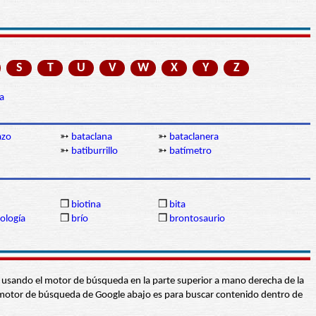
S
T
U
V
W
X
Y
Z
a
azo
➳
bataclana
➳
bataclanera
➳
batiburrillo
➳
batímetro
❒
biotina
❒
bita
ología
❒
brío
❒
brontosaurio
abra usando el motor de búsqueda en la parte superior a mano derecha de la
 El motor de búsqueda de Google abajo es para buscar contenido dentro de