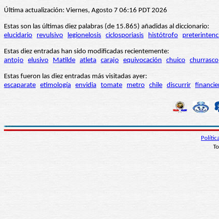
Última actualización: Viernes, Agosto 7 06:16 PDT 2026
Estas son las últimas diez palabras (de 15.865) añadidas al diccionario:
elucidario
revulsivo
legionelosis
ciclosporiasis
histótrofo
preterintenc
Estas diez entradas han sido modificadas recientemente:
antojo
elusivo
Matilde
atleta
carajo
equivocación
chuico
churrasco
Estas fueron las diez entradas más visitadas ayer:
escaparate
etimología
envidia
tomate
metro
chile
discurrir
financie
Políti
To