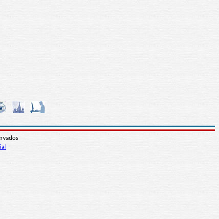
ervados
ial