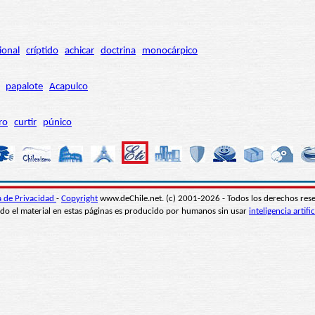
ional
críptido
achicar
doctrina
monocárpico
papalote
Acapulco
ro
curtir
púnico
ca de Privacidad
-
Copyright
www.deChile.net. (c) 2001-2026 - Todos los derechos res
do el material en estas páginas es producido por humanos sin usar
inteligencia artific