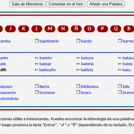
J
K
L
M
N
Ñ
O
P
Q
R
bamba
❒
baptisterio
❒
bardo
❒
barrer
asto
➳
bastón
➳
basura
➳
batac
ate
➳
batear
➳
batería
➳
batey
atir
➳
batiscafo
➳
batista
➳
bato
équico
❒
Berta
❒
biblioteca
❒
bilis
boquerón
❒
bostezar
❒
braco
❒
brasm
butomácea
s secciones útiles e interesantes. Puedes encontrar la etimología de una pal
í” y luego presiona la tecla "Entrar", "↲" o "⚲" dependiendo de tu teclado.