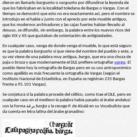
dieron en llamarlo
bargueño
o
vargueño
por difundirse la leyenda de
que los fabricaban en la localidad toledana de Bargas o Vargas. Con el
tiempo se demostró que esto no era exactamente así, pero el nombre se
introdujo en el habla y junto con el aprecio por este mueble antiguo,
que los modernos archivadores y las cajas fuertes habían llevado al
desuso, se difundió, sin embargo, la palabra entre los nuevos ricos del
siglo XIX y XX que gustaban de ostentación de antigüedades.
En cualquier caso, venga de donde venga el mueble, lo que está seguro
es que la palabra
bargueño
sí que viene del nombre del pueblo y este, a
su vez viene de una palabra muy antigua,
barga
, que era una choza de
paja o broza y que modernamente el DLE prefiere ortografiar
varga
. El
pueblo tiene hoy la ortografía de Bargas pero en su uso antroponímico
como apellido es más frecuente la ortografía de Vargas (según el
Instituto Nacional de Estadística, en España se registran 235 Bargas
frente a 95.101 Vargas).
Se conjetura si la palabra procede del céltico, como trae el DLE, pero en
cualquier caso en el medievo la palabra había pasado al árabe andalusí
con la forma برغة
bar
ġa
y la recoge P. de Alcalá en su
Vocabulista
que
da cuenta en letra latina del árabe granadino: