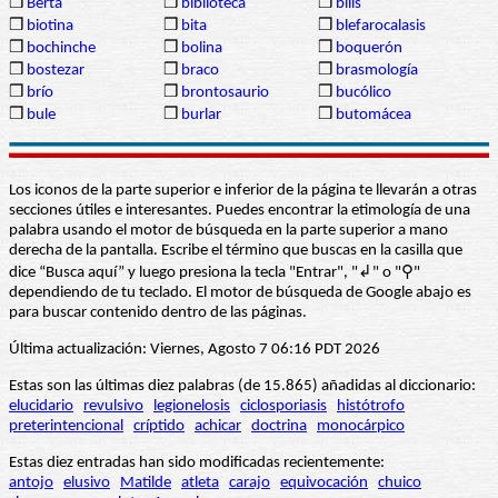
❒
Berta
❒
biblioteca
❒
bilis
❒
biotina
❒
bita
❒
blefarocalasis
❒
bochinche
❒
bolina
❒
boquerón
❒
bostezar
❒
braco
❒
brasmología
❒
brío
❒
brontosaurio
❒
bucólico
❒
bule
❒
burlar
❒
butomácea
Los iconos de la parte superior e inferior de la página te llevarán a otras
secciones útiles e interesantes. Puedes encontrar la etimología de una
palabra usando el motor de búsqueda en la parte superior a mano
derecha de la pantalla. Escribe el término que buscas en la casilla que
dice “Busca aquí” y luego presiona la tecla "Entrar", "↲" o "⚲"
dependiendo de tu teclado. El motor de búsqueda de Google abajo es
para buscar contenido dentro de las páginas.
Última actualización: Viernes, Agosto 7 06:16 PDT 2026
Estas son las últimas diez palabras (de 15.865) añadidas al diccionario:
elucidario
revulsivo
legionelosis
ciclosporiasis
histótrofo
preterintencional
críptido
achicar
doctrina
monocárpico
Estas diez entradas han sido modificadas recientemente:
antojo
elusivo
Matilde
atleta
carajo
equivocación
chuico