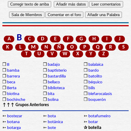
B
A
C
D
E
F
G
H
I
J
K
L
M
N
Ñ
O
P
Q
R
S
T
U
V
W
X
Y
Z
❒
B
❒
badajo
❒
balalaica
❒
bamba
❒
baptisterio
❒
bardo
❒
barrera
❒
bastardilla
❒
batolito
❒
beca
❒
bellaco
❒
béquico
❒
Berta
❒
biblioteca
❒
bilis
❒
biotina
❒
bita
❒
blefarocalasis
❒
bochinche
❒
bolina
❒
boquerón
↑↑↑ Grupos Anteriores
➳
bostezar
➳
bota
➳
botafumeiro
➳
botana
➳
botánica
➳
botar
➳
botarga
➳
bote
✰ botella