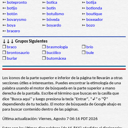
➳
botepronto
➳
botica
➳
botija
➳
botijo
➳
botín
➳
botionda
➳
botón
➳
botulismo
➳
boutique
➳
bovarysmo
➳
bóveda
➳
boxeador
➳
boya
➳
boyardo
➳
bozo
➳
bracero
↓↓↓ Grupos Siguientes
❒
braco
❒
brasmología
❒
brío
❒
brontosaurio
❒
bucólico
❒
bule
❒
burlar
❒
butomácea
Los iconos de la parte superior e inferior de la página te llevarán a otras
secciones útiles e interesantes. Puedes encontrar la etimología de una
palabra usando el motor de búsqueda en la parte superior a mano
derecha de la pantalla. Escribe el término que buscas en la casilla que
dice “Busca aquí” y luego presiona la tecla "Entrar", "↲" o "⚲"
dependiendo de tu teclado. El motor de búsqueda de Google abajo es
para buscar contenido dentro de las páginas.
Última actualización: Viernes, Agosto 7 06:16 PDT 2026