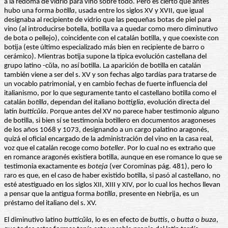
a la redoma de vidrio para vino sobre todo. Pero es cierto que antes
hubo una forma
botilla
, usada entre los siglos XV y XVII, que igual
designaba al recipiente de vidrio que las pequeñas botas de piel para
vino (al introducirse botella, botilla va a quedar como mero diminutivo
de bota o pellejo), coincidente con el catalán botilla, y que coexiste con
botija (este último especializado más bien en recipiente de barro o
cerámico). Mientras botija supone la típica evolución castellana del
grupo latino -cŭla, no así botilla. La aparición de botilla en catalán
también viene a ser del s. XV y son fechas algo tardías para tratarse de
un vocablo patrimonial, y en cambio fechas de fuerte influencia del
italianismo, por lo que seguramente tanto el castellano botilla como el
catalán
botilla
, dependan del italiano
bottiglia
, evolución directa del
latín
butticŭla
. Porque antes del XV no parece haber testimonio alguno
de botilla, si bien sí se testimonia botillero en documentos aragoneses
de los años 1068 y 1073, designando a un cargo palatino aragonés,
quizá el oficial encargado de la administración del vino en la casa real,
voz que el catalán recoge como
boteller
. Por lo cual no es extraño que
en romance aragonés existiera botilla, aunque en ese romance lo que se
testimonia exactamente es
boteja
(ver Corominas pág. 481), pero lo
raro es que, en el caso de haber existido botilla, si pasó al castellano, no
esté atestiguado en los siglos XII, XIII y XIV, por lo cual los hechos llevan
a pensar que la antigua forma
botilla
, presente en Nebrija, es un
préstamo del italiano del s. XV.
El diminutivo latino
butticŭla,
lo es en efecto de
buttis
, o
butta
o
buza
,