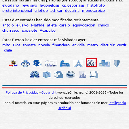
Estas son las últimas diez palabras (de 15.865) añadidas al diccionario:
elucidario
revulsivo
legionelosis
ciclosporiasis
histótrofo
preterintencional
críptido
achicar
doctrina
monocárpico
Estas diez entradas han sido modificadas recientemente:
antojo
elusivo
Matilde
atleta
carajo
equivocación
chuico
churrasco
papalote
Acapulco
Estas fueron las diez entradas más visitadas ayer:
mito
Dios
tomate
novela
financiero
envidia
metro
discurrir
curtir
chile
Política de Privacidad
-
Copyright
www.deChile.net. (c) 2001-2026 - Todos los
derechos reservados
Todo el material en estas páginas es producido por humanos sin usar
inteligencia
artificial