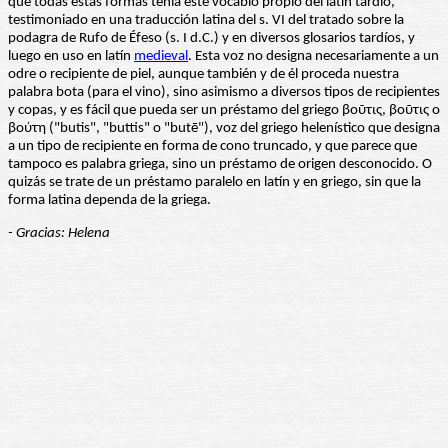
que todas estas formas tenía este vocablo propio del latín tardío,
testimoniado en una traducción latina del s. VI del tratado sobre la
podagra de Rufo de Éfeso (s. I d.C.) y en diversos glosarios tardíos, y
luego en uso en latín
medieval
. Esta voz no designa necesariamente a un
odre o recipiente de piel, aunque también y de él proceda nuestra
palabra bota (para el vino), sino asimismo a diversos tipos de recipientes
y copas, y es fácil que pueda ser un préstamo del griego βοῦτις, βοῦτις o
βούτη ("butis", "buttis" o "butē"), voz del griego helenístico que designa
a un tipo de recipiente en forma de cono truncado, y que parece que
tampoco es palabra griega, sino un préstamo de origen desconocido. O
quizás se trate de un préstamo paralelo en latín y en griego, sin que la
forma latina dependa de la griega.
- Gracias: Helena