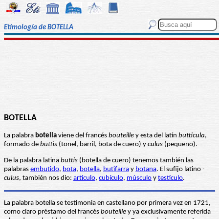
Etimología de BOTELLA
BOTELLA
La palabra
botella
viene del francés
bouteille
y esta del latín
butticula
,
formado de
buttis
(tonel, barril, bota de cuero) y
culus
(pequeño).
De la palabra latina
buttis
(botella de cuero) tenemos también las
palabras
embutido
,
bota
,
botella
,
butifarra
y
botana
. El sufijo latino
-
culus
, también nos dio:
artículo
,
cubículo
,
músculo
y
testículo
.
La palabra botella se testimonia en castellano por primera vez en 1721,
como claro préstamo del francés
bouteille
y ya exclusivamente referida