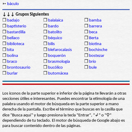
➳
báculo
↓↓↓ Grupos Siguientes
❒
badajo
❒
balalaica
❒
bamba
❒
baptisterio
❒
bardo
❒
barrera
❒
bastardilla
❒
batolito
❒
beca
❒
bellaco
❒
béquico
❒
Berta
❒
biblioteca
❒
bilis
❒
biotina
❒
bita
❒
blefarocalasis
❒
bochinche
❒
bolina
❒
boquerón
❒
bostezar
❒
braco
❒
brasmología
❒
brío
❒
brontosaurio
❒
bucólico
❒
bule
❒
burlar
❒
butomácea
Los iconos de la parte superior e inferior de la página te llevarán a otras
secciones útiles e interesantes. Puedes encontrar la etimología de una
palabra usando el motor de búsqueda en la parte superior a mano
derecha de la pantalla. Escribe el término que buscas en la casilla que
dice “Busca aquí” y luego presiona la tecla "Entrar", "↲" o "⚲"
dependiendo de tu teclado. El motor de búsqueda de Google abajo es
para buscar contenido dentro de las páginas.