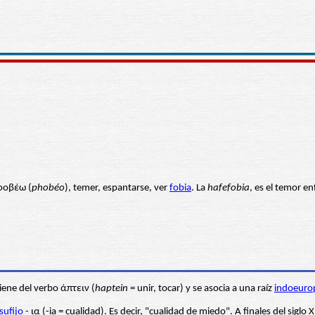
 φοβέω (
phobéo
), temer, espantarse, ver
fobia
. La
hafefobia
, es el temor e
Viene del verbo άπτειν (
haptein
= unir, tocar) y se asocia a una raíz
indoeuro
sufijo
- ια (-ia = cualidad). Es decir, "cualidad de miedo". A finales del sig