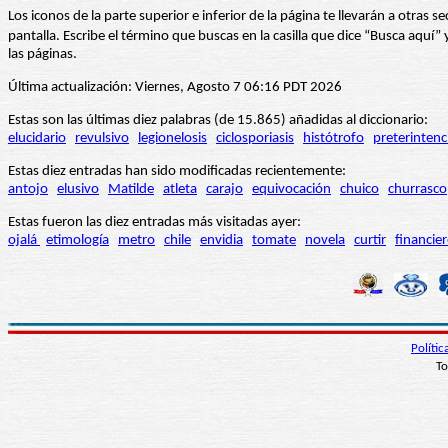
Los iconos de la parte superior e inferior de la página te llevarán a otra
pantalla. Escribe el término que buscas en la casilla que dice “Busca aqu
las páginas.
Última actualización: Viernes, Agosto 7 06:16 PDT 2026
Estas son las últimas diez palabras (de 15.865) añadidas al diccionario:
elucidario
revulsivo
legionelosis
ciclosporiasis
histótrofo
preterintenc
Estas diez entradas han sido modificadas recientemente:
antojo
elusivo
Matilde
atleta
carajo
equivocación
chuico
churrasco
Estas fueron las diez entradas más visitadas ayer:
ojalá
etimología
metro
chile
envidia
tomate
novela
curtir
financie
Políti
To