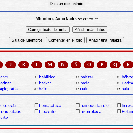
Miembros Autorizados
solamente:
J
K
L
M
N
Ñ
O
P
Q
R
aber
➳
habilidad
➳
habitar
➳
hábit
acinar
➳
hacker
➳
hada
➳
Hade
agiografía
➳
haiku
➳
Haití
➳
hala
elcología
❒
hematófago
❒
hemopericardio
❒
heresi
ipnobátasis
❒
hipogrifo
❒
histerología
❒
Holan
urto