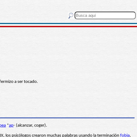
nfermizo a ser tocado.
pea
*
ap
- (alcanzar, coger).
lo XIX, los psicólogos crearon muchas palabras usando la terminación
fobia
,