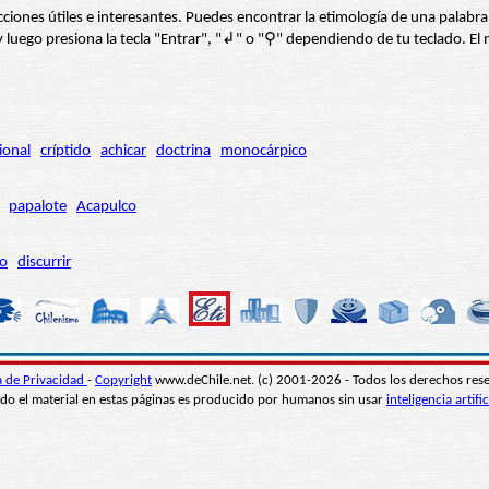
s secciones útiles e interesantes. Puedes encontrar la etimología de una pal
í” y luego presiona la tecla "Entrar", "↲" o "⚲" dependiendo de tu teclado.
ional
críptido
achicar
doctrina
monocárpico
papalote
Acapulco
ro
discurrir
ca de Privacidad
-
Copyright
www.deChile.net. (c) 2001-2026 - Todos los derechos res
do el material en estas páginas es producido por humanos sin usar
inteligencia artific