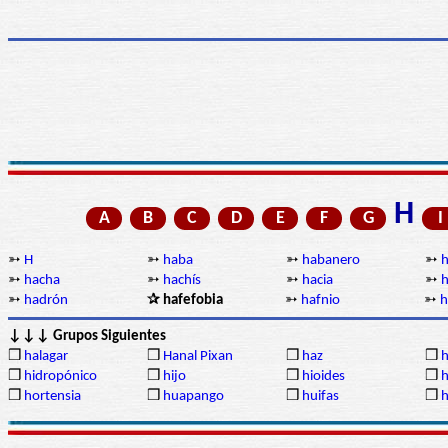
H
A
B
C
D
E
F
G
I
➳
H
➳
haba
➳
habanero
➳
h
➳
hacha
➳
hachís
➳
hacia
➳
h
➳
hadrón
✰ hafefobia
➳
hafnio
➳
h
↓↓↓ Grupos Siguientes
❒
halagar
❒
Hanal Pixan
❒
haz
❒
h
❒
hidropónico
❒
hijo
❒
hioides
❒
h
❒
hortensia
❒
huapango
❒
huifas
❒
h