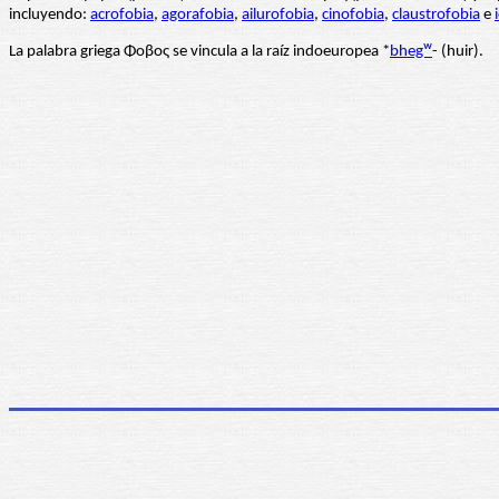
incluyendo:
acrofobia
,
agorafobia
,
ailurofobia
,
cinofobia
,
claustrofobia
e
La palabra griega Φοβος se vincula a la raíz indoeuropea *
bhegᵂ
- (huir).