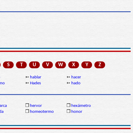
S
T
U
V
W
X
Y
Z
o
➳
hablar
➳
hacer
ano
➳
Hades
➳
hado
arca
❒
hervor
❒
hexámetro
da
❒
homeotermo
❒
honor