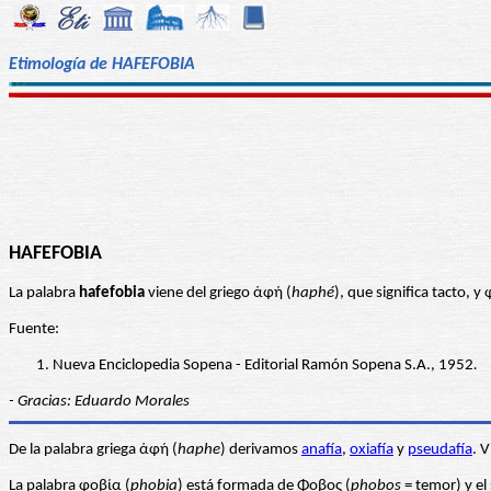
Etimología de HAFEFOBIA
HAFEFOBIA
La palabra
hafefobia
viene del griego ἁφή (
haphé
), que significa tacto, y
Fuente:
Nueva Enciclopedia Sopena - Editorial Ramón Sopena S.A., 1952
.
- Gracias: Eduardo Morales
De la palabra griega ἁφή (
haphe
) derivamos
anafía
,
oxiafía
y
pseudafía
. 
La palabra φοβία (
phobia
) está formada de Φοβος (
phobos
= temor) y el