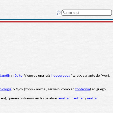
dargüir
y
rédito
. Viene de una raíz
indoeuropea
*wret-, variante de *wert,
biología
) y ζῷον (
zoon
= animal, ser vivo, como en
zootecnia
) en griego.
r en), que encontramos en las palabras
analizar
,
bautizar
y
realizar
.