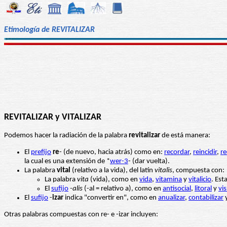
Etimología de REVITALIZAR
REVITALIZAR y VITALIZAR
Podemos hacer la radiación de la palabra
revitalizar
de está manera:
El
prefijo
re
- (de nuevo, hacia atrás) como en:
recordar
,
reincidir
,
r
la cual es una extensión de *
wer-3
- (dar vuelta).
La palabra
vital
(relativo a la vida), del latín
vitalis
, compuesta con:
La palabra
vita
(vida), como en
vida
,
vitamina
y
vitalicio
. Est
El
sufijo
-alis
(-al = relativo a), como en
antisocial
,
litoral
y
vis
El
sufijo
-
izar
indica "convertir en", como en
anualizar
,
contabilizar
Otras palabras compuestas con re- e -izar incluyen: