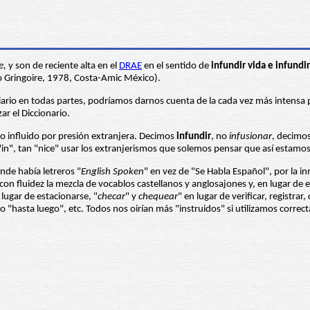
e,
y son de reciente alta en el
DRAE
en el sentido de
infundir vida e infundi
edro Gringoire, 1978, Costa-Amic México).
diario en todas partes, podríamos darnos cuenta de la cada vez más intensa
r el Diccionario.
o influido por presión extranjera. Decimos
infundir
, no
infusionar
, decimo
 "in", tan "nice" usar los extranjerismos que solemos pensar que así estam
onde había letreros "
English Spoken
" en vez de "Se Habla Español", por la 
 fluidez la mezcla de vocablos castellanos y anglosajones y, en lugar de
 lugar de estacionarse, "
checar
" y
chequear
" en lugar de verificar, registrar
 o "hasta luego", etc. Todos nos oirían más "instruidos" si utilizamos correc