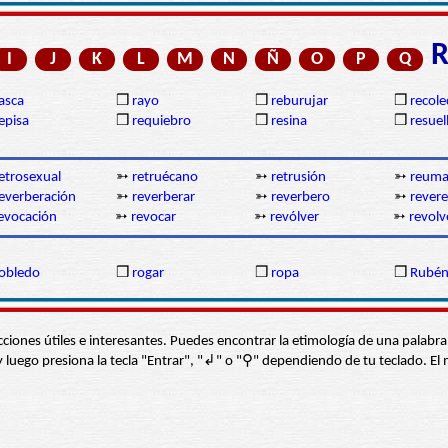
I
J
K
L
M
N
Ñ
O
P
Q
asca
❒
rayo
❒
reburujar
❒
recole
episa
❒
requiebro
❒
resina
❒
resuel
etrosexual
➳
retruécano
➳
retrusión
➳
reum
everberación
➳
reverberar
➳
reverbero
➳
revere
evocación
➳
revocar
➳
revólver
➳
revolv
obledo
❒
rogar
❒
ropa
❒
Rubé
s secciones útiles e interesantes. Puedes encontrar la etimología de una pal
í” y luego presiona la tecla "Entrar", "↲" o "⚲" dependiendo de tu teclado.