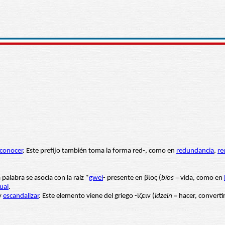
econoce
r
. Este prefijo también toma la forma red-, como en
redundancia
,
re
a palabra se asocia con la raíz *
gwei
- presente en βίος (
bíos
= vida, como en
ual
.
y
escandalizar
. Este elemento viene del griego -ίζειν (
idzein
= hacer, converti