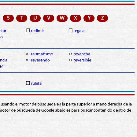
R
S
T
U
V
W
X
Y
Z
ctar
❒
redimir
❒
regalar
lo
a
➳
reumatismo
➳
revancha
ncia
➳
reverendo
➳
reversible
er
n
❒
ruleta
abra usando el motor de búsqueda en la parte superior a mano derecha de la
 El motor de búsqueda de Google abajo es para buscar contenido dentro de