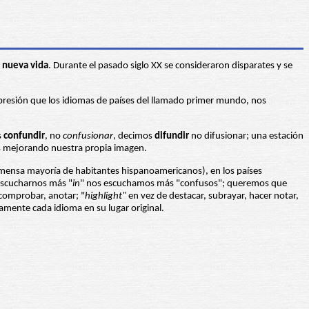
r nueva vida
. Durante el pasado siglo XX se consideraron disparates y se
 presión que los idiomas de países del llamado primer mundo, nos
s
confundir
, no
confusionar
, decimos
difundir
no difusionar; una estación
os mejorando nuestra propia imagen.
inmensa mayoría de habitantes hispanoamericanos), en los países
 escucharnos más "
in
" nos escuchamos más "confusos"; queremos que
, comprobar, anotar; "
highlight"
en vez de destacar, subrayar, hacer notar,
tamente cada idioma en su lugar original.