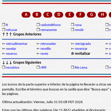
A
B
C
D
E
F
G
H
❒
R
❒
radioteléfono
❒
rana
❒
r
❒
rehusar
❒
remanente
❒
rendir
❒
r
↑↑↑ Grupos Anteriores
➳
retroalimentar
➳
retroceder
➳
retrógrado
➳
r
➳
revelar
➳
revellín
➳
reventar
➳
r
➳
reverso
➳
revés
✰ revitalizar
➳
r
↓↓↓ Grupos Siguientes
❒
revulsivo
❒
rififi
❒
Río Lena
❒
r
Los iconos de la parte superior e inferior de la página te llevarán a otra
pantalla. Escribe el término que buscas en la casilla que dice “Busca aqu
las páginas.
Última actualización: Viernes, Julio 31 05:08 PDT 2026
Estas son las últimas diez palabras (de 15.865) añadidas al diccionario: