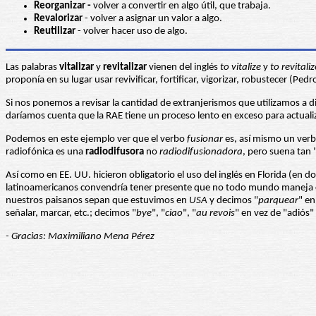
Reorganizar -
volver a convertir en algo útil, que trabaja.
Revalorizar
- volver a asignar un valor a algo.
Reutilizar
- volver hacer uso de algo.
Las palabras
vitalizar
y
revitalizar
vienen del inglés
to vitalize
y
to revitaliz
proponía en su lugar usar revivificar, fortificar, vigorizar, robustecer (P
Si nos ponemos a revisar la cantidad de extranjerismos que utilizamos a 
daríamos cuenta que la RAE tiene un proceso lento en exceso para actualiza
Podemos en este ejemplo ver que el verbo
fusionar
es, así mismo un verb
radiofónica es una
radiodifusora
no
radiodifusionadora
, pero suena tan
Así como en EE. UU. hicieron obligatorio el uso del inglés en Florida (en d
latinoamericanos convendría tener presente que no todo mundo maneja con
nuestros paisanos sepan que estuvimos en
USA
y decimos "
parquear
" en
señalar, marcar, etc.; decimos "
bye
", "
ciao
", "
au revois
" en vez de "adiós"
- Gracias: Maximiliano Mena Pérez