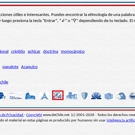
s secciones útiles e interesantes. Puedes encontrar la etimología de una pal
í” y luego presiona la tecla "Entrar", "↲" o "⚲" dependiendo de tu teclado.
ional
críptido
achicar
doctrina
monocárpico
papalote
Acapulco
chile
ca de Privacidad
-
Copyright
www.deChile.net. (c) 2001-2026 - Todos los derechos res
do el material en estas páginas es producido por humanos sin usar
inteligencia artific