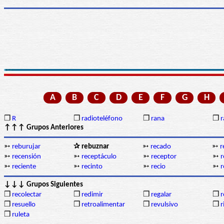
A
B
C
D
E
F
G
H
❒
R
❒
radioteléfono
❒
rana
❒
r
↑↑↑ Grupos Anteriores
➳
reburujar
✰ rebuznar
➳
recado
➳
r
➳
recensión
➳
receptáculo
➳
receptor
➳
r
➳
reciente
➳
recinto
➳
recio
➳
r
↓↓↓ Grupos Siguientes
❒
recolectar
❒
redimir
❒
regalar
❒
r
❒
resuello
❒
retroalimentar
❒
revulsivo
❒
r
❒
ruleta