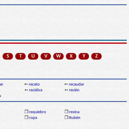
R
S
T
U
V
W
X
Y
Z
ar
➳
recato
➳
recaudar
➳
recidiva
➳
recién
a
❒
requiebro
❒
resina
❒
ropa
❒
Rubén