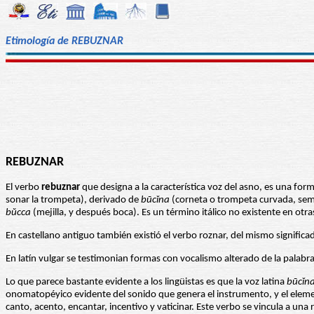
Etimología de REBUZNAR
REBUZNAR
El verbo
rebuznar
que designa a la característica voz del asno, es una form
sonar la trompeta), derivado de
būcĭna
(corneta o trompeta curvada, seme
bŭcca
(mejilla, y después boca). Es un término itálico no existente en ot
En castellano antiguo también existió el verbo roznar, del mismo significa
En latín vulgar se testimonian formas con vocalismo alterado de la palabr
Lo que parece bastante evidente a los lingüistas es que la voz latina
būcĭn
onomatopéyico evidente del sonido que genera el instrumento, y el eleme
canto, acento, encantar, incentivo y vaticinar. Este verbo se vincula a una 