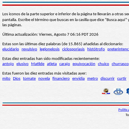
Los iconos de la parte superior e inferior de la página te llevarán a otra
pantalla. Escribe el término que buscas en la casilla que dice “Busca aqu
las páginas.
Última actualización: Viernes, Agosto 7 06:16 PDT 2026
Estas son las últimas diez palabras (de 15.865) añadidas al diccionario:
elucidario
revulsivo
legionelosis
ciclosporiasis
histótrofo
preterintenc
Estas diez entradas han sido modificadas recientemente:
antojo
elusivo
Matilde
atleta
carajo
equivocación
chuico
churrasco
Estas fueron las diez entradas más visitadas ayer:
mito
Dios
tomate
novela
financiero
envidia
metro
discurrir
curtir
Políti
To