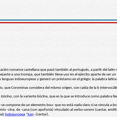
ación romance castellana que pasó también al portugués, a partir del latín re
jante a una trompa, que también tiene uso en el ejército aparte de ser un 
ras lenguas indoeuropeas y generó un préstamo en el griego: la palabra latin
do, que Corominas considera del mismo origen, con caída de la b intervocáli
a
būcĭna,
con la variante bŭcīna, que es la que se introduce como palabra ll
a
se compone de un elemento bou- que no está nada claro si se vincula a
bo
nto -cina, de -cana (con apofonía) vinculado al verbo
canere
(cantar, emiti
raíz
indoeuropea
*
kan
- (cantar).