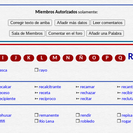
Miembros Autorizados
solamente:
I
J
K
L
M
N
Ñ
O
P
Q
asca
❒
rayo
ecalcar
➳
recalcitrante
➳
recamar
➳
recant
eceso
➳
receta
➳
rechazar
➳
recibir
ecipiente
➳
recíproco
➳
recitar
➳
reclut
ehusar
❒
remanente
❒
rendir
❒
repisa
ififi
❒
Río Lena
❒
robledo
❒
rogar