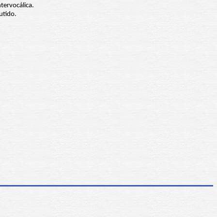
ntervocálica.
utido.