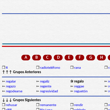
A
B
C
D
E
F
G
H
❒
R
❒
radioteléfono
❒
rana
❒
r
↑↑↑ Grupos Anteriores
➳
regalar
➳
regaliz
✰ regalo
➳
r
➳
regazo
➳
regente
➳
reggae
➳
r
➳
regodearse
➳
regresividad
➳
reguetón
➳
r
↓↓↓ Grupos Siguientes
❒
rehusar
❒
remanente
❒
rendir
❒
r