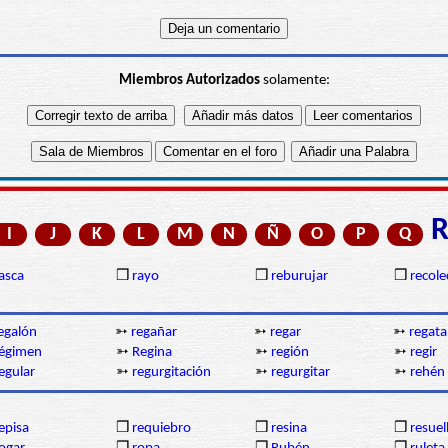
Miembros Autorizados
solamente:
I
J
K
L
M
N
Ñ
O
P
Q
asca
❒
rayo
❒
reburujar
❒
recole
egalón
➳
regañar
➳
regar
➳
regata
égimen
➳
Regina
➳
región
➳
regir
egular
➳
regurgitación
➳
regurgitar
➳
rehén
episa
❒
requiebro
❒
resina
❒
resuel