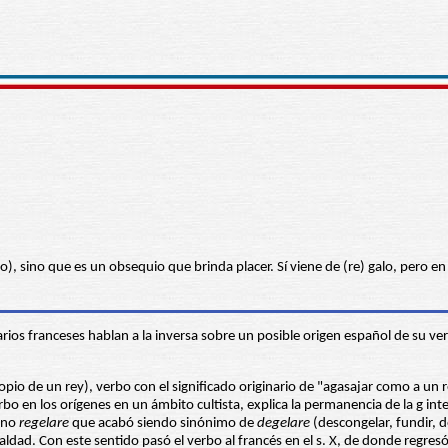
lo), sino que es un obsequio que brinda placer. Sí viene de (re) galo, pero e
arios franceses hablan a la inversa sobre un posible origen español de su v
ropio de un rey), verbo con el significado originario de "agasajar como a un 
erbo en los orígenes en un ámbito cultista, explica la permanencia de la g in
tino
regelare
que acabó siendo sinónimo de
degelare
(descongelar, fundir, d
aldad. Con este sentido pasó el verbo al francés en el s. X, de donde regresó