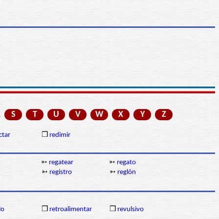
R
S
T
U
V
W
X
Y
Z
ctar
❒
redimir
➳
regatear
➳
regato
➳
registro
➳
reglón
lo
❒
retroalimentar
❒
revulsivo