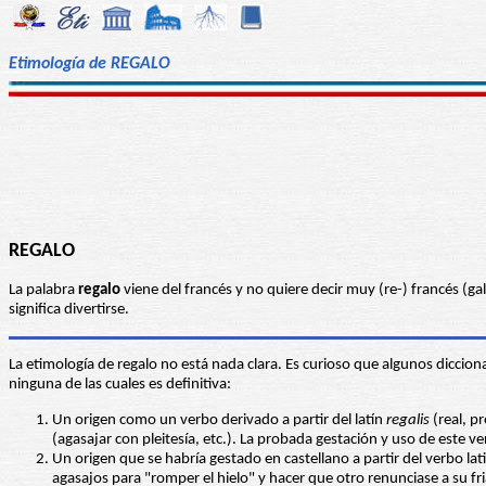
Etimología de REGALO
REGALO
La palabra
regalo
viene del francés y no quiere decir muy (re-) francés (ga
significa divertirse.
La etimología de regalo no está nada clara. Es curioso que algunos diccion
ninguna de las cuales es definitiva:
Un origen como un verbo derivado a partir del latín
regalis
(real, p
(agasajar con pleitesía, etc.). La probada gestación y uso de este v
Un origen que se habría gestado en castellano a partir del verbo la
agasajos para "romper el hielo" y hacer que otro renunciase a su fri