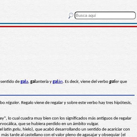
n sentido de
gal
a
,
gal
antería y
gal
án
. Es decir, viene del verbo
gal
er
que
erbo
régaler
. Regalo viene de regalar y sobre este verbo hay tres hipótesis,
rey", lo cual cuadra muy bien con los significados más antiguos de regalar
tervocálica, que se hubiera perdido en un ámbito vulgar.
el latín
gelu
, hielo), que acabó desarrollando un sentido de acariciar con
 más tarde al castellano con el valor pleno de agasajar y obsequiar (el