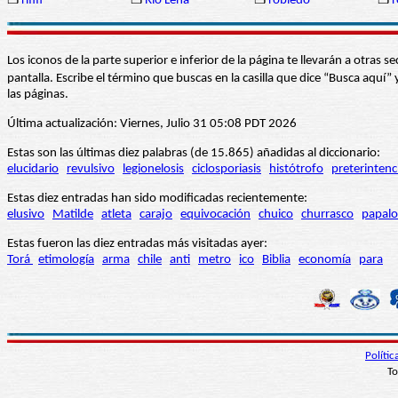
❒
rififi
❒
Río Lena
❒
robledo
❒
r
Los iconos de la parte superior e inferior de la página te llevarán a otra
pantalla. Escribe el término que buscas en la casilla que dice “Busca aqu
las páginas.
Última actualización: Viernes, Julio 31 05:08 PDT 2026
Estas son las últimas diez palabras (de 15.865) añadidas al diccionario:
elucidario
revulsivo
legionelosis
ciclosporiasis
histótrofo
preterintenc
Estas diez entradas han sido modificadas recientemente:
elusivo
Matilde
atleta
carajo
equivocación
chuico
churrasco
papalo
Estas fueron las diez entradas más visitadas ayer:
Torá
etimología
arma
chile
anti
metro
ico
Biblia
economía
para
Políti
To