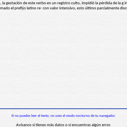
 la gestación de este verbo en un registro culto, impidió la pérdida de la g i
omado el prefijo latino re- con valor intensivo, esto último parcialmente disc
Si no puedes leer el texto, no uses el modo nocturno de tu navegador.
Avísanos si tienes más datos o si encuentras algún error.