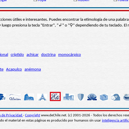
ogar
❒
ropa
❒
Rubén
❒
ruleta
s secciones útiles e interesantes. Puedes encontrar la etimología de una pal
í” y luego presiona la tecla "Entrar", "↲" o "⚲" dependiendo de tu teclado.
ional
críptido
achicar
doctrina
monocárpico
te
Acapulco
anémona
ca de Privacidad
-
Copyright
www.deChile.net. (c) 2001-2026 - Todos los derechos res
do el material en estas páginas es producido por humanos sin usar
inteligencia artific