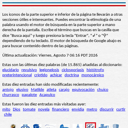
Los iconos de la parte superior e inferior de la página te llevarán a otras
secciones útiles e interesantes. Puedes encontrar la etimología de una
palabra usando el motor de búsqueda en la parte superior a mano
derecha de la pantalla. Escribe el término que buscas en la casilla que
dice “Busca aquí” y luego presiona la tecla "Entrar", "↲" o "⚲"
dependiendo de tu teclado. El motor de búsqueda de Google abajo es
para buscar contenido dentro de las páginas.
Última actualización: Viernes, Agosto 7 06:16 PDT 2026
Estas son las últimas diez palabras (de 15.865) añadidas al diccionario:
elucidario
revulsivo
legionelosis
ciclosporiasis
histótrofo
preterintencional
críptido
achicar
doctrina
monocárpico
Estas diez entradas han sido modificadas recientemente:
antojo
elusivo
Matilde
atleta
carajo
equivocación
chuico
churrasco
papalote
Acapulco
Estas fueron las diez entradas más visitadas ayer:
mito
Dios
tomate
novela
financiero
envidia
metro
discurrir
curtir
chile