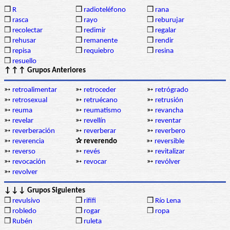
❒
R
❒
radioteléfono
❒
rana
❒
rasca
❒
rayo
❒
reburujar
❒
recolectar
❒
redimir
❒
regalar
❒
rehusar
❒
remanente
❒
rendir
❒
repisa
❒
requiebro
❒
resina
❒
resuello
↑↑↑ Grupos Anteriores
➳
retroalimentar
➳
retroceder
➳
retrógrado
➳
retrosexual
➳
retruécano
➳
retrusión
➳
reuma
➳
reumatismo
➳
revancha
➳
revelar
➳
revellín
➳
reventar
➳
reverberación
➳
reverberar
➳
reverbero
➳
reverencia
✰ reverendo
➳
reversible
➳
reverso
➳
revés
➳
revitalizar
➳
revocación
➳
revocar
➳
revólver
➳
revolver
↓↓↓ Grupos Siguientes
❒
revulsivo
❒
rififi
❒
Río Lena
❒
robledo
❒
rogar
❒
ropa
❒
Rubén
❒
ruleta