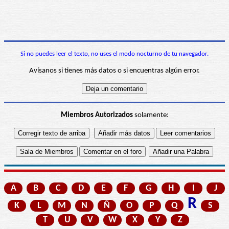
Si no puedes leer el texto, no uses el modo nocturno de tu navegador.
Avísanos si tienes más datos o si encuentras algún error.
Miembros Autorizados
solamente:
A
B
C
D
E
F
G
H
I
J
R
K
L
M
N
Ñ
O
P
Q
S
T
U
V
W
X
Y
Z