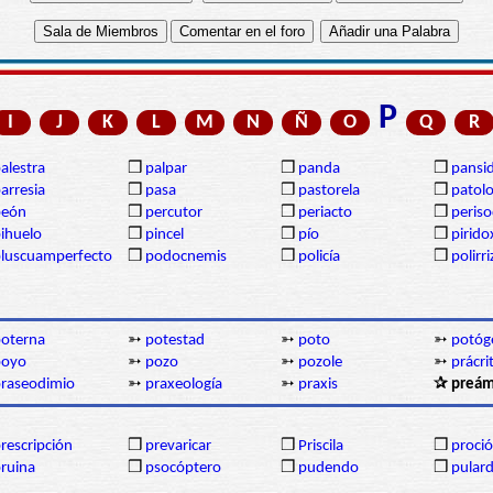
P
I
J
K
L
M
N
Ñ
O
Q
R
alestra
❒
palpar
❒
panda
❒
pansi
arresia
❒
pasa
❒
pastorela
❒
patolo
peón
❒
percutor
❒
periacto
❒
periso
ihuelo
❒
pincel
❒
pío
❒
pirido
luscuamperfecto
❒
podocnemis
❒
policía
❒
polirr
oterna
➳
potestad
➳
poto
➳
potóg
poyo
➳
pozo
➳
pozole
➳
prácri
raseodimio
➳
praxeología
➳
praxis
✰ preám
rescripción
❒
prevaricar
❒
Priscila
❒
proci
ruina
❒
psocóptero
❒
pudendo
❒
pular