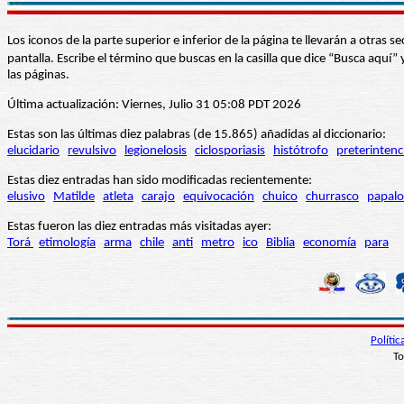
Los iconos de la parte superior e inferior de la página te llevarán a otra
pantalla. Escribe el término que buscas en la casilla que dice “Busca aqu
las páginas.
Última actualización: Viernes, Julio 31 05:08 PDT 2026
Estas son las últimas diez palabras (de 15.865) añadidas al diccionario:
elucidario
revulsivo
legionelosis
ciclosporiasis
histótrofo
preterintenc
Estas diez entradas han sido modificadas recientemente:
elusivo
Matilde
atleta
carajo
equivocación
chuico
churrasco
papalo
Estas fueron las diez entradas más visitadas ayer:
Torá
etimología
arma
chile
anti
metro
ico
Biblia
economía
para
Políti
To