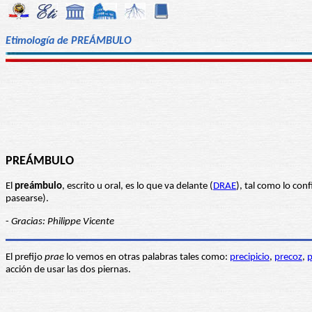
Etimología de PREÁMBULO
PREÁMBULO
El
preámbulo
, escrito u oral, es lo que va delante (
DRAE
), tal como lo con
pasearse).
-
Gracias: Philippe Vicente
El prefijo
prae
lo vemos en otras palabras tales como:
precipicio
,
precoz
,
acción de usar las dos piernas.