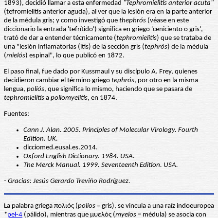
1893), decidió llamar a esta enfermedad
"Tephromielitis anterior acuta"
(tefromielitis anterior aguda), al ver que la lesión era en la parte anterior
de la médula gris; y como investigó que
thephrós
(véase en este
diccionario la entrada 'tefrítido') significa en griego 'ceniciento o gris',
trató de dar a entender técnicamente (
tephromielitis
) que se trataba de
una "lesión inflamatorias (itis) de la sección gris (
tephrós
) de la médula
(
mielós
) espinal", lo que publicó en 1872.
El paso final, fue dado por Kussmaul y su discípulo A. Frey, quienes
decidieron cambiar el término griego
tephrós
, por otro en la misma
lengua,
poliós
, que significa lo mismo, haciendo que se pasara de
tephromielitis
a
poliomyelitis
, en 1874.
Fuentes:
Cann J. Alan. 2005. Principles of Molecular Virology. Fourth
Edition. UK.
dicciomed.eusal.es.2014.
Oxford English Dictionary. 1984. USA.
The Merck Manual. 1999. Seventeenth Edition. USA.
- Gracias: Jesús Gerardo Treviño Rodríguez.
La palabra griega πολιός (
polios
= gris), se vincula a una raíz indoeuropea
*
pel-4
(pálido), mientras que μυελός (
myelos
= médula) se asocia con