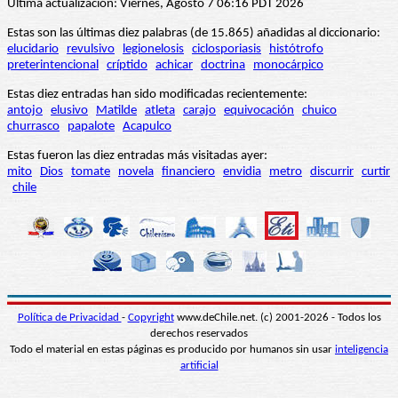
Última actualización: Viernes, Agosto 7 06:16 PDT 2026
Estas son las últimas diez palabras (de 15.865) añadidas al diccionario:
elucidario
revulsivo
legionelosis
ciclosporiasis
histótrofo
preterintencional
críptido
achicar
doctrina
monocárpico
Estas diez entradas han sido modificadas recientemente:
antojo
elusivo
Matilde
atleta
carajo
equivocación
chuico
churrasco
papalote
Acapulco
Estas fueron las diez entradas más visitadas ayer:
mito
Dios
tomate
novela
financiero
envidia
metro
discurrir
curtir
chile
Política de Privacidad
-
Copyright
www.deChile.net. (c) 2001-2026 - Todos los
derechos reservados
Todo el material en estas páginas es producido por humanos sin usar
inteligencia
artificial