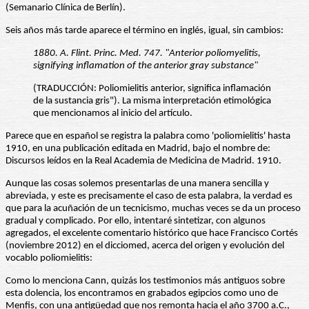
(Semanario Clínica de Berlín).
Seis años más tarde aparece el término en inglés, igual, sin cambios:
1880. A. Flint. Princ. Med. 747. "Anterior poliomyelitis,
signifying inflamation of the anterior gray substance"
(TRADUCCIÓN: Poliomielitis anterior, significa inflamación
de la sustancia gris"). La misma interpretación etimológica
que mencionamos al inicio del artículo.
Parece que en español se registra la palabra como 'poliomielitis' hasta
1910, en una publicación editada en Madrid, bajo el nombre de:
Discursos leídos en la Real Academia de Medicina de Madrid. 1910.
Aunque las cosas solemos presentarlas de una manera sencilla y
abreviada, y este es precisamente el caso de esta palabra, la verdad es
que para la acuñación de un tecnicismo, muchas veces se da un proceso
gradual y complicado. Por ello, intentaré sintetizar, con algunos
agregados, el excelente comentario histórico que hace Francisco Cortés
(noviembre 2012) en el dicciomed, acerca del origen y evolución del
vocablo poliomielitis:
Como lo menciona Cann, quizás los testimonios más antiguos sobre
esta dolencia, los encontramos en grabados egipcios como uno de
Menfis, con una antigüedad que nos remonta hacia el año 3700 a.C.,