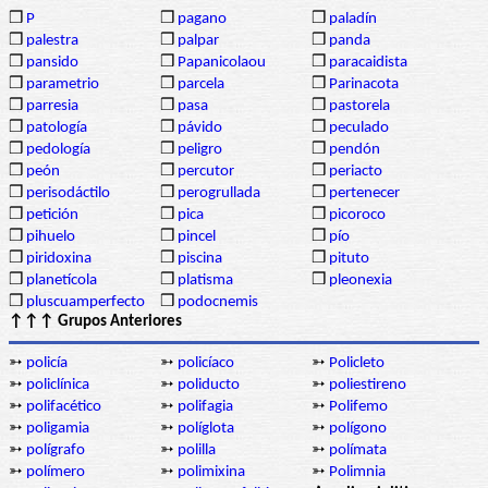
❒
P
❒
pagano
❒
paladín
❒
palestra
❒
palpar
❒
panda
❒
pansido
❒
Papanicolaou
❒
paracaidista
❒
parametrio
❒
parcela
❒
Parinacota
❒
parresia
❒
pasa
❒
pastorela
❒
patología
❒
pávido
❒
peculado
❒
pedología
❒
peligro
❒
pendón
❒
peón
❒
percutor
❒
periacto
❒
perisodáctilo
❒
perogrullada
❒
pertenecer
❒
petición
❒
pica
❒
picoroco
❒
pihuelo
❒
pincel
❒
pío
❒
piridoxina
❒
piscina
❒
pituto
❒
planetícola
❒
platisma
❒
pleonexia
❒
pluscuamperfecto
❒
podocnemis
↑↑↑ Grupos Anteriores
➳
policía
➳
policíaco
➳
Policleto
➳
policlínica
➳
poliducto
➳
poliestireno
➳
polifacético
➳
polifagia
➳
Polifemo
➳
poligamia
➳
políglota
➳
polígono
➳
polígrafo
➳
polilla
➳
polímata
➳
polímero
➳
polimixina
➳
Polimnia