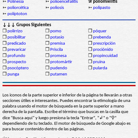
➳
Polinesia
➳
polioencefalitis
✰ poliomielitis
➳
poliorcética
➳
poliosis
➳
polipasto
➳
políptoton
↓↓↓ Grupos Siguientes
❒
polirrizo
❒
pomo
❒
póquer
❒
posibilitar
❒
potasio
❒
prebenda
❒
predicado
❒
premisa
❒
prescripción
❒
prevaricar
❒
Priscila
❒
prociónido
❒
profundo
❒
promesa
❒
propincuidad
❒
prospecto
❒
protomártir
❒
pruina
❒
psocóptero
❒
pudendo
❒
pularda
❒
punga
❒
putamen
Los iconos de la parte superior e inferior de la página te llevarán a otras
secciones útiles e interesantes. Puedes encontrar la etimología de una
palabra usando el motor de búsqueda en la parte superior a mano
derecha de la pantalla. Escribe el término que buscas en la casilla que
dice “Busca aquí” y luego presiona la tecla "Entrar", "↲" o "⚲"
dependiendo de tu teclado. El motor de búsqueda de Google abajo es
para buscar contenido dentro de las páginas.