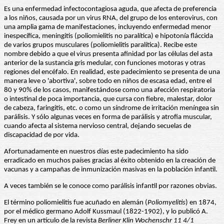
Es una enfermedad infectocontagiosa aguda, que afecta de preferencia
a los niños, causada por un virus RNA, del grupo de los enterovirus, con
una amplia gama de manifestaciones, incluyendo enfermedad menor
inespecífica, meningitis (poliomielitis no paralítica) e hipotonía fláccida
de varios grupos musculares (poliomielitis paralítica). Recibe este
nombre debido a que el virus presenta afinidad por las células del asta
anterior de la sustancia gris medular, con funciones motoras y otras
regiones del encéfalo. En realidad, este padecimiento se presenta de una
manera leve o 'abortiva', sobre todo en niños de escasa edad, entre el
80 y 90% de los casos, manifestándose como una afección respiratoria
o intestinal de poca importancia, que cursa con fiebre, malestar, dolor
de cabeza, faringitis, etc. o como un síndrome de irritación meníngea sin
parálisis. Y sólo algunas veces en forma de parálisis y atrofia muscular,
cuando afecta al sistema nervioso central, dejando secuelas de
discapacidad de por vida.
Afortunadamente en nuestros días este padecimiento ha sido
erradicado en muchos países gracias al éxito obtenido en la creación de
vacunas y a campañas de inmunización masivas en la población infantil.
A veces también se le conoce como parálisis infantil por razones obvias.
El término poliomielitis fue acuñado en alemán (
Poliomyelitis
) en 1874,
por el médico germano Adolf Kussmaul (1822-1902), y lo publicó A.
Frey en un artículo de la revista
Berliner Klin
Wochenschr 11 4/1