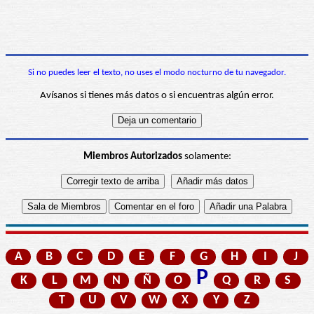
Si no puedes leer el texto, no uses el modo nocturno de tu navegador.
Avísanos si tienes más datos o si encuentras algún error.
Miembros Autorizados
solamente:
A
B
C
D
E
F
G
H
I
J
P
K
L
M
N
Ñ
O
Q
R
S
T
U
V
W
X
Y
Z