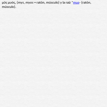
μῦς μυός, (
mys, myos
= ratón, músculo) y la raíz *
mus
- (ratón,
músculo).