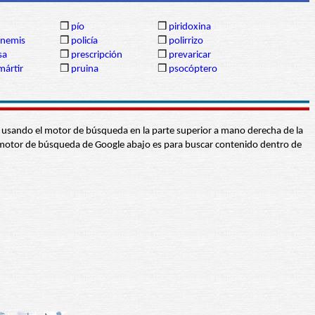
❒
pío
❒
piridoxina
nemis
❒
policía
❒
polirrizo
sa
❒
prescripción
❒
prevaricar
mártir
❒
pruina
❒
psocóptero
abra usando el motor de búsqueda en la parte superior a mano derecha de la
 El motor de búsqueda de Google abajo es para buscar contenido dentro de