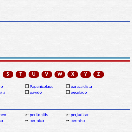
S
T
U
V
W
X
Y
Z
do
❒
Papanicolaou
❒
paracaidista
gía
❒
pávido
❒
peculado
oneo
➳
peritonitis
➳
perjudicar
co
➳
pérmico
➳
permiso