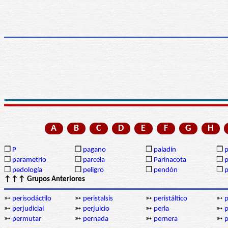
A
B
C
D
E
F
G
H
❒
P
❒
pagano
❒
paladín
❒
p
❒
parametrio
❒
parcela
❒
Parinacota
❒
p
❒
pedología
❒
peligro
❒
pendón
❒
↑↑↑ Grupos Anteriores
➳
perisodáctilo
➳
peristalsis
➳
peristáltico
➳
p
➳
perjudicial
➳
perjuicio
➳
perla
➳
p
➳
permutar
➳
pernada
➳
pernera
➳
p