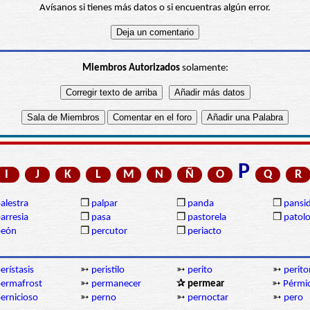
Avísanos si tienes más datos o si encuentras algún error.
Miembros Autorizados
solamente:
P
I
J
K
L
M
N
Ñ
O
Q
R
alestra
❒
palpar
❒
panda
❒
pansi
arresia
❒
pasa
❒
pastorela
❒
patolo
peón
❒
percutor
❒
periacto
erístasis
➳
peristilo
➳
perito
➳
perit
ermafrost
➳
permanecer
✰ permear
➳
Pérmi
ernicioso
➳
perno
➳
pernoctar
➳
pero