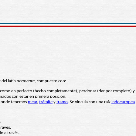
 del latín
permeare
, compuesto con:
l, como en perfecto (hecho completamente), perdonar (dar por completo) y pers
nados con estar en primera posición.
de donde tenemos
mear
,
trámite
y
tramo
. Se vincula con una raíz
indoeuropea
.
través.
o a través.