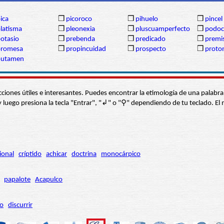
ica
❒
picoroco
❒
pihuelo
❒
pincel
latisma
❒
pleonexia
❒
pluscuamperfecto
❒
podoc
otasio
❒
prebenda
❒
predicado
❒
premi
promesa
❒
propincuidad
❒
prospecto
❒
proto
putamen
s secciones útiles e interesantes. Puedes encontrar la etimología de una pal
í” y luego presiona la tecla "Entrar", "↲" o "⚲" dependiendo de tu teclado.
ional
críptido
achicar
doctrina
monocárpico
papalote
Acapulco
ro
discurrir