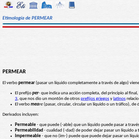
Etimología de PERMEAR
PERMEAR
El verbo
permear
(pasar un líquido completamente a través de algo) viene
El prefijo
per
- que indica una acción completa, del principio al fina
3
, que nos dio un montón de otros
prefijos griegos
y
latinos
relacio
El verbo
mea
re
(pasar, circular, circular un líquido o un tráfico), 
Derivados incluyen:
Permeable
- que puede (-able) que un líquido puede pasar a través
Permeabilidad
- cualidad (-dad) de poder dejar pasar un líquido a 
Impermeable
- que no (im-) puede que puede dejar pasar un líquid