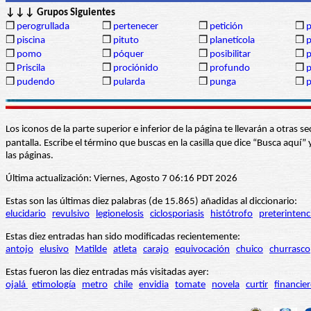
↓↓↓ Grupos Siguientes
❒
perogrullada
❒
pertenecer
❒
petición
❒
p
❒
piscina
❒
pituto
❒
planetícola
❒
p
❒
pomo
❒
póquer
❒
posibilitar
❒
p
❒
Priscila
❒
prociónido
❒
profundo
❒
❒
pudendo
❒
pularda
❒
punga
❒
Los iconos de la parte superior e inferior de la página te llevarán a otra
pantalla. Escribe el término que buscas en la casilla que dice “Busca aqu
las páginas.
Última actualización: Viernes, Agosto 7 06:16 PDT 2026
Estas son las últimas diez palabras (de 15.865) añadidas al diccionario:
elucidario
revulsivo
legionelosis
ciclosporiasis
histótrofo
preterintenc
Estas diez entradas han sido modificadas recientemente:
antojo
elusivo
Matilde
atleta
carajo
equivocación
chuico
churrasco
Estas fueron las diez entradas más visitadas ayer:
ojalá
etimología
metro
chile
envidia
tomate
novela
curtir
financie