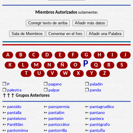
Miembros Autorizados
solamente:
A
B
C
D
E
F
G
H
I
J
P
K
L
M
N
Ñ
O
Q
R
S
T
U
V
W
X
Y
Z
❒
P
❒
pagano
❒
paladín
❒
palestra
❒
palpar
❒
panda
↑↑↑ Grupos Anteriores
➳
pansido
➳
panspermia
➳
pantagruélico
➳
pantalla
➳
pantalón
➳
pantano
➳
panteísmo
➳
panteón
➳
pantera
➳
Pantitlán
➳
pantocrátor
➳
pantógrafo
➳
pantomima
➳
pantorrilla
➳
pantufla