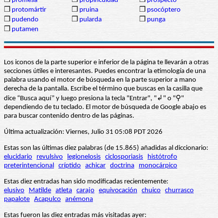
❒
promesa
❒
propincuidad
❒
prospecto
❒
protomártir
❒
pruina
❒
psocóptero
❒
pudendo
❒
pularda
❒
punga
❒
putamen
Los iconos de la parte superior e inferior de la página te llevarán a otras
secciones útiles e interesantes. Puedes encontrar la etimología de una
palabra usando el motor de búsqueda en la parte superior a mano
derecha de la pantalla. Escribe el término que buscas en la casilla que
dice “Busca aquí” y luego presiona la tecla "Entrar", "↲" o "⚲"
dependiendo de tu teclado. El motor de búsqueda de Google abajo es
para buscar contenido dentro de las páginas.
Última actualización: Viernes, Julio 31 05:08 PDT 2026
Estas son las últimas diez palabras (de 15.865) añadidas al diccionario:
elucidario
revulsivo
legionelosis
ciclosporiasis
histótrofo
preterintencional
críptido
achicar
doctrina
monocárpico
Estas diez entradas han sido modificadas recientemente:
elusivo
Matilde
atleta
carajo
equivocación
chuico
churrasco
papalote
Acapulco
anémona
Estas fueron las diez entradas más visitadas ayer: