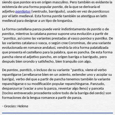
siendo que
pantex
era en origen masculino. Pero también es evidente la
existencia de una forma popular
pantia
, de la que se derivaría el
adjetivo
pantiatus
(ventrudo, barrigudo), usado en vez de
panticosus
por el latín medieval. Esta forma
pantia
también se atestigua en latín
medieval para designar a un tipo de longaniza.
La forma castellana panza puede venir indistintamente de
pantia
o de
pantica
, mientras la catalana
panxa
supone una evolución a partir de
*
pantica
, así como las variantes prestadas al vasco
pantxa
y
pantika
. De
las variantes catalana o vasca, o según cree Corominas, de una variante
evolucionada en romance andalusí, vendría la otra forma palatalizada
que presenta el castellano para la palabra, que es pancha. De esta forma
pancha viene el adjetivo pancho, en origen barriga o barrigudo, pero
después bien orondo y satisfecho, bien tranquilo con algo.
De
pantex, panticis
, o incluso de su variante *pantica, viene el verbo
repantigarse (arrellanarse bien en un asiento, extender uno y acoplar su
barriga), verbo del que a partir de pancha tenemos también la variante
repanchigarse o su modificación popular repanchingarse. Panzudo,
despanzurrar (vaciar a uno la panza, reventar algo lleno) y panceta
(tocino entreverado procedente sobre todo de la barriga del cerdo) son
formaciones de la lengua romance a partir de panza.
- Gracias: Helena