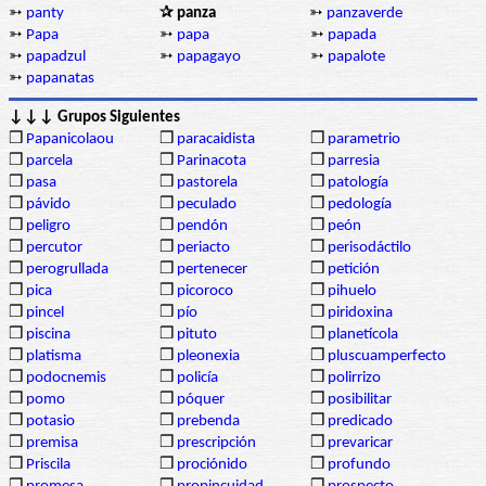
➳
panty
✰ panza
➳
panzaverde
➳
Papa
➳
papa
➳
papada
➳
papadzul
➳
papagayo
➳
papalote
➳
papanatas
↓↓↓ Grupos Siguientes
❒
Papanicolaou
❒
paracaidista
❒
parametrio
❒
parcela
❒
Parinacota
❒
parresia
❒
pasa
❒
pastorela
❒
patología
❒
pávido
❒
peculado
❒
pedología
❒
peligro
❒
pendón
❒
peón
❒
percutor
❒
periacto
❒
perisodáctilo
❒
perogrullada
❒
pertenecer
❒
petición
❒
pica
❒
picoroco
❒
pihuelo
❒
pincel
❒
pío
❒
piridoxina
❒
piscina
❒
pituto
❒
planetícola
❒
platisma
❒
pleonexia
❒
pluscuamperfecto
❒
podocnemis
❒
policía
❒
polirrizo
❒
pomo
❒
póquer
❒
posibilitar
❒
potasio
❒
prebenda
❒
predicado
❒
premisa
❒
prescripción
❒
prevaricar
❒
Priscila
❒
prociónido
❒
profundo