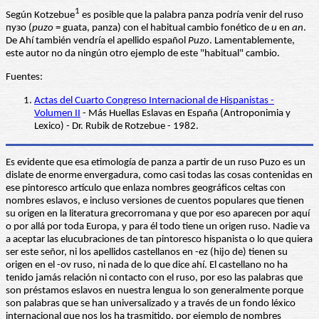
1
Según Kotzebue
es posible que la palabra panza podría venir del ruso
пузо (
puzo
= guata, panza) con el habitual cambio fonético de
u
en
an
.
De Ahí también vendría el apellido español
Puzo
. Lamentablemente,
este autor no da ningún otro ejemplo de este "habitual" cambio.
Fuentes:
Actas del Cuarto Congreso Internacional de Hispanistas -
Volumen II
- Más Huellas Eslavas en España (Antroponimia y
Lexico) - Dr. Rubik de Rotzebue - 1982.
Es evidente que esa etimología de panza a partir de un ruso Puzo es un
dislate de enorme envergadura, como casi todas las cosas contenidas en
ese pintoresco artículo que enlaza nombres geográficos celtas con
nombres eslavos, e incluso versiones de cuentos populares que tienen
su origen en la literatura grecorromana y que por eso aparecen por aquí
o por allá por toda Europa, y para él todo tiene un origen ruso. Nadie va
a aceptar las elucubraciones de tan pintoresco hispanista o lo que quiera
ser este señor, ni los apellidos castellanos en -ez (hijo de) tienen su
origen en el -ov ruso, ni nada de lo que dice ahí. El castellano no ha
tenido jamás relación ni contacto con el ruso, por eso las palabras que
son préstamos eslavos en nuestra lengua lo son generalmente porque
son palabras que se han universalizado y a través de un fondo léxico
internacional que nos los ha trasmitido, por ejemplo de nombres