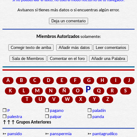
Si no puedes leer el texto, no uses el modo nocturno de tu navegador.
Avísanos si tienes más datos o si encuentras algún error.
Miembros Autorizados
solamente:
A
B
C
D
E
F
G
H
I
J
P
K
L
M
N
Ñ
O
Q
R
S
T
U
V
W
X
Y
Z
❒
P
❒
pagano
❒
paladín
❒
palestra
❒
palpar
❒
panda
↑↑↑ Grupos Anteriores
➳
pansido
➳
panspermia
➳
pantagruélico