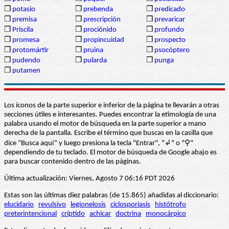
❒
potasio
❒
prebenda
❒
predicado
❒
premisa
❒
prescripción
❒
prevaricar
❒
Priscila
❒
prociónido
❒
profundo
❒
promesa
❒
propincuidad
❒
prospecto
❒
protomártir
❒
pruina
❒
psocóptero
❒
pudendo
❒
pularda
❒
punga
❒
putamen
Los iconos de la parte superior e inferior de la página te llevarán a otras
secciones útiles e interesantes. Puedes encontrar la etimología de una
palabra usando el motor de búsqueda en la parte superior a mano
derecha de la pantalla. Escribe el término que buscas en la casilla que
dice “Busca aquí” y luego presiona la tecla "Entrar", "↲" o "⚲"
dependiendo de tu teclado. El motor de búsqueda de Google abajo es
para buscar contenido dentro de las páginas.
Última actualización: Viernes, Agosto 7 06:16 PDT 2026
Estas son las últimas diez palabras (de 15.865) añadidas al diccionario:
elucidario
revulsivo
legionelosis
ciclosporiasis
histótrofo
preterintencional
críptido
achicar
doctrina
monocárpico