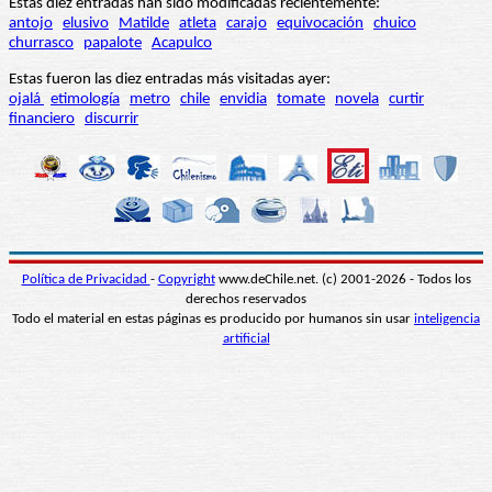
Estas diez entradas han sido modificadas recientemente:
antojo
elusivo
Matilde
atleta
carajo
equivocación
chuico
churrasco
papalote
Acapulco
Estas fueron las diez entradas más visitadas ayer:
ojalá
etimología
metro
chile
envidia
tomate
novela
curtir
financiero
discurrir
Política de Privacidad
-
Copyright
www.deChile.net. (c) 2001-2026 - Todos los
derechos reservados
Todo el material en estas páginas es producido por humanos sin usar
inteligencia
artificial