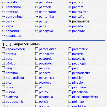
➳
pantalla
➳
pantalón
➳
pantano
➳
panteísmo
➳
panteón
➳
pantera
➳
Pantitlán
➳
pantocrátor
➳
pantógrafo
➳
pantomima
➳
pantorrilla
➳
pantufla
➳
panty
➳
panza
✰ panzaverde
➳
Papa
➳
papa
➳
papada
➳
papadzul
➳
papagayo
➳
papalote
➳
papanatas
↓↓↓ Grupos Siguientes
❒
Papanicolaou
❒
paracaidista
❒
parametrio
❒
parcela
❒
Parinacota
❒
parresia
❒
pasa
❒
pastorela
❒
patología
❒
pávido
❒
peculado
❒
pedología
❒
peligro
❒
pendón
❒
peón
❒
percutor
❒
periacto
❒
perisodáctilo
❒
perogrullada
❒
pertenecer
❒
petición
❒
pica
❒
picoroco
❒
pihuelo
❒
pincel
❒
pío
❒
piridoxina
❒
piscina
❒
pituto
❒
planetícola
❒
platisma
❒
pleonexia
❒
pluscuamperfecto
❒
podocnemis
❒
policía
❒
polirrizo
❒
pomo
❒
póquer
❒
posibilitar