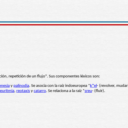
ación, repetición de un flujo". Sus componentes léxicos son:
enesia
y
palinodia
. Se asocia con la raíz indoeuropea *
kʷel
- (revolver, mudar
euritmia
,
reotaxis
y
catarro
. Se relaciona a la raíz *
sreu
- (fluir).