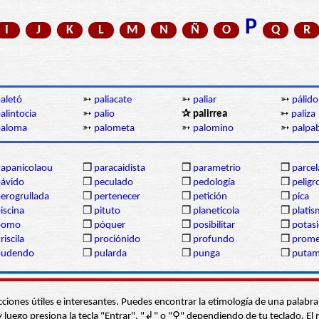
P
I
J
K
L
M
N
Ñ
O
Q
R
aletó
➳
paliacate
➳
paliar
➳
pálido
alintocia
➳
palio
✰ palirrea
➳
paliza
paloma
➳
palometa
➳
palomino
➳
palpa
apanicolaou
❒
paracaidista
❒
parametrio
❒
parcel
ávido
❒
peculado
❒
pedología
❒
peligr
erogrullada
❒
pertenecer
❒
petición
❒
pica
iscina
❒
pituto
❒
planetícola
❒
plati
pomo
❒
póquer
❒
posibilitar
❒
potas
riscila
❒
prociónido
❒
profundo
❒
prome
pudendo
❒
pularda
❒
punga
❒
puta
s secciones útiles e interesantes. Puedes encontrar la etimología de una pal
í” y luego presiona la tecla "Entrar", "↲" o "⚲" dependiendo de tu teclado.