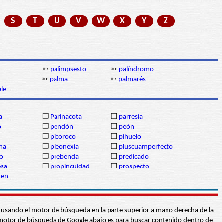
S
T
U
V
W
X
Y
Z
➳
palimpsesto
➳
palíndromo
➳
palma
➳
palmarés
ble
a
❒
Parinacota
❒
parresia
o
❒
pendón
❒
peón
❒
picoroco
❒
pihuelo
sma
❒
pleonexia
❒
pluscuamperfecto
io
❒
prebenda
❒
predicado
sa
❒
propincuidad
❒
prospecto
men
abra usando el motor de búsqueda en la parte superior a mano derecha de la
 El motor de búsqueda de Google abajo es para buscar contenido dentro de