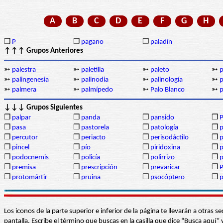
A
B
C
D
E
F
G
H
❒
P
❒
pagano
❒
paladín
↑↑↑ Grupos Anteriores
➳
palestra
➳
paletilla
➳
paleto
➳
p
➳
palingenesia
➳
palinodia
➳
palinología
➳
p
➳
palmera
➳
palmípedo
➳
Palo Blanco
➳
↓↓↓ Grupos Siguientes
❒
palpar
❒
panda
❒
pansido
❒
P
❒
pasa
❒
pastorela
❒
patología
❒
p
❒
percutor
❒
periacto
❒
perisodáctilo
❒
p
❒
pincel
❒
pío
❒
piridoxina
❒
p
❒
podocnemis
❒
policía
❒
polirrizo
❒
❒
premisa
❒
prescripción
❒
prevaricar
❒
P
❒
protomártir
❒
pruina
❒
psocóptero
❒
Los iconos de la parte superior e inferior de la página te llevarán a otra
pantalla. Escribe el término que buscas en la casilla que dice “Busca aqu