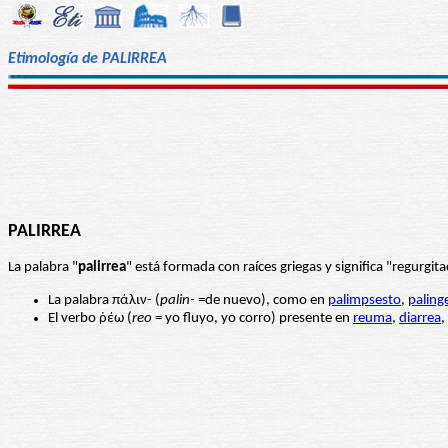
Etimología de PALIRREA
PALIRREA
La palabra "
palirrea
" está formada con raíces griegas y significa "regurgit
La palabra πάλιν- (
palin-
=de nuevo), como en
palimpsesto
,
paling
El verbo ῥέω (
reo
= yo fluyo, yo corro) presente en
reuma
,
diarrea
,