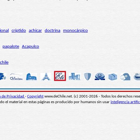
ional
críptido
achicar
doctrina
monocárpico
papalote
Acapulco
chile
ca de Privacidad
-
Copyright
www.deChile.net. (c) 2001-2026 - Todos los derechos res
do el material en estas páginas es producido por humanos sin usar
inteligencia artific