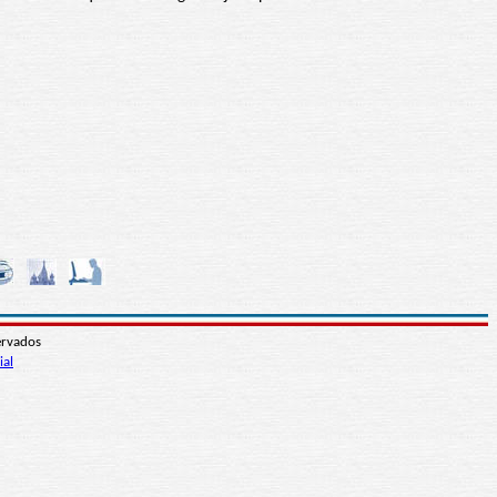
ervados
ial