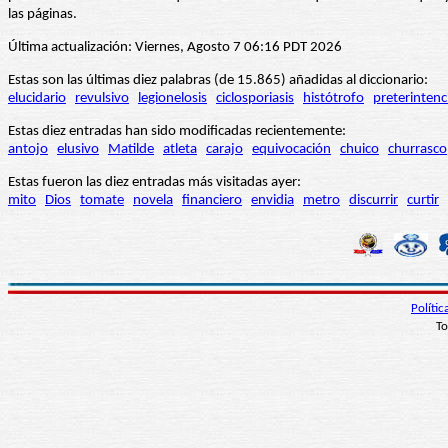
las páginas.
Última actualización: Viernes, Agosto 7 06:16 PDT 2026
Estas son las últimas diez palabras (de 15.865) añadidas al diccionario:
elucidario
revulsivo
legionelosis
ciclosporiasis
histótrofo
preterintenc
Estas diez entradas han sido modificadas recientemente:
antojo
elusivo
Matilde
atleta
carajo
equivocación
chuico
churrasco
Estas fueron las diez entradas más visitadas ayer:
mito
Dios
tomate
novela
financiero
envidia
metro
discurrir
curtir
Políti
To