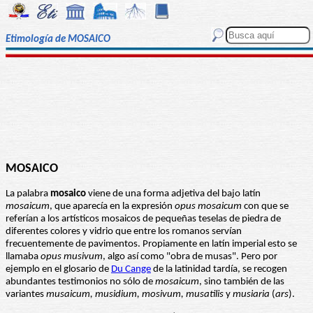
Etimología de MOSAICO
MOSAICO
La palabra
mosaico
viene de una forma adjetiva del bajo latín
mosaicum
, que aparecía en la expresión
opus mosaicum
con que se
referían a los artísticos mosaicos de pequeñas teselas de piedra de
diferentes colores y vidrio que entre los romanos servían
frecuentemente de pavimentos. Propiamente en latín imperial esto se
llamaba
opus musivum
, algo así como "obra de musas". Pero por
ejemplo en el glosario de
Du Cange
de la latinidad tardía, se recogen
abundantes testimonios no sólo de
mosaicum
, sino también de las
variantes
musaicum, musidium, mosivum, musatilis
y
musiaria
(
ars
).