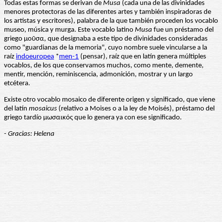
Todas estas formas se derivan de
Musa
(cada una de las divinidades
menores protectoras de las diferentes artes y también inspiradoras de
los artistas y escritores), palabra de la que también proceden los vocablo
museo, música y murga. Este vocablo latino
Musa
fue un préstamo del
griego μοῦσα, que designaba a este tipo de divinidades consideradas
como "guardianas de la memoria", cuyo nombre suele vincularse a la
raíz
indoeuropea
*
men-1
(pensar), raíz que en latín genera múltiples
vocablos, de los que conservamos muchos, como mente, demente,
mentir, mención, reminiscencia, admonición, mostrar y un largo
etcétera.
Existe otro vocablo mosaico de diferente origen y significado, que viene
del latín
mosaicus
(relativo a Moises o a la ley de Moisés), préstamo del
griego tardío μωσαικός que lo genera ya con ese significado.
- Gracias: Helena