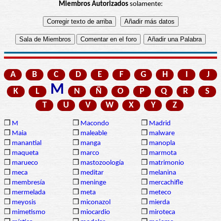
Miembros Autorizados
solamente:
A
B
C
D
E
F
G
H
I
J
M
K
L
N
Ñ
O
P
Q
R
S
T
U
V
W
X
Y
Z
❒
M
❒
Macondo
❒
Madrid
❒
Maia
❒
maleable
❒
malware
❒
manantial
❒
manga
❒
manopla
❒
maqueta
❒
marco
❒
marmota
❒
marueco
❒
mastozoología
❒
matrimonio
❒
meca
❒
meditar
❒
melanina
❒
membresía
❒
meninge
❒
mercachifle
❒
mermelada
❒
meta
❒
meteco
❒
meyosis
❒
miconazol
❒
mierda
❒
mimetismo
❒
miocardio
❒
miroteca