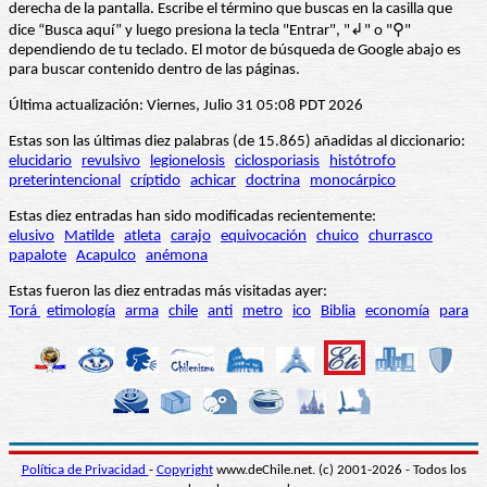
derecha de la pantalla. Escribe el término que buscas en la casilla que
dice “Busca aquí” y luego presiona la tecla "Entrar", "↲" o "⚲"
dependiendo de tu teclado. El motor de búsqueda de Google abajo es
para buscar contenido dentro de las páginas.
Última actualización: Viernes, Julio 31 05:08 PDT 2026
Estas son las últimas diez palabras (de 15.865) añadidas al diccionario:
elucidario
revulsivo
legionelosis
ciclosporiasis
histótrofo
preterintencional
críptido
achicar
doctrina
monocárpico
Estas diez entradas han sido modificadas recientemente:
elusivo
Matilde
atleta
carajo
equivocación
chuico
churrasco
papalote
Acapulco
anémona
Estas fueron las diez entradas más visitadas ayer:
Torá
etimología
arma
chile
anti
metro
ico
Biblia
economía
para
Política de Privacidad
-
Copyright
www.deChile.net. (c) 2001-2026 - Todos los