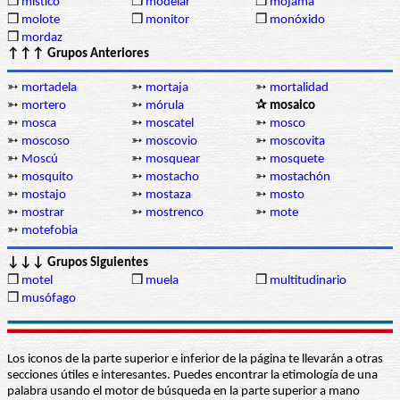
❒
místico
❒
modelar
❒
mojama
❒
molote
❒
monitor
❒
monóxido
❒
mordaz
↑↑↑ Grupos Anteriores
➳
mortadela
➳
mortaja
➳
mortalidad
➳
mortero
➳
mórula
✰ mosaico
➳
mosca
➳
moscatel
➳
mosco
➳
moscoso
➳
moscovio
➳
moscovita
➳
Moscú
➳
mosquear
➳
mosquete
➳
mosquito
➳
mostacho
➳
mostachón
➳
mostajo
➳
mostaza
➳
mosto
➳
mostrar
➳
mostrenco
➳
mote
➳
motefobia
↓↓↓ Grupos Siguientes
❒
motel
❒
muela
❒
multitudinario
❒
musófago
Los iconos de la parte superior e inferior de la página te llevarán a otras
secciones útiles e interesantes. Puedes encontrar la etimología de una
palabra usando el motor de búsqueda en la parte superior a mano