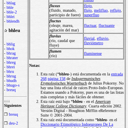
-
bhlag
fluxus
flojo
,
-
bhle
(fluido, manado,
flujo
,
melifluo
,
reflujo
,
-
bhle-2
participio de fuere)
superfluo
-
bhlei
fluctus
-
bhlendh
(oleaje, marea,
fluctuar
,
fluctuante
bhleu
agitación del mar)
✰
fluvius
fluvial
,
efluvio
,
(río, caudal que
fluviómetro
-
bhlig
fluye)
-
bhok
flumen
-
bhrag
fluminense
(río)
-
bhrater
-
bhreg
Notas:
-
bhrei
-
bhru
Esta raíz (*
bhleu
-) está documentada en la
entrada
-
bhrug
268
página 158
de
Indogermanisches
-
bhudh
Etymologisches Woerterbuch
de Julius Pokorny. No
-
bhugo-s
hay una lista oficial de raíces Proto-Indo-Europeas.
-
breuq
Estamos usando a Pokorny, pues es una de las listas
más completas y más fáciles de obtener.
↓↓↓
Esta raíz está bajo *
bhleu
- en el
American
Siguientes
Heritage College Dictionary
. Cuarta edición 2002.
Versión Digital - Houghton Mifflin eReference
❒
breuq
Suite © 2001-2004.
Esta raíz está documentada como *
bhleu
- en el
❒
deu-2
Diccionario Etimológico Indoeuropeo De La