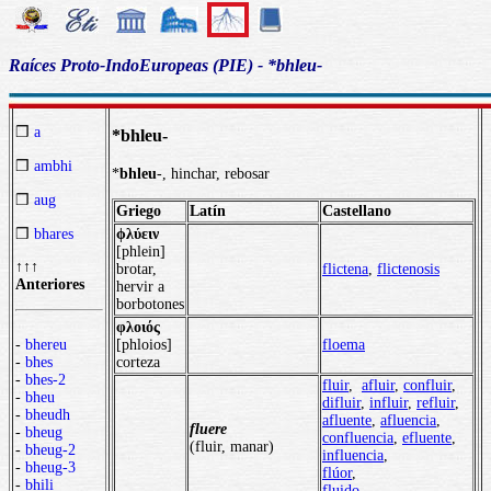
Raíces Proto-IndoEuropeas (PIE) - *bhleu-
❒
a
*bhleu-
❒
ambhi
*
bhleu
-, hinchar, rebosar
❒
aug
Griego
Latín
Castellano
ϕλύειν
❒
bhares
[phlein]
↑↑↑
brotar,
flictena
,
flictenosis
Anteriores
hervir a
borbotones
φλοιός
[phloios]
floema
-
bhereu
corteza
-
bhes
-
bhes-2
fluir
,
afluir
,
confluir
,
-
bheu
difluir
,
influir
,
refluir
,
-
bheudh
afluente
,
afluencia
,
fluere
-
bheug
confluencia
,
efluente
,
(fluir, manar)
-
bheug-2
influencia
,
-
bheug-3
flúor
,
-
bhili
fluido