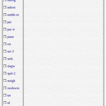
❒
mereg
❒
nekwt
❒
ombh-ro
❒
pei
❒
per-4
❒
pneu
❒
ret
❒
sei-3
❒
serk
❒
slagw
❒
spel-2
❒
steigh
❒
swekwos
❒
ter
❒
ul