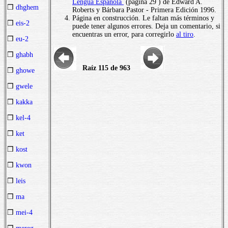
Lengua Española
(página 29 ) de Edward A.
❒
dhghem
Roberts y Bárbara Pastor - Primera Edición 1996.
Página en construcción. Le faltan más términos y
❒
eis-2
puede tener algunos errores. Deja un comentario, si
encuentras un error, para corregirlo
al tiro
.
❒
eu-2
❒
ghabh
Raíz 115 de 963
❒
ghowe
❒
gwele
❒
kakka
❒
kel-4
❒
ket
❒
kost
❒
kwon
❒
leis
❒
ma
❒
mei-4