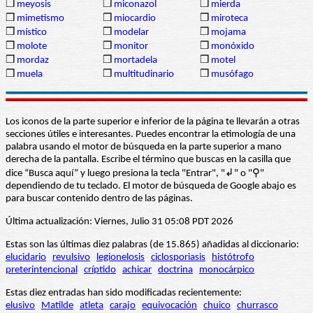
❒
meyosis
❒
miconazol
❒
mierda
❒
mimetismo
❒
miocardio
❒
miroteca
❒
místico
❒
modelar
❒
mojama
❒
molote
❒
monitor
❒
monóxido
❒
mordaz
❒
mortadela
❒
motel
❒
muela
❒
multitudinario
❒
musófago
Los iconos de la parte superior e inferior de la página te llevarán a otras
secciones útiles e interesantes. Puedes encontrar la etimología de una
palabra usando el motor de búsqueda en la parte superior a mano
derecha de la pantalla. Escribe el término que buscas en la casilla que
dice “Busca aquí” y luego presiona la tecla "Entrar", "↲" o "⚲"
dependiendo de tu teclado. El motor de búsqueda de Google abajo es
para buscar contenido dentro de las páginas.
Última actualización: Viernes, Julio 31 05:08 PDT 2026
Estas son las últimas diez palabras (de 15.865) añadidas al diccionario:
elucidario
revulsivo
legionelosis
ciclosporiasis
histótrofo
preterintencional
críptido
achicar
doctrina
monocárpico
Estas diez entradas han sido modificadas recientemente:
elusivo
Matilde
atleta
carajo
equivocación
chuico
churrasco