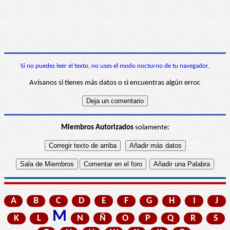
Si no puedes leer el texto, no uses el modo nocturno de tu navegador.
Avísanos si tienes más datos o si encuentras algún error.
Miembros Autorizados
solamente:
A
B
C
D
E
F
G
H
I
J
M
K
L
N
Ñ
O
P
Q
R
S