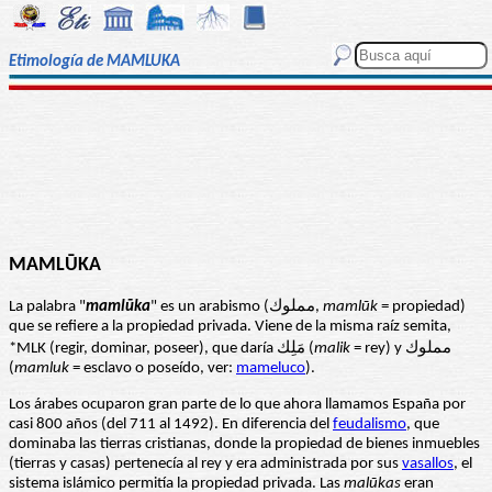
Etimología de MAMLUKA
MAMLŪKA
La palabra "
mamlūka
" es un arabismo (مملوك,
mamlūk
= propiedad)
que se refiere a la propiedad privada. Viene de la misma raíz semita,
*MLK (regir, dominar, poseer), que daría مَلِك (
malik
= rey) y مملوك
(
mamluk
= esclavo o poseído, ver:
mameluco
).
Los árabes ocuparon gran parte de lo que ahora llamamos España por
casi 800 años (del 711 al 1492). En diferencia del
feudalismo
, que
dominaba las tierras cristianas, donde la propiedad de bienes inmuebles
(tierras y casas) pertenecía al rey y era administrada por sus
vasallos
, el
sistema islámico permitía la propiedad privada. Las
malūkas
eran