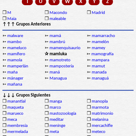
T
U
V
W
X
Y
Z
❒
M
❒
Macondo
❒
Madrid
❒
Maia
❒
maleable
↑↑↑ Grupos Anteriores
➳
malware
➳
mamá
➳
mamarracho
➳
mambo
➳
mambrú
➳
mamelón
➳
mameluco
➳
mamenquisaurio
➳
mamey
➳
mamífero
✰ mamluka
➳
mamografía
➳
mamola
➳
mamotreto
➳
mampara
➳
mamperlán
➳
mampostería
➳
mamut
➳
maña
➳
maná
➳
manada
➳
mánager
➳
Managua
➳
managuá
➳
mañana
↓↓↓ Grupos Siguientes
❒
manantial
❒
manga
❒
manopla
❒
maqueta
❒
marco
❒
marmota
❒
marueco
❒
mastozoología
❒
matrimonio
❒
meca
❒
meditar
❒
melanina
❒
membresía
❒
meninge
❒
mercachifle
❒
mermelada
❒
meta
❒
meteco