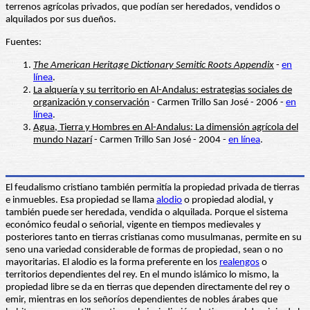
terrenos agrícolas privados, que podían ser heredados, vendidos o
alquilados por sus dueños.
Fuentes:
The American Heritage Dictionary Semitic Roots Appendix
-
en
línea
.
La alquería y su territorio en Al-Andalus: estrategias sociales de
organización y conservación
- Carmen Trillo San José - 2006 -
en
línea
.
Agua, Tierra y Hombres en Al-Andalus: La dimensión agrícola del
mundo Nazarí
- Carmen Trillo San José - 2004 -
en línea
.
El feudalismo cristiano también permitía la propiedad privada de tierras
e inmuebles. Esa propiedad se llama
alodio
o propiedad alodial, y
también puede ser heredada, vendida o alquilada. Porque el sistema
económico feudal o señorial, vigente en tiempos medievales y
posteriores tanto en tierras cristianas como musulmanas, permite en su
seno una variedad considerable de formas de propiedad, sean o no
mayoritarias. El alodio es la forma preferente en los
realengos
o
territorios dependientes del rey. En el mundo islámico lo mismo, la
propiedad libre se da en tierras que dependen directamente del rey o
emir, mientras en los señoríos dependientes de nobles árabes que