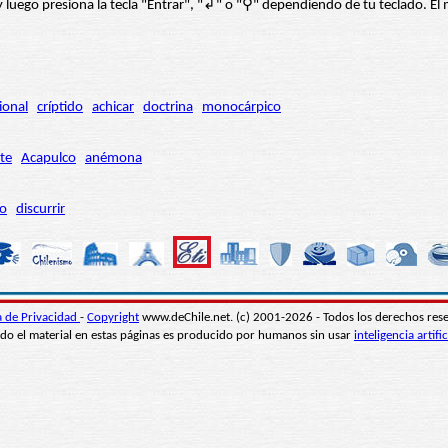
í” y luego presiona la tecla "Entrar", "↲" o "⚲" dependiendo de tu teclado.
ional
críptido
achicar
doctrina
monocárpico
te
Acapulco
anémona
ro
discurrir
ca de Privacidad
-
Copyright
www.deChile.net. (c) 2001-2026 - Todos los derechos res
do el material en estas páginas es producido por humanos sin usar
inteligencia artific