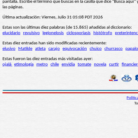
pantalla. Escribe el término que buscas en la casilla que dice “Busca aqu
las páginas.
Última actualización: Viernes, Julio 31 05:08 PDT 2026
Estas son las últimas diez palabras (de 15.865) añadidas al diccionario:
elucidario
revulsivo
legionelosis
ciclosporiasis
histótrofo
preterintenc
Estas diez entradas han sido modificadas recientemente:
elusivo
Matilde
atleta
carajo
equivocación
chuico
churrasco
papalo
Estas fueron las diez entradas más visitadas ayer:
ojalá
etimología
metro
chile
envidia
tomate
novela
curtir
financie
Políti
To