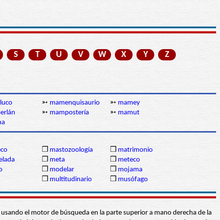
S
T
U
V
W
X
Y
Z
luco
➳
mamenquisaurio
➳
mamey
erlán
➳
mampostería
➳
mamut
na
co
❒
mastozoología
❒
matrimonio
lada
❒
meta
❒
meteco
o
❒
modelar
❒
mojama
❒
multitudinario
❒
musófago
abra usando el motor de búsqueda en la parte superior a mano derecha de la