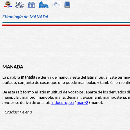
Etimología de MANADA
MANADA
La palabra
manada
se deriva de mano, y esta del latín
manus
. Este términ
puñado, conjunto de cosas que uno puede manipular, y también en sentid
De esta raíz formó el latín multitud de vocablos, aparte de los derivados d
manipular, manojo, manopla, maña, desmán, aguamanil, mampostería, ma
manus
se deriva de una raíz
indoeuropea
*
man-2
(mano).
- Gracias: Helena