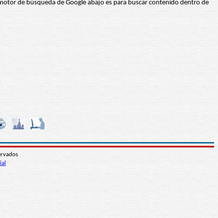
 El motor de búsqueda de Google abajo es para buscar contenido dentro de
ervados
ial