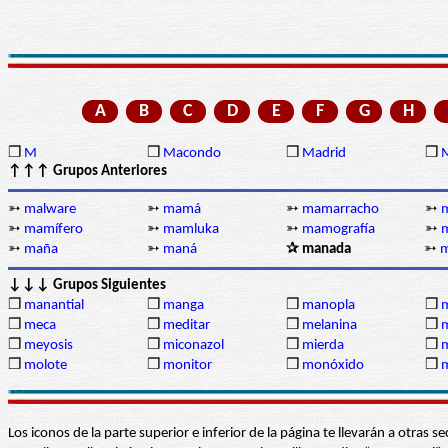
A
B
C
D
E
F
G
H
❒
M
❒
Macondo
❒
Madrid
❒
↑↑↑ Grupos Anteriores
➳
malware
➳
mamá
➳
mamarracho
➳
➳
mamífero
➳
mamluka
➳
mamografía
➳
➳
maña
➳
maná
✰ manada
➳
m
↓↓↓ Grupos Siguientes
❒
manantial
❒
manga
❒
manopla
❒
❒
meca
❒
meditar
❒
melanina
❒
❒
meyosis
❒
miconazol
❒
mierda
❒
❒
molote
❒
monitor
❒
monóxido
❒
Los iconos de la parte superior e inferior de la página te llevarán a otra