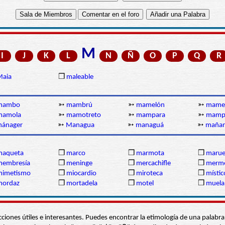
M
I
J
K
L
N
Ñ
O
P
Q
R
Maia
❒
maleable
mambo
➳
mambrú
➳
mamelón
➳
mame
mamola
➳
mamotreto
➳
mampara
➳
mamp
ánager
➳
Managua
➳
managuá
➳
maña
maqueta
❒
marco
❒
marmota
❒
marue
membresía
❒
meninge
❒
mercachifle
❒
merme
mimetismo
❒
miocardio
❒
miroteca
❒
místic
mordaz
❒
mortadela
❒
motel
❒
muela
s secciones útiles e interesantes. Puedes encontrar la etimología de una pal