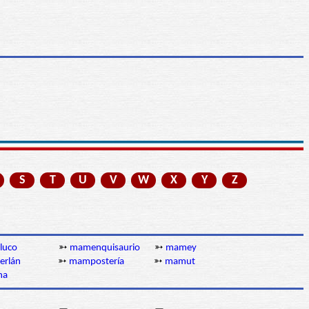
S
T
U
V
W
X
Y
Z
luco
➳
mamenquisaurio
➳
mamey
rlán
➳
mampostería
➳
mamut
na