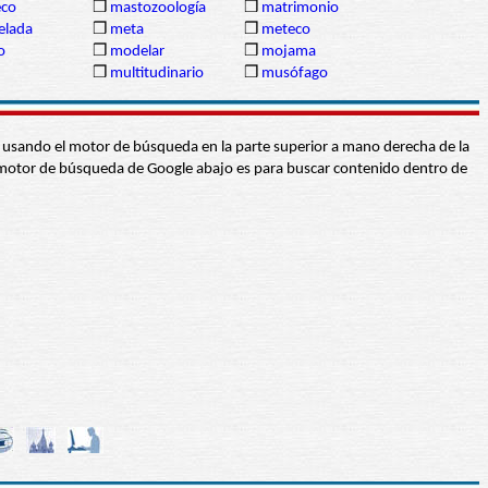
co
❒
mastozoología
❒
matrimonio
lada
❒
meta
❒
meteco
o
❒
modelar
❒
mojama
❒
multitudinario
❒
musófago
abra usando el motor de búsqueda en la parte superior a mano derecha de la
 El motor de búsqueda de Google abajo es para buscar contenido dentro de