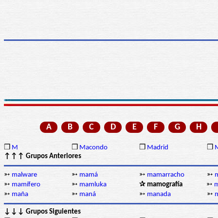
A
B
C
D
E
F
G
H
❒
M
❒
Macondo
❒
Madrid
❒
↑↑↑ Grupos Anteriores
➳
malware
➳
mamá
➳
mamarracho
➳
➳
mamífero
➳
mamluka
✰ mamografía
➳
➳
maña
➳
maná
➳
manada
➳
↓↓↓ Grupos Siguientes