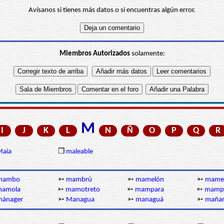
Avísanos si tienes más datos o si encuentras algún error.
Miembros Autorizados
solamente:
M
I
J
K
L
N
Ñ
O
P
Q
R
Maia
❒
maleable
mambo
➳
mambrú
➳
mamelón
➳
mame
mamola
➳
mamotreto
➳
mampara
➳
mampe
mánager
➳
Managua
➳
managuá
➳
maña