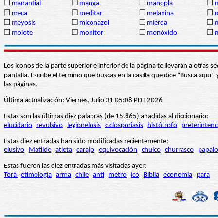
❒
manantial
❒
manga
❒
manopla
❒
❒
meca
❒
meditar
❒
melanina
❒
❒
meyosis
❒
miconazol
❒
mierda
❒
❒
molote
❒
monitor
❒
monóxido
❒
Los iconos de la parte superior e inferior de la página te llevarán a otra
pantalla. Escribe el término que buscas en la casilla que dice “Busca aqu
las páginas.
Última actualización: Viernes, Julio 31 05:08 PDT 2026
Estas son las últimas diez palabras (de 15.865) añadidas al diccionario:
elucidario
revulsivo
legionelosis
ciclosporiasis
histótrofo
preterintenc
Estas diez entradas han sido modificadas recientemente:
elusivo
Matilde
atleta
carajo
equivocación
chuico
churrasco
papalo
Estas fueron las diez entradas más visitadas ayer:
Torá
etimología
arma
chile
anti
metro
ico
Biblia
economía
para