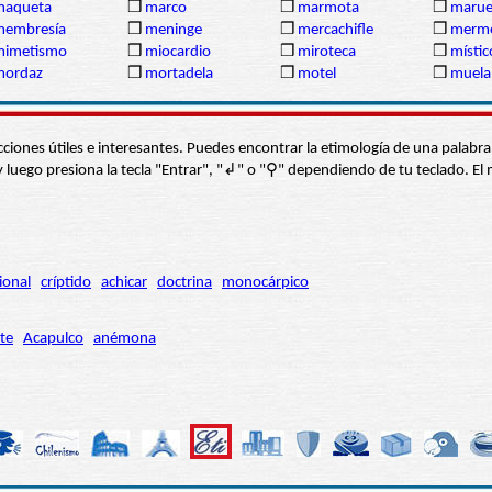
maqueta
❒
marco
❒
marmota
❒
marue
membresía
❒
meninge
❒
mercachifle
❒
merme
mimetismo
❒
miocardio
❒
miroteca
❒
místic
mordaz
❒
mortadela
❒
motel
❒
muela
s secciones útiles e interesantes. Puedes encontrar la etimología de una pal
í” y luego presiona la tecla "Entrar", "↲" o "⚲" dependiendo de tu teclado.
ional
críptido
achicar
doctrina
monocárpico
te
Acapulco
anémona