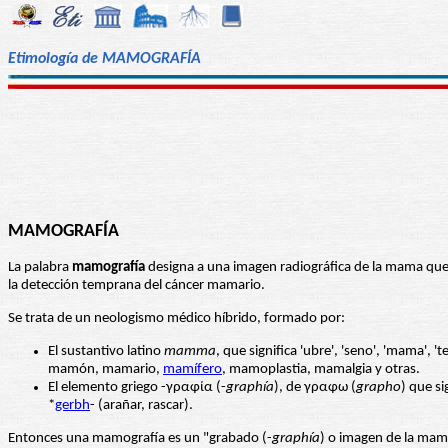
Etimología de MAMOGRAFÍA
MAMOGRAFÍA
La palabra
mamografía
designa a una imagen radiográfica de la mama que 
la detección temprana del cáncer mamario.
Se trata de un neologismo médico híbrido, formado por:
El sustantivo latino
mamma
, que significa 'ubre', 'seno', 'mama',
mamón, mamario,
mamífero
, mamoplastia, mamalgia y otras.
El elemento griego -γραφία (-
graphía
), de γραφω (
grapho
) que si
*
gerbh
- (arañar, rascar).
Entonces una mamografía es un "grabado (-
graphía
) o imagen de la mam