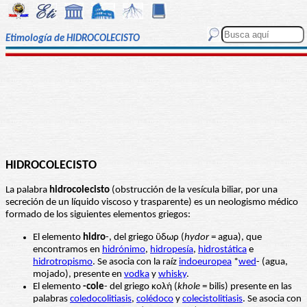
Etimología de HIDROCOLECISTO
HIDROCOLECISTO
La palabra
hidrocolecisto
(obstrucción de la vesícula biliar, por una
secreción de un líquido viscoso y trasparente) es un neologismo médico
formado de los siguientes elementos griegos:
El elemento
hidro
-, del griego ὓδωρ (
hydor
= agua), que
encontramos en
hidrónimo
,
hidropesía
,
hidrostática
e
hidrotropismo
. Se asocia con la raíz
indoeuropea
*
wed
- (agua,
mojado), presente en
vodka
y
whisky
.
El elemento
-cole
- del griego κολή (
khole
= bilis) presente en las
palabras
coledocolitiasis
,
colédoco
y
colecistolitiasis
. Se asocia con