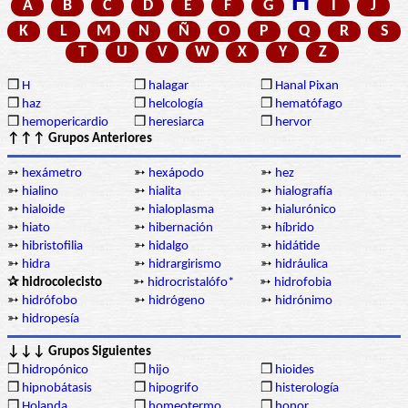
H
A
B
C
D
E
F
G
I
J
K
L
M
N
Ñ
O
P
Q
R
S
T
U
V
W
X
Y
Z
❒
H
❒
halagar
❒
Hanal Pixan
❒
haz
❒
helcología
❒
hematófago
❒
hemopericardio
❒
heresiarca
❒
hervor
↑↑↑ Grupos Anteriores
➳
hexámetro
➳
hexápodo
➳
hez
➳
hialino
➳
hialita
➳
hialografía
➳
hialoide
➳
hialoplasma
➳
hialurónico
➳
hiato
➳
hibernación
➳
híbrido
➳
hibristofilia
➳
hidalgo
➳
hidátide
➳
hidra
➳
hidrargirismo
➳
hidráulica
✰ hidrocolecisto
➳
hidrocristalófo*
➳
hidrofobia
➳
hidrófobo
➳
hidrógeno
➳
hidrónimo
➳
hidropesía
↓↓↓ Grupos Siguientes
❒
hidropónico
❒
hijo
❒
hioides
❒
hipnobátasis
❒
hipogrifo
❒
histerología
❒
Holanda
❒
homeotermo
❒
honor