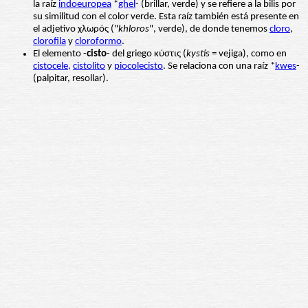
la raíz
indoeuropea
*
ghel
- (brillar, verde) y se refiere a la bilis por
su similitud con el color verde. Esta raíz también está presente en
el adjetivo χλωρός ("
khloros
", verde), de donde tenemos
cloro
,
clorofila
y
cloroformo
.
El elemento -
cisto
- del griego κύστις (
kystis
= vejiga), como en
cistocele,
cistolito
y
piocolecisto
. Se relaciona con una raíz *
kwes
-
(palpitar, resollar).