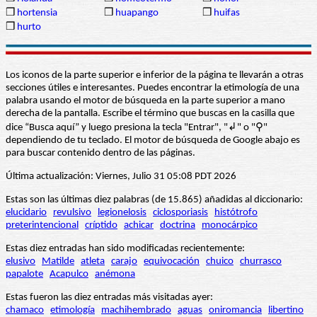
❒
hortensia
❒
huapango
❒
huifas
❒
hurto
Los iconos de la parte superior e inferior de la página te llevarán a otras
secciones útiles e interesantes. Puedes encontrar la etimología de una
palabra usando el motor de búsqueda en la parte superior a mano
derecha de la pantalla. Escribe el término que buscas en la casilla que
dice “Busca aquí” y luego presiona la tecla "Entrar", "↲" o "⚲"
dependiendo de tu teclado. El motor de búsqueda de Google abajo es
para buscar contenido dentro de las páginas.
Última actualización: Viernes, Julio 31 05:08 PDT 2026
Estas son las últimas diez palabras (de 15.865) añadidas al diccionario:
elucidario
revulsivo
legionelosis
ciclosporiasis
histótrofo
preterintencional
críptido
achicar
doctrina
monocárpico
Estas diez entradas han sido modificadas recientemente:
elusivo
Matilde
atleta
carajo
equivocación
chuico
churrasco
papalote
Acapulco
anémona
Estas fueron las diez entradas más visitadas ayer:
chamaco
etimología
machihembrado
aguas
oniromancia
libertino