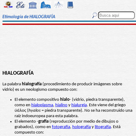
Etimología de HIALOGRAFÍA
HIALOGRAFÍA
La palabra
hialografía
(procedimiento de producir imágenes sobre
vidrio) es un neologismo compuesto con:
El elemento compositivo
hialo
- (vidrio, piedra transparente),
como en
hialoplasma
,
hialino
y
hialurgia
. Este viene del griego
ύάλος (
hyalos
= piedra transparente). No se ha reconstruido una
raíz indoeuropea para esta palabra.
El elemento -
grafia
(reproducción por medio de dibujos o
grabados), como en
fotografía
,
holografía
y
litografía
. Está
compuesto con: