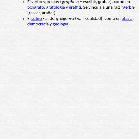
El verbo γραφειν (
graphein
= escribir, grabar), como en
bolígrafo
,
grafología
y
graffiti
. Se vincula a una raíz *
gerbh
-
(rascar, arañar).
El
sufijo
-ía, del griego -ια (-ia = cualidad), como en
afasia
,
democracia
y
geología
.