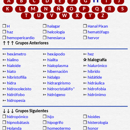
H
A
B
C
D
E
F
G
I
J
K
L
M
N
Ñ
O
P
Q
R
S
T
U
V
W
X
Y
Z
❒
H
❒
halagar
❒
Hanal Pixan
❒
haz
❒
helcología
❒
hematófago
❒
hemopericardio
❒
heresiarca
❒
hervor
↑↑↑ Grupos Anteriores
➳
hexámetro
➳
hexápodo
➳
hez
➳
hialino
➳
hialita
✰ hialografía
➳
hialoide
➳
hialoplasma
➳
hialurónico
➳
hiato
➳
hibernación
➳
híbrido
➳
hibristofilia
➳
hidalgo
➳
hidátide
➳
hidra
➳
hidrargirismo
➳
hidráulica
➳
hidrocolecisto
➳
hidrocristalófo*
➳
hidrofobia
➳
hidrófobo
➳
hidrógeno
➳
hidrónimo
➳
hidropesía
↓↓↓ Grupos Siguientes
❒
hidropónico
❒
hijo
❒
hioides
❒
hipnobátasis
❒
hipogrifo
❒
histerología
❒
Holanda
❒
homeotermo
❒
honor