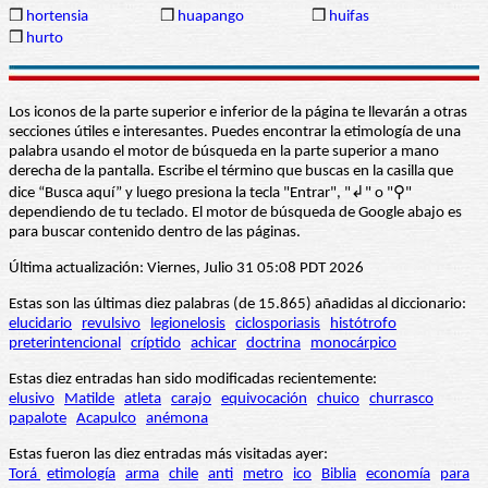
❒
hortensia
❒
huapango
❒
huifas
❒
hurto
Los iconos de la parte superior e inferior de la página te llevarán a otras
secciones útiles e interesantes. Puedes encontrar la etimología de una
palabra usando el motor de búsqueda en la parte superior a mano
derecha de la pantalla. Escribe el término que buscas en la casilla que
dice “Busca aquí” y luego presiona la tecla "Entrar", "↲" o "⚲"
dependiendo de tu teclado. El motor de búsqueda de Google abajo es
para buscar contenido dentro de las páginas.
Última actualización: Viernes, Julio 31 05:08 PDT 2026
Estas son las últimas diez palabras (de 15.865) añadidas al diccionario:
elucidario
revulsivo
legionelosis
ciclosporiasis
histótrofo
preterintencional
críptido
achicar
doctrina
monocárpico
Estas diez entradas han sido modificadas recientemente:
elusivo
Matilde
atleta
carajo
equivocación
chuico
churrasco
papalote
Acapulco
anémona
Estas fueron las diez entradas más visitadas ayer:
Torá
etimología
arma
chile
anti
metro
ico
Biblia
economía
para