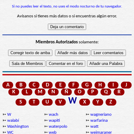
Si no puedes leer el texto, no uses el modo nocturno de tu navegador.
Avísanos si tienes más datos o si encuentras algún error.
Miembros Autorizados
solamente:
A
B
C
D
E
F
G
H
I
J
K
L
M
N
Ñ
O
P
Q
R
W
S
T
U
V
X
Y
Z
➳
W
➳
wach
➳
wagneriano
➳
walabí
➳
wapití
➳
warfarina
➳
Washington
➳
waterpolo
➳
watt
➳
WC
➳
web
➳
weimaraner