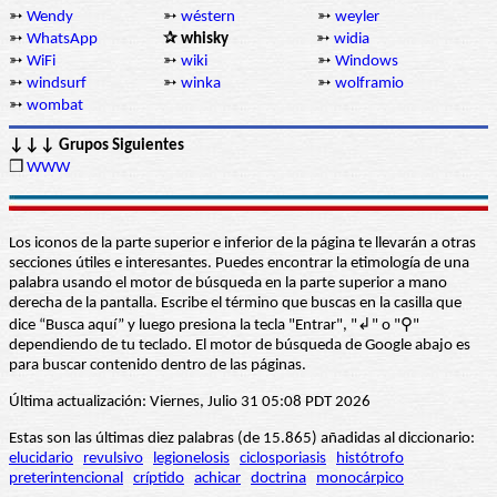
➳
Wendy
➳
wéstern
➳
weyler
➳
WhatsApp
✰ whisky
➳
widia
➳
WiFi
➳
wiki
➳
Windows
➳
windsurf
➳
winka
➳
wolframio
➳
wombat
↓↓↓ Grupos Siguientes
❒
WWW
Los iconos de la parte superior e inferior de la página te llevarán a otras
secciones útiles e interesantes. Puedes encontrar la etimología de una
palabra usando el motor de búsqueda en la parte superior a mano
derecha de la pantalla. Escribe el término que buscas en la casilla que
dice “Busca aquí” y luego presiona la tecla "Entrar", "↲" o "⚲"
dependiendo de tu teclado. El motor de búsqueda de Google abajo es
para buscar contenido dentro de las páginas.
Última actualización: Viernes, Julio 31 05:08 PDT 2026
Estas son las últimas diez palabras (de 15.865) añadidas al diccionario:
elucidario
revulsivo
legionelosis
ciclosporiasis
histótrofo
preterintencional
críptido
achicar
doctrina
monocárpico