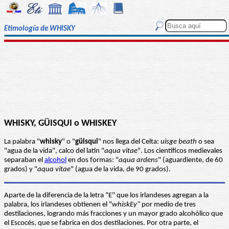
Etimología de WHISKY
WHISKY, GÜISQUI o WHISKEY
La palabra "
whisky
" o "
güisqui
" nos llega del Celta:
uisge beath
o sea
"agua de la vida", calco del latín "
aqua vitae
". Los científicos medievales
separaban el
alcohol
en dos formas: "
aqua ardens
" (aguardiente, de 60
grados) y "
aqua vitae
" (agua de la vida, de 90 grados).
Aparte de la diferencia de la letra "E" que los irlandeses agregan a la
palabra, los irlandeses obtienen el "
whiskEy"
por medio de tres
destilaciones, logrando más fracciones y un mayor grado alcohólico que
el Escocés, que se fabrica en dos destilaciones. Por otra parte, el