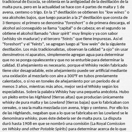
tradicional de Escocia, se obtenía en la antigüedad de la destilación de la
malta pura, pero en la actualidad se hace con 4 partes de malta y 1 de
avena, centeno o trigo. En la 1° destilación se obtienen los "
low wines"
o
sea alcoholes bajos, que luego pasarán a la 2° destilación que consta de
3 tiempos: el primero se denomina "
foreshort"
o de primera descarga, el
alcohol así conseguido se llama "capital" o de cabeza; en el segundo se
obtiene el alcohol llamado "
clear spirit"
muy limpio y ya con sabor
(whisky sin madurar) y el tercero "
feints"
que tiene impurezas. Así el
"foreshort" y el "feints", se agregan luego al "low wein" de la siguiente
destilación. Los más tradicionalistas, observan la calidad "a ojo" sin usar
densímetros ni aparatos, simplemente agregan agua para determinar
que no se ponga opalescente y que no se enturbie para determinar la
calidad. El añejamiento es necesario, porque el Whisky recién fabricado
tiene olor desagradable, este añejamiento puede ser artificial mediante
una oxidación al mezclarlo con aire a 300°F en tubos previamente
calentados, o si no en toneles de añejamiento por un período de al
menos 3 años, mientras más años, mejor será el Whisky según los
especialistas. Sobre la palabra Whisky hay una pequeña anécdota. Hubo
un pleito entre las
Highland
(tierras altas) que producían únicamente
whisky de pura malta y las
Lowland
(tierras bajas) que lo fabricaban con
cereales, o sea la malta mezclada con avena, trigo y centeno. Por ello los
de las Highlands, negaban que a lo que se fabricaba en las Lowland se le
denominara whisky, pues éste debería ser de malta pura. La disputa
duró hasta 1908 en que se nombró una comisión (La Royal
Comission
on Whisky and other Potable Spirits
) para determinar acerca de lo que