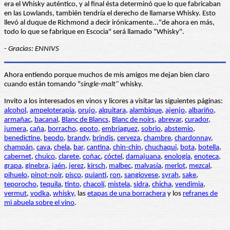
era el Whisky auténtico, y al final ésta determinó que lo que fabricaban
en las Lowlands, también tendría el derecho de llamarse Whisky. Esto
llevó al duque de Richmond a decir irónicamente..."de ahora en más,
todo lo que se fabrique en Escocia" será llamado "Whisky".
- Gracias: ENNIVS
Ahora entiendo porque muchos de mis amigos me dejan bien claro
cuando están tomando "
single-malt"
whisky.
Invito a los interesados en vinos y licores a visitar las siguientes páginas:
alcohol
,
ampeloterapia
,
orujo
,
alquitara
,
alambique
,
ajenjo
,
albariño
,
armañac
,
bacanal
,
Blanc de Blancs
,
Blanc de noirs
,
abrevar
,
curador
,
jumera
,
caña
,
borracho
,
epoto
,
embriaguez
,
sobrio
,
abstemio
,
benedictine
,
beodo
,
brandy
,
brindis
,
cerveza
,
chambre
,
chardonnay
,
champán
,
cava
,
chela
,
bar
,
cantina
,
chin-chin
,
chuchaqui
,
bota
,
botella
,
cabernet
,
chuico
,
clarete
,
coñac
,
cóctel
,
damajuana
,
enología
,
enoteca
,
grapa
,
ginebra
,
jaén
,
jerez
,
kirsch
,
malbec
,
malvasía
,
merlot
,
mezcal
,
pihuelo
,
pinot-noir
,
pisco
,
quianti
,
ron
,
sangiovese
,
syrah
,
sake
,
teporocho
,
tequila
,
tinto
,
chacolí
,
mistela
,
sidra
,
chicha
,
vendimia
,
vermut
,
vodka
,
whisky
, las
etapas de una borrachera
y los
refranes de
mi abuela sobre el vino
.