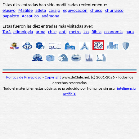
Estas diez entradas han sido modificadas recientemente:
elusivo
Matilde
atleta
carajo
equivocación
chuico
churrasco
papalote
Acapulco
anémona
Estas fueron las diez entradas más visitadas ayer:
Torá
etimología
arma
chile
anti
metro
ico
Biblia
economía
para
Política de Privacidad
-
Copyright
www.deChile.net. (c) 2001-2026 - Todos los
derechos reservados
Todo el material en estas páginas es producido por humanos sin usar
inteligencia
artificial