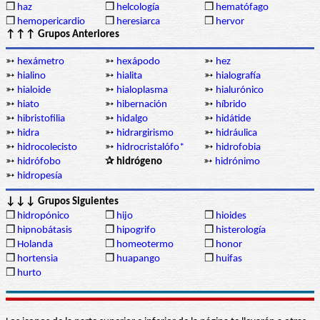
❒
haz
❒
helcología
❒
hematófago
❒
hemopericardio
❒
heresiarca
❒
hervor
↑↑↑ Grupos Anteriores
➳
hexámetro
➳
hexápodo
➳
hez
➳
hialino
➳
hialita
➳
hialografía
➳
hialoide
➳
hialoplasma
➳
hialurónico
➳
hiato
➳
hibernación
➳
híbrido
➳
hibristofilia
➳
hidalgo
➳
hidátide
➳
hidra
➳
hidrargirismo
➳
hidráulica
➳
hidrocolecisto
➳
hidrocristalófo*
➳
hidrofobia
➳
hidrófobo
✰ hidrógeno
➳
hidrónimo
➳
hidropesía
↓↓↓ Grupos Siguientes
❒
hidropónico
❒
hijo
❒
hioides
❒
hipnobátasis
❒
hipogrifo
❒
histerología
❒
Holanda
❒
homeotermo
❒
honor
❒
hortensia
❒
huapango
❒
huifas
❒
hurto