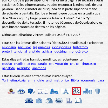
Los iconos de la parte superior e inferior de la página te llevarán a otras
secciones útiles e interesantes. Puedes encontrar la etimología de una
palabra usando el motor de búsqueda en la parte superior a mano
derecha de la pantalla. Escribe el término que buscas en la casilla que
dice “Busca aquí” y luego presiona la tecla "Entrar", "↲" o "⚲"
dependiendo de tu teclado. El motor de búsqueda de Google abajo es
para buscar contenido dentro de las páginas.
Última actualización: Viernes, Julio 31 05:08 PDT 2026
Estas son las últimas diez palabras (de 15.865) añadidas al diccionario:
elucidario
revulsivo
legionelosis
ciclosporiasis
histótrofo
preterintencional
críptido
achicar
doctrina
monocárpico
Estas diez entradas han sido modificadas recientemente:
elusivo
Matilde
atleta
carajo
equivocación
chuico
churrasco
papalote
Acapulco
anémona
Estas fueron las diez entradas más visitadas ayer:
Torá
etimología
arma
chile
anti
metro
ico
Biblia
economía
para