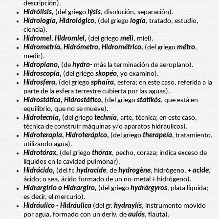
descripción).
Hidrólisis,
(del griego
lýsis
, disolución, separación).
Hidrología, Hidrológico,
(del griego
logía
, tratado, estudio,
ciencia).
Hidromel, Hidromiel,
(del griego
méli
, miel).
Hidrometría, Hidrómetro, Hidrométrico,
(del griego
métro
,
medir).
Hidroplano,
(de
hydro-
más la terminación de aeroplano).
Hidroscopia,
(del griego
skopéo
, yo examino).
Hidrosfera,
(del griego
sphaíra
, esfera; en este caso, referida a la
parte de la esfera terrestre cubierta por las aguas).
Hidrostática, Hidrostático,
(del griego
statikós
, que está en
equilibrio, que no se mueve).
Hidrotecnia,
(del griego
technía
, arte, técnica; en este caso,
técnica de construir máquinas y/o aparatos hidráulicos).
Hidroterapia, Hidroterápico,
(del griego
therapeía
, tratamiento,
utilizando agua).
Hidrotórax,
(del griego
thórax
, pecho, coraza; indica exceso de
líquidos en la cavidad pulmonar).
Hidrácido,
(del fr.
hydracide
, de
hydrogène
, hidrógeno, +
acide
,
ácido; o sea, ácido formado de un no-metal + hidrógeno).
Hidrargirio o Hidrargiro,
(del griego
hydrárgyros
, plata líquida;
es decir, el mercurio).
Hidráulico - Hidráulica
(del gr.
hydraylís
, instrumento movido
por agua, formado con un deriv. de
aulós
, flauta).