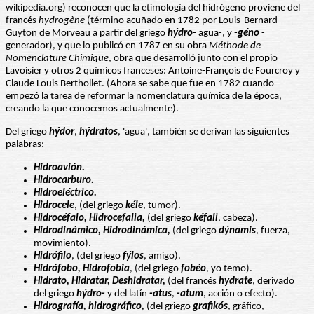
wikipedia.org) reconocen que la etimología del hidrógeno proviene del
francés
hydrogène
(término acuñado en 1782 por Louis-Bernard
Guyton de Morveau a partir del griego
hýdro-
agua-, y
-géno
-
generador), y que lo publicó en 1787 en su obra
Méthode de
Nomenclature Chimique
, obra que desarrolló junto con el propio
Lavoisier y otros 2 químicos franceses: Antoine-François de Fourcroy y
Claude Louis Berthollet. (Ahora se sabe que fue en 1782 cuando
empezó la tarea de reformar la nomenclatura química de la época,
creando la que conocemos actualmente).
Del griego
hýdor
,
hýdratos
, 'agua', también se derivan las siguientes
palabras:
Hidroavión.
Hidrocarburo.
Hidroeléctrico.
Hidrocele
, (del griego
kéle
, tumor).
Hidrocéfalo, Hidrocefalia,
(del griego
kéfali
, cabeza).
Hidrodinámico, Hidrodinámica,
(del griego
dýnamis
, fuerza,
movimiento).
Hidrófilo
, (del griego
fýlos
, amigo).
Hidrófobo, Hidrofobia
, (del griego
fobéo
, yo temo).
Hidrato, Hidratar, Deshidratar,
(del francés
hydrate
, derivado
del griego
hýdro-
y del latín
-atus
,
-atum
, acción o efecto).
Hidrografía, hidrográfico,
(del griego
grafikós
, gráfico,