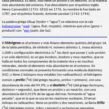
tabla periódica. Es decir, sólo tiene un protón y un electrón. Es la materia
más abundante del universo. Fue descubierto por el químico inglés
Henry Canvendish (1731-1810) en 1776. Su nombre le fue dado en
1787, por el químico francés, Antonie Lavoiser (1743-1794).
La palabra griega ὕδωρ (
hydor =
"agua") se relaciona con la raíz
indoeuropea
*
wed
- (agua, fluir, mojado), mientras que γένο (
geno
=
producir) con *
gen
(parir, dar luz).
El
hidrógeno
es el primero y más liviano elemento químico,del grupo 1A
de la tabla periódica, de símbolo H, número atómico 1, masa atómica
1
1,008 y configuración electrónica 1s
(es decir que posee 1 solo protón
y un solo electrón); es un gas incoloro, inodoro y muy reactivo, que se
halla en todos los componentes de la materia viva y en muchos
minerales, siendo el elemento más abundante en el universo. En
condiciones normales se presenta formando una molécula diatómica
(H2), y tiene 2 isótopos muy estables (no-radioactivos): el hidrógeno
1
común o
protio
(
H) (del griego πρώτος,
prótos
= primero), con una
2
abundancia de más del 99,9%; y el
deuterio
(
H) (del griego δεύτερος,
deýteros
= segundo), que tiene un protón y un neutrón, con una
abundancia del 0,015% de las aguas del mar, formando el "agua
pesada", que es la que se usa en los reactores nucleares. El tercer
isótopo es radioactivo, tiene un protón y dos neutrones, se llama
tritio
3
(
H) (del griego τρίτος,
trítos
= tercero) y se forma en pequeñas