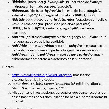
Hidrópico,
(med., del gr.
hydropikós
, id., derivado de
hydróps
,
'hidropesía', formado con
óps
, 'aspecto').
Hidropesía,
(del b. lat.
hydropisia
id., este del lat.
hydropisis
,
este del gr.
hýdrops
id., según el modelo de
phtisis
, 'tisis').
Hidátide, Hidatídico,
(del gr.
hydatís
,
-ídos
, 'especie de ampolla o
vesícula llena de agua', producida por larvas parásitas).
Hidra,
(del latín
hydra
, y este del griego
hýdra
, serpiente
acuática).
Anhidro,
(del francés
anhydre
, y este del griego
án-
,
-hýdro
, 'que
no tiene agua', o que la ha perdido).
Anhídrido
, (del fr.
anhydride
, y este de
anhydre
, 'sin agua'; dicho
del óxido de un no-metal: que le falta agua para ser un ácido).
Anhidrosis
, (del gr.
anhídrosis
, y este de
an-
sin,
-hýdro
agua,
-
osis
enfermedad: carencia o deterioro de la sudoración).
Fuentes:
https://es.wikipedia.org/wiki/Hidrógeno
, más los dos
diccionarios arriba indicados.
Babor-Ibarz
,
Química General Moderna
(6ª edición), Editorial
Marín, S.A. - Barcelona, España, 1983
Mis apuntes e investigaciones personales que vengo recopilando
desde hace más de 60 años (cuando no había ni computadoras ni
internet).