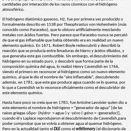
cantidades por interacción de los rayos cósmicos con el hidrógeno
atmosférico.
El hidrógeno diatómico gaseoso, H2, fue por primera vez producido y
formalmente descrito en 1538 por Theophrastus von Hohenheim (más
conocido como Paracelso), que lo obtuvo artificialmente mezclando
metales con ácidos fuertes. Pero parece que Paracelso nunca se percató
de que el gas inflamable que había obtenido era en realidad un nuevo
elemento químico. En 1671, Robert Boyle redescubrió y describió la
reacción que se producía entre limaduras de hierro y ácidos diluidos, y
que generaba este gas combustible. Sin embargo, el descubrimiento del
hidrógeno en su estado puro, y descubrir que forma parte de la
composición química del agua, lo realizó Henry Cavendish en 1766,
siendo el primero en reconocer al hidrógeno como un nuevo elemento
químico, al que le dio el nombre de "aire inflamable", descubriendo
además, en 1781, que este gas produce agua cuando se lo quema, por
lo que a Cavendish se lo reconoce oficialmente como el descubridor de
este elemento químico.
Hasta hace poco se creía que en 1783, fue Antoine Lavoisier quien dio a
este elemento el nombre de hidrógeno = "generador de agua" [de las
raíces griegas ύδρo- (
hýdro
- = agua-) y -γένο (-
g
é
n
o
= -generador)],
cuando él y Laplace reprodujeron el descubrimiento de Cavendish,para
poder comprobar que se volvía a obtener agua al quemar hidrógeno.
Pero en la actualidad tanto el
DLE
como el
wiktionary
(el diccionario de