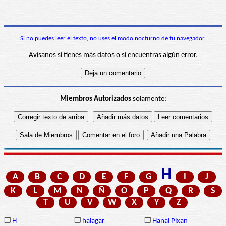
Si no puedes leer el texto, no uses el modo nocturno de tu navegador.
Avísanos si tienes más datos o si encuentras algún error.
Miembros Autorizados
solamente:
H
A
B
C
D
E
F
G
I
J
K
L
M
N
Ñ
O
P
Q
R
S
T
U
V
W
X
Y
Z
❒
H
❒
halagar
❒
Hanal Pixan