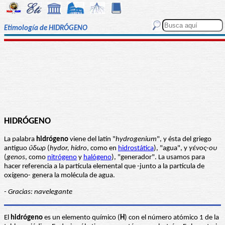
Etimología de HIDRÓGENO
HIDRÓGENO
La palabra
hidrógeno
viene del latín "
hydrogenium
", y ésta del griego
antiguo
ὕδωρ
(
hydor, hidro
, como en
hidrostática
), "agua", y
γένος-ου
(
genos
, como
nitrógeno
y
halógeno
), "generador". La usamos para
hacer referencia a la partícula elemental que -junto a la partícula de
oxígeno- genera la molécula de agua.
- Gracias: navelegante
El
hidrógeno
es un elemento químico (
H
) con el número atómico 1 de la