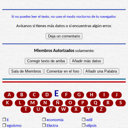
Si no puedes leer el texto, no uses el modo nocturno de tu navegador.
Avísanos si tienes más datos o si encuentras algún error.
Miembros Autorizados
solamente:
E
A
B
C
D
F
G
H
I
J
K
L
M
N
Ñ
O
P
Q
R
S
T
U
V
W
X
Y
Z
❒
E
❒
economía
❒
edil
❒
egoísmo
❒
Electra
❒
elipsis