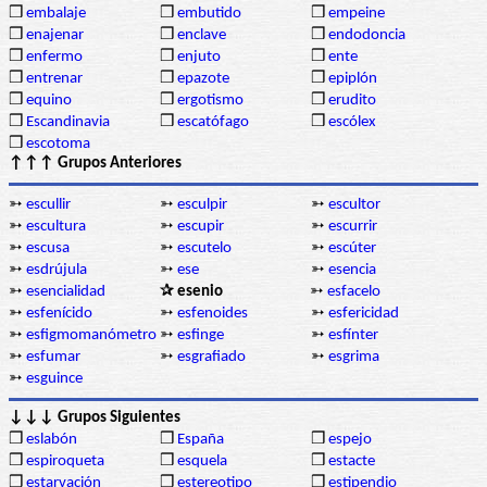
❒
embalaje
❒
embutido
❒
empeine
❒
enajenar
❒
enclave
❒
endodoncia
❒
enfermo
❒
enjuto
❒
ente
❒
entrenar
❒
epazote
❒
epiplón
❒
equino
❒
ergotismo
❒
erudito
❒
Escandinavia
❒
escatófago
❒
escólex
❒
escotoma
↑↑↑ Grupos Anteriores
➳
escullir
➳
esculpir
➳
escultor
➳
escultura
➳
escupir
➳
escurrir
➳
escusa
➳
escutelo
➳
escúter
➳
esdrújula
➳
ese
➳
esencia
➳
esencialidad
✰ esenio
➳
esfacelo
➳
esfenícido
➳
esfenoides
➳
esfericidad
➳
esfigmomanómetro
➳
esfinge
➳
esfínter
➳
esfumar
➳
esgrafiado
➳
esgrima
➳
esguince
↓↓↓ Grupos Siguientes
❒
eslabón
❒
España
❒
espejo
❒
espiroqueta
❒
esquela
❒
estacte
❒
estarvación
❒
estereotipo
❒
estipendio