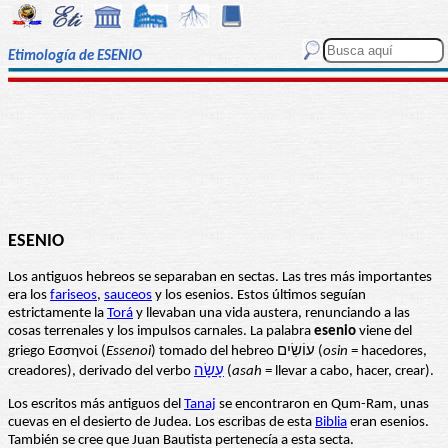
Etimología de ESENIO
ESENIO
Los antiguos hebreos se separaban en sectas. Las tres más importantes
era los
fariseos
,
sauceos
y los esenios. Estos últimos seguían
estrictamente la
Torá
y llevaban una vida austera, renunciando a las
cosas terrenales y los impulsos carnales. La palabra
esenio
viene del
griego Εσσηνοί (
Essenoi
) tomado del hebreo עוֹשִׂים (
osin
= hacedores,
creadores), derivado del verbo
עָשָׂה
(
asah
= llevar a cabo, hacer, crear).
Los escritos más antiguos del
Tanaj
se encontraron en Qum-Ram, unas
cuevas en el desierto de Judea. Los escribas de esta
Biblia
eran esenios.
También se cree que Juan Bautista pertenecía a esta secta.