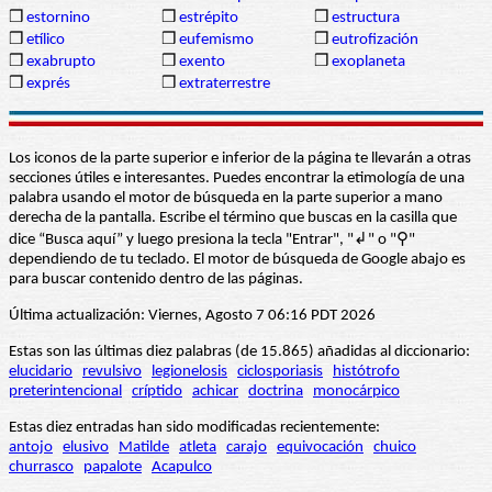
❒
estornino
❒
estrépito
❒
estructura
❒
etílico
❒
eufemismo
❒
eutrofización
❒
exabrupto
❒
exento
❒
exoplaneta
❒
exprés
❒
extraterrestre
Los iconos de la parte superior e inferior de la página te llevarán a otras
secciones útiles e interesantes. Puedes encontrar la etimología de una
palabra usando el motor de búsqueda en la parte superior a mano
derecha de la pantalla. Escribe el término que buscas en la casilla que
dice “Busca aquí” y luego presiona la tecla "Entrar", "↲" o "⚲"
dependiendo de tu teclado. El motor de búsqueda de Google abajo es
para buscar contenido dentro de las páginas.
Última actualización: Viernes, Agosto 7 06:16 PDT 2026
Estas son las últimas diez palabras (de 15.865) añadidas al diccionario:
elucidario
revulsivo
legionelosis
ciclosporiasis
histótrofo
preterintencional
críptido
achicar
doctrina
monocárpico
Estas diez entradas han sido modificadas recientemente:
antojo
elusivo
Matilde
atleta
carajo
equivocación
chuico
churrasco
papalote
Acapulco