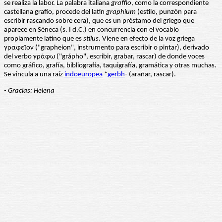
se realiza la labor. La palabra italiana
graffio
, como la correspondiente
castellana grafio, procede del latín
graphium
(estilo, punzón para
escribir rascando sobre cera), que es un préstamo del griego que
aparece en Séneca (s. I d.C.) en concurrencia con el vocablo
propiamente latino que es
stilus
. Viene en efecto de la voz griega
γραφεῖον ("grapheion", instrumento para escribir o pintar), derivado
del verbo γράφω ("grápho", escribir, grabar, rascar) de donde voces
como gráfico, grafía, bibliografía, taquigrafía, gramática y otras muchas.
Se vincula a una raíz
indoeuropea
*
gerbh
- (arañar, rascar).
- Gracias: Helena