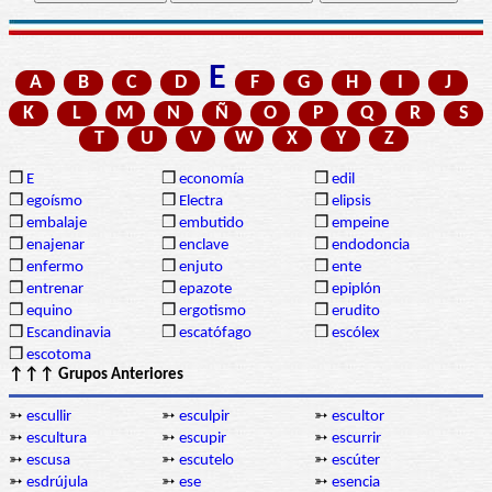
E
A
B
C
D
F
G
H
I
J
K
L
M
N
Ñ
O
P
Q
R
S
T
U
V
W
X
Y
Z
❒
E
❒
economía
❒
edil
❒
egoísmo
❒
Electra
❒
elipsis
❒
embalaje
❒
embutido
❒
empeine
❒
enajenar
❒
enclave
❒
endodoncia
❒
enfermo
❒
enjuto
❒
ente
❒
entrenar
❒
epazote
❒
epiplón
❒
equino
❒
ergotismo
❒
erudito
❒
Escandinavia
❒
escatófago
❒
escólex
❒
escotoma
↑↑↑ Grupos Anteriores
➳
escullir
➳
esculpir
➳
escultor
➳
escultura
➳
escupir
➳
escurrir
➳
escusa
➳
escutelo
➳
escúter
➳
esdrújula
➳
ese
➳
esencia