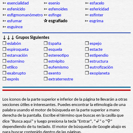
➳
esencialidad
➳
esenio
➳
esfacelo
➳
esfenícido
➳
esfenoides
➳
esfericidad
➳
esfigmomanómetro
➳
esfinge
➳
esfínter
➳
esfumar
✰ esgrafiado
➳
esgrima
➳
esguince
↓↓↓ Grupos Siguientes
❒
eslabón
❒
España
❒
espejo
❒
espiroqueta
❒
esquela
❒
estacte
❒
estarvación
❒
estereotipo
❒
estipendio
❒
estornino
❒
estrépito
❒
estructura
❒
etílico
❒
eufemismo
❒
eutrofización
❒
exabrupto
❒
exento
❒
exoplaneta
❒
exprés
❒
extraterrestre
Los iconos de la parte superior e inferior de la página te llevarán a otras
secciones útiles e interesantes. Puedes encontrar la etimología de una
palabra usando el motor de búsqueda en la parte superior a mano
derecha de la pantalla. Escribe el término que buscas en la casilla que
dice “Busca aquí” y luego presiona la tecla "Entrar", "↲" o "⚲"
dependiendo de tu teclado. El motor de búsqueda de Google abajo es
para buscar contenido dentro de las páginas.