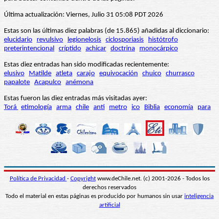
Última actualización: Viernes, Julio 31 05:08 PDT 2026
Estas son las últimas diez palabras (de 15.865) añadidas al diccionario:
elucidario
revulsivo
legionelosis
ciclosporiasis
histótrofo
preterintencional
críptido
achicar
doctrina
monocárpico
Estas diez entradas han sido modificadas recientemente:
elusivo
Matilde
atleta
carajo
equivocación
chuico
churrasco
papalote
Acapulco
anémona
Estas fueron las diez entradas más visitadas ayer:
Torá
etimología
arma
chile
anti
metro
ico
Biblia
economía
para
Política de Privacidad
-
Copyright
www.deChile.net. (c) 2001-2026 - Todos los
derechos reservados
Todo el material en estas páginas es producido por humanos sin usar
inteligencia
artificial