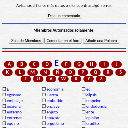
Avísanos si tienes más datos o si encuentras algún error.
Miembros Autorizados solamente:
E
A
B
C
D
F
G
H
I
J
K
L
M
N
Ñ
O
P
Q
R
S
T
U
V
W
X
Y
Z
❒
E
❒
economía
❒
edil
❒
egoísmo
❒
Electra
❒
elipsis
❒
embalaje
❒
embutido
❒
empeine
❒
enajenar
❒
enclave
❒
endodoncia
❒
enfermo
❒
enjuto
❒
ente
❒
entrenar
❒
epazote
❒
epiplón
❒
equino
❒
ergotismo
❒
erudito