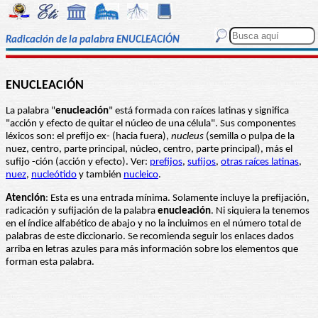
Radicación de la palabra ENUCLEACIÓN
ENUCLEACIÓN
La palabra "
enucleación
" está formada con raíces latinas y significa
"acción y efecto de quitar el núcleo de una célula". Sus componentes
léxicos son: el prefijo ex- (hacia fuera),
nucleus
(semilla o pulpa de la
nuez, centro, parte principal, núcleo, centro, parte principal), más el
sufijo -ción (acción y efecto). Ver:
prefijos
,
sufijos
,
otras raíces latinas
,
nuez
,
nucleótido
y también
nucleico
.
Atención
: Esta es una entrada mínima. Solamente incluye la prefijación,
radicación y sufijación de la palabra
enucleación
. Ni siquiera la tenemos
en el índice alfabético de abajo y no la incluimos en el número total de
palabras de este diccionario. Se recomienda seguir los enlaces dados
arriba en letras azules para más información sobre los elementos que
forman esta palabra.