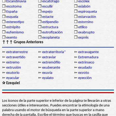
❒
Escandinavia
❒
escatófago
❒
escólex
❒
escotoma
❒
escullir
❒
eslabón
❒
España
❒
espejo
❒
espiroqueta
❒
esquela
❒
estacte
❒
estarvación
❒
estereotipo
❒
estipendio
❒
estornino
❒
estrépito
❒
estructura
❒
etílico
❒
eufemismo
❒
eutrofización
❒
exabrupto
❒
exento
❒
exoplaneta
❒
exprés
↑↑↑ Grupos Anteriores
➳
extraterrestre
➳
extraterritoria*
➳
extravagante
➳
extravertido
➳
extraviar
➳
Extremadura
➳
extremo
➳
extremófilo
➳
extrínseco
➳
extrusión
➳
exuberante
➳
exudado
➳
exutorio
➳
exuvia
➳
exvoto
➳
eyacular
➳
eyalato
➳
eyección
✰ Ezequiel
Los iconos de la parte superior e inferior de la página te llevarán a otras
secciones útiles e interesantes. Puedes encontrar la etimología de una
palabra usando el motor de búsqueda en la parte superior a mano
derecha de la pantalla. Escribe el término que buscas en la casilla que