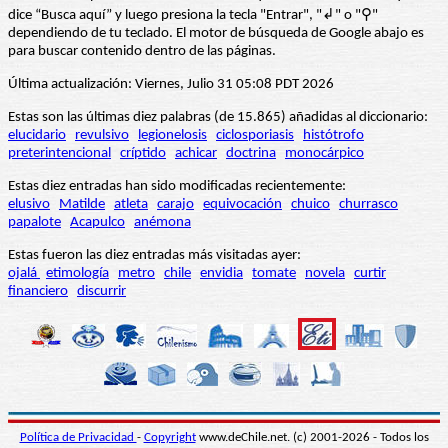
dice “Busca aquí” y luego presiona la tecla "Entrar", "↲" o "⚲"
dependiendo de tu teclado. El motor de búsqueda de Google abajo es
para buscar contenido dentro de las páginas.
Última actualización: Viernes, Julio 31 05:08 PDT 2026
Estas son las últimas diez palabras (de 15.865) añadidas al diccionario:
elucidario
revulsivo
legionelosis
ciclosporiasis
histótrofo
preterintencional
críptido
achicar
doctrina
monocárpico
Estas diez entradas han sido modificadas recientemente:
elusivo
Matilde
atleta
carajo
equivocación
chuico
churrasco
papalote
Acapulco
anémona
Estas fueron las diez entradas más visitadas ayer:
ojalá
etimología
metro
chile
envidia
tomate
novela
curtir
financiero
discurrir
Política de Privacidad
-
Copyright
www.deChile.net. (c) 2001-2026 - Todos los