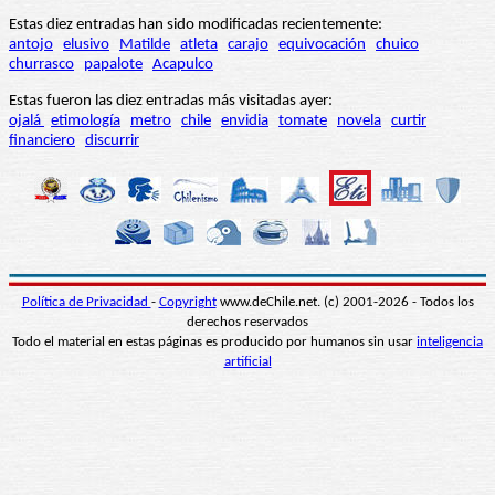
Estas diez entradas han sido modificadas recientemente:
antojo
elusivo
Matilde
atleta
carajo
equivocación
chuico
churrasco
papalote
Acapulco
Estas fueron las diez entradas más visitadas ayer:
ojalá
etimología
metro
chile
envidia
tomate
novela
curtir
financiero
discurrir
Política de Privacidad
-
Copyright
www.deChile.net. (c) 2001-2026 - Todos los
derechos reservados
Todo el material en estas páginas es producido por humanos sin usar
inteligencia
artificial