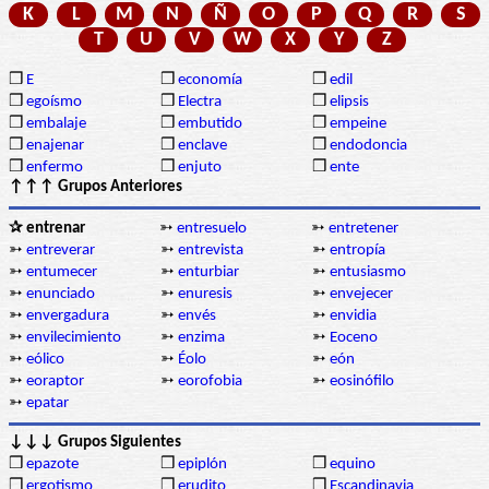
K
L
M
N
Ñ
O
P
Q
R
S
T
U
V
W
X
Y
Z
❒
E
❒
economía
❒
edil
❒
egoísmo
❒
Electra
❒
elipsis
❒
embalaje
❒
embutido
❒
empeine
❒
enajenar
❒
enclave
❒
endodoncia
❒
enfermo
❒
enjuto
❒
ente
↑↑↑ Grupos Anteriores
✰ entrenar
➳
entresuelo
➳
entretener
➳
entreverar
➳
entrevista
➳
entropía
➳
entumecer
➳
enturbiar
➳
entusiasmo
➳
enunciado
➳
enuresis
➳
envejecer
➳
envergadura
➳
envés
➳
envidia
➳
envilecimiento
➳
enzima
➳
Eoceno
➳
eólico
➳
Éolo
➳
eón
➳
eoraptor
➳
eorofobia
➳
eosinófilo
➳
epatar
↓↓↓ Grupos Siguientes
❒
epazote
❒
epiplón
❒
equino
❒
ergotismo
❒
erudito
❒
Escandinavia