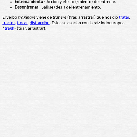
Entrenamiento
- Acción y efecto (-miento) de entrenar.
Desentrenar
- Salirse (des-) del entrenamiento.
El verbo
traginare
viene de
trahere
(tirar, arrastrar) que nos dio
tratar
,
tractor
,
trocar
,
distracción
. Estos se asocian con la raíz indoeuropea
*
tragh
- (tirar, arrastrar).