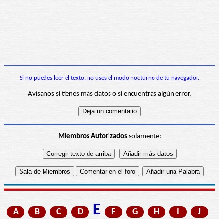
Si no puedes leer el texto, no uses el modo nocturno de tu navegador.
Avísanos si tienes más datos o si encuentras algún error.
Miembros Autorizados
solamente:
E
A
B
C
D
F
G
H
I
J