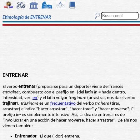
Etimología de ENTRENAR
ENTRENAR
El verbo
entrenar
(prepararse para un deporte) viene del francés
entraîner
, compuesto con el prefijo en- (del latín
in
= hacia dentro,
intensidad, ver:
en
) y el latín vulgar
traginare
(arrastrar, nos da el verbo
trajinar
).
Traginare
es un
frecuentativo
del verbo
trahere
(tirar,
arrastrar) e indica "hacer arrastrar", "hacer traer" y "hacer moverse". El
prefijo in- es simplemente intensivo. Así, la idea de entrenar es de
"involucrar en una acción de hacer moverse, hacer arrastrar". De ahí nos
vienen también:
Entrenador
- El que (-dor) entrena.