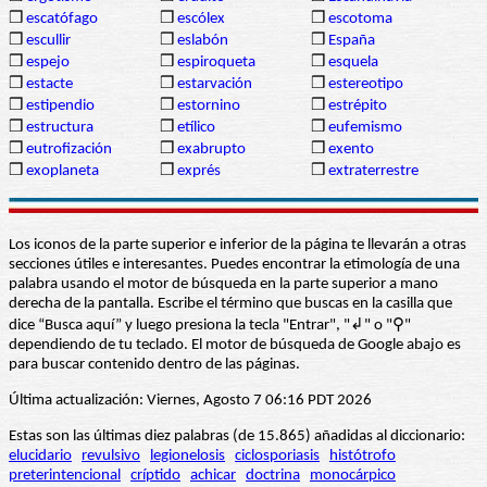
❒
escatófago
❒
escólex
❒
escotoma
❒
escullir
❒
eslabón
❒
España
❒
espejo
❒
espiroqueta
❒
esquela
❒
estacte
❒
estarvación
❒
estereotipo
❒
estipendio
❒
estornino
❒
estrépito
❒
estructura
❒
etílico
❒
eufemismo
❒
eutrofización
❒
exabrupto
❒
exento
❒
exoplaneta
❒
exprés
❒
extraterrestre
Los iconos de la parte superior e inferior de la página te llevarán a otras
secciones útiles e interesantes. Puedes encontrar la etimología de una
palabra usando el motor de búsqueda en la parte superior a mano
derecha de la pantalla. Escribe el término que buscas en la casilla que
dice “Busca aquí” y luego presiona la tecla "Entrar", "↲" o "⚲"
dependiendo de tu teclado. El motor de búsqueda de Google abajo es
para buscar contenido dentro de las páginas.
Última actualización: Viernes, Agosto 7 06:16 PDT 2026
Estas son las últimas diez palabras (de 15.865) añadidas al diccionario:
elucidario
revulsivo
legionelosis
ciclosporiasis
histótrofo
preterintencional
críptido
achicar
doctrina
monocárpico